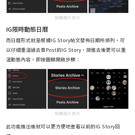
點擊圖片放大
IG
限時動態日曆
而日曆形式就是根據
IG Story
帖文發佈日期所排列，可
以仔細重溫過去曾
Post
的
IG Story
，按進去後更可以重
溫
動態內
容
。
即按圖睇開啟步驟：
點擊圖片放大
此功能推出後就可以更方便地查看
以前的
IG Story
回