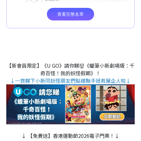
【新會員限定】《U GO》請你睇👹《蠟筆小新劇場版：千
奇百怪！我的妖怪假期》！
↓一齊睇下小新同妖怪朋友們點樣聯手拯救屋企人啦↓
↓ 【免費送】香港運動節2026電子門票！↓