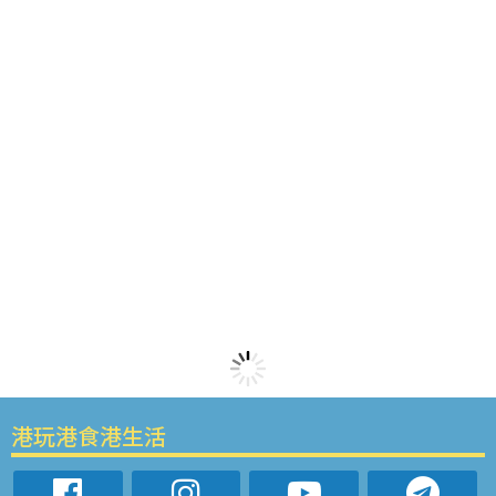
港玩港食港生活