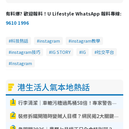
有料爆? 歡迎報料！U Lifestyle WhatsApp 報料專線:
9610 1996
科技熱話
instagram
instagram教學
instagram技巧
IG STORY
IG
社交平台
Instagram
港生活人氣本地熱話
1
行李清潔｜車轆污糟過馬桶58倍！專家警告忌用酒精抹 教1招免污手除菌
2
裝修拆鐵閘隨時變賊人目標？網民揭2大關鍵用途：裝新式等於白裝？附新舊鐵閘分別
3