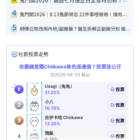
鬼門開2026｜農曆七月撞正日全食特別邪？專家警告切忌做一事！揭4大禁忌+2招保平安
4
鬼門開2026｜8.13鬼節禁忌 22件事唔做得！燒肉、刺身要少食？半夜勿吹口哨/打呢個電話
5
網傳公院改用內地/副廠藥？醫生拆解正副廠分別 揭4類人換藥隨時出事