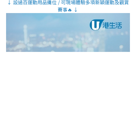
↓ 設過百運動用品攤位 / 可現場體驗多項新穎運動及觀賞
賽事🔥 ↓