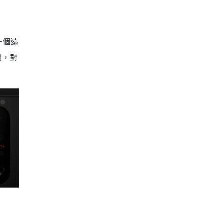
，一個遠
體，對