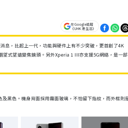
在Google追蹤
《UHK 港生活》
 III的消息，比起上一代，功能與硬件上有不少突破，更首創了4K
的潛望式望遠變焦鏡頭。另外Xperia 1 III亦支援5G網絡，是一
紫色、灰色及黑色。機身背面採用霧面玻璃，不怕留下指紋，而外框則