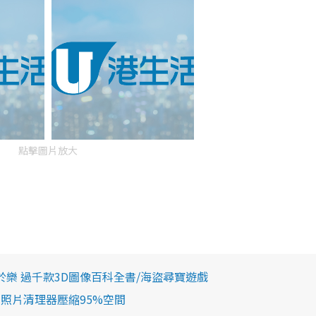
點擊圖片放大
教於樂 過千款3D圖像百科全書/海盜尋寶遊戲
費照片清理器壓縮95%空間