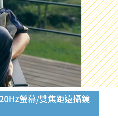
 120Hz螢幕/雙焦距遠攝鏡