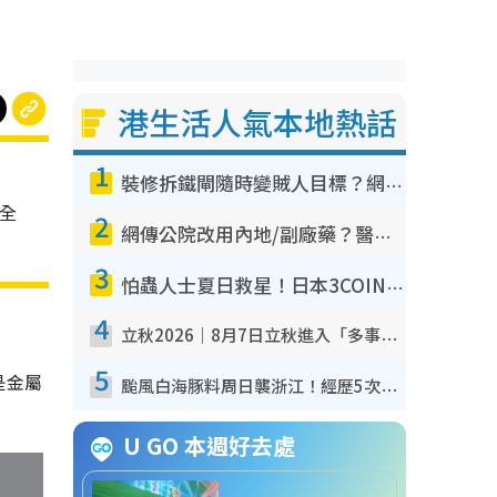
港生活人氣本地熱話
1
裝修拆鐵閘隨時變賊人目標？網民揭2大關鍵用途：裝新式等於白裝？附新舊鐵閘分別
部全
2
網傳公院改用內地/副廠藥？醫生拆解正副廠分別 揭4類人換藥隨時出事
3
怕蟲人士夏日救星！日本3COINS爆紅驅蟲神器$45起 1招「全程免觸碰」輕鬆搞定小強
4
立秋2026｜8月7日立秋進入「多事之秋」 3件事唔做得！專家教6招開運 清枱頭／銀包納氣接好運
5
是金屬
颱風白海豚料周日襲浙江！經歷5次「眼牆置換」極罕見 成登陸內地最長途颱風
U GO 本週好去處