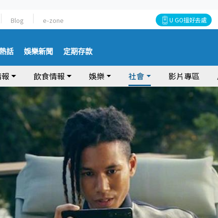
Blog
e-zone
U GO搵好去處
熱話
娛樂新聞
定期存款
情報
飲食情報
娛樂
社會
影片專區