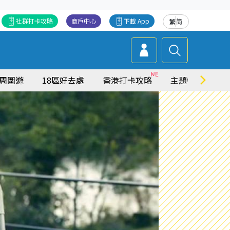
社群打卡攻略
商戶中心
下載 App
繁
简
周圍遊
18區好去處
香港打卡攻略
主題特集