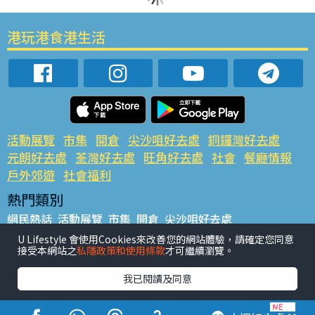
港玩港食港生活
活動展覽
市集
開倉
尖沙咀好去處
銅鑼灣好去處
元朗好去處
荃灣好去處
旺角好去處
社會
餐廳情報
戶外郊遊
社會福利
熱門類別
網民熱話
活動展覽
市集
開倉
尖沙咀好去處
銅鑼灣好去處
元朗好去處
荃灣好去處
旺角好去處
社會
U Lifestyle 會使用Cookies來改善您的網站體驗，請確定您同意
接受本網站之
私隱政策和使用條款
才可繼續瀏覽。
餐廳情報
戶外郊遊
熱門標籤
我已閱讀及同意
#UGO搵好去處
#人氣活動推介
#美食社群熱話
#親子玩樂好去處
#ULifestyle應用程式
#限時搶