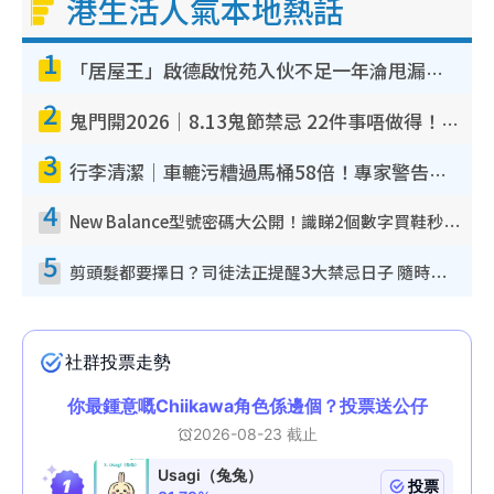
港生活人氣本地熱話
1
「居屋王」啟德啟悅苑入伙不足一年淪甩漏之王！插頭噴火花致大停電 多戶業主全屋家電報銷
2
鬼門開2026｜8.13鬼節禁忌 22件事唔做得！燒肉、刺身要少食？半夜勿吹口哨/打呢個電話
3
行李清潔｜車轆污糟過馬桶58倍！專家警告忌用酒精抹 教1招免污手除菌
4
New Balance型號密碼大公開！識睇2個數字買鞋秒知功能免中伏 附5大熱門鞋款
5
剪頭髮都要擇日？司徒法正提醒3大禁忌日子 隨時剪走財運！呢日剪髮恐「剪壽命」？