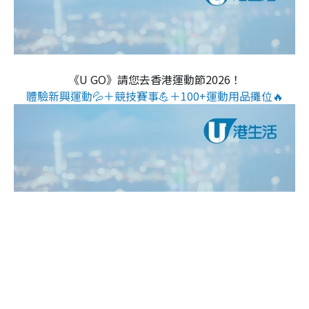
《U GO》請您去香港運動節2026！
體驗新興運動💦＋競技賽事💪＋100+運動用品攤位🔥