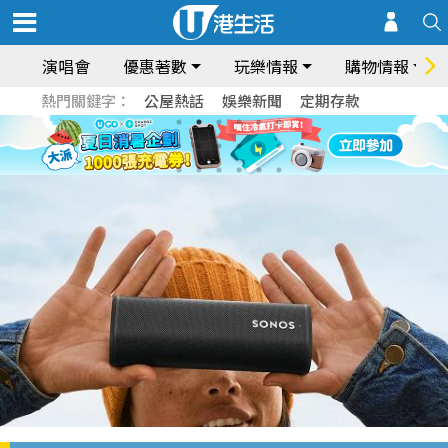
演唱會
優惠著數
玩樂情報
購物情報
熱門關鍵字：
公屋熱話
娛樂新聞
定期存款