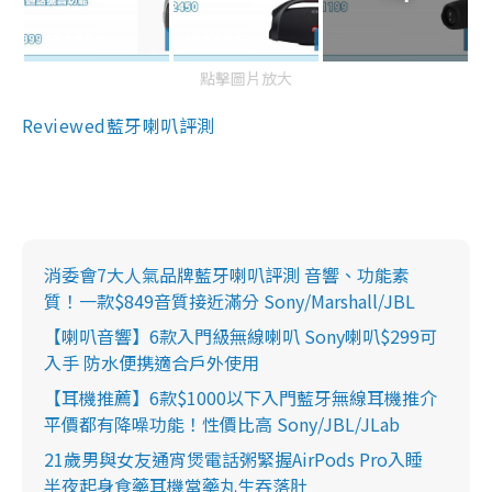
點擊圖片放大
Reviewed藍牙喇叭評測
消委會7大人氣品牌藍牙喇叭評測 音響、功能素
質！一款$849音質接近滿分 Sony/Marshall/JBL
【喇叭音響】6款入門級無線喇叭 Sony喇叭$299可
入手 防水便携適合戶外使用
【耳機推薦】6款$1000以下入門藍牙無線耳機推介
平價都有降噪功能！性價比高 Sony/JBL/JLab
21歲男與女友通宵煲電話粥緊握AirPods Pro入睡
半夜起身食藥耳機當藥丸生吞落肚