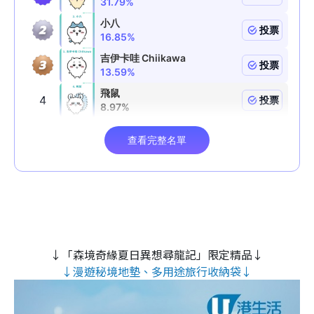
↓「森境奇緣夏日異想尋龍記」限定精品↓
↓漫遊秘境地墊、多用途旅行收納袋↓