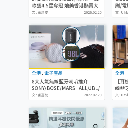
款獲4.5星奪冠 媲美香港熱賣大
刷/電
牌
文 : 王煥雯
2025.02.20
文 : U M
全港
.
電子產品
全港
.
8大人氣無線藍牙喇叭推介
【耳機
SONY/BOSE/MARSHALL/JBL/
線藍牙
ANKER/SOUL/B&O
無線耳
文 : 崔嘉兒
2022.02.20
文 : Dav