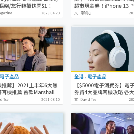
腦架/旅行轉插快閃$1！
超市現金券！iPhone 13 P
Max/AirPods/電視/冷氣
agazine
2023.04.20
文 : 梁穎心
20
減$3000
電子產品
全港
.
電子產品
推薦】2021上半年6大無
【$5000電子消費券】電
耳機推薦 首款Marshall
券買4大品牌耳機攻略 各
機/降噪耳機唔使$1000
店耳機價錢比較
id Tse
2021.08.10
文 : David Tse
20
Sony/Apple/Bose