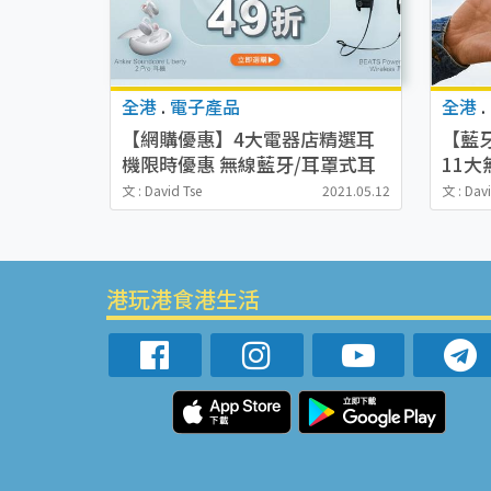
全港
.
電子產品
全港
.
【網購優惠】4大電器店精選耳
【藍
機限時優惠 無線藍牙/耳罩式耳
11大
機低至44折！
推介/
文 : David Tse
2021.05.12
文 : Dav
Sony/Samsung/Bose/JBL
港玩港食港生活