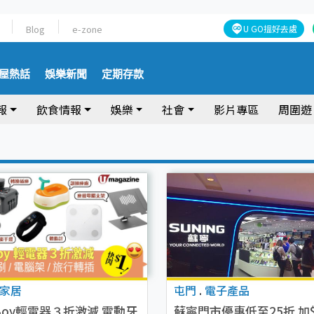
Blog
e-zone
U GO搵好去處
屋熱話
娛樂新聞
定期存款
報
飲食情報
娛樂
社會
影片專區
周圍遊
家居
屯門
.
電子產品
cBoy輕電器３折激減 電動牙
蘇寧門市優惠低至25折 加