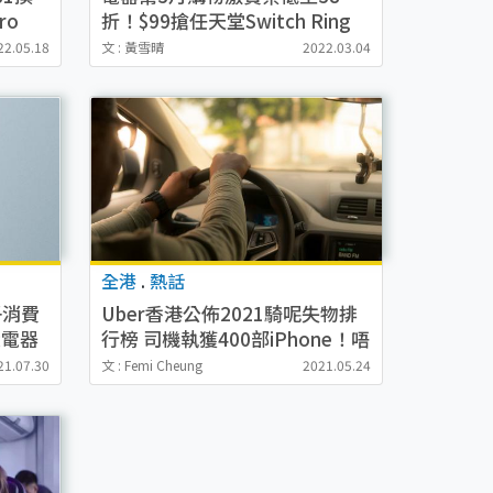
ro
折！$99搶任天堂Switch Ring
機最高
Fit/優惠碼額外$100折扣/直送
22.05.18
文 : 黃雪晴
2022.03.04
上門
全港
.
熱話
子消費
Uber香港公佈2021騎呢失物排
大電器
行榜 司機執獲400部iPhone！唔
止漏銀包電話 假牙/黑金 Rolex
21.07.30
文 : Femi Cheung
2021.05.24
錶都有