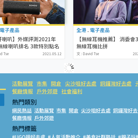
電子產品
全港
.
電子產品
牙喇叭】外媒評測2021年
【無線耳機推薦】 消委會3
無線喇叭排名 3款特別點名
無線耳機比拼
最平$400有找
Apple/Sony/Sennhiser/
id Tse
2021.05.12
文 : David Tse
20
ng 只得1款獲滿分
活動展覽
市集
開倉
尖沙咀好去處
銅鑼灣好去處
餐廳情報
戶外郊遊
社會福利
熱門類別
網民熱話
活動展覽
市集
開倉
尖沙咀好去處
銅鑼灣好去
餐廳情報
戶外郊遊
熱門標籤
#UGO搵好去處
#人氣活動推介
#美食社群熱話
#親子玩