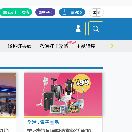
社群打卡攻略
商戶中心
下載 App
繁
简
18區好去處
香港打卡攻略
主題特集
商場情報
全港
.
電子產品
$1換
電器幫3月購物激賞祭低至38