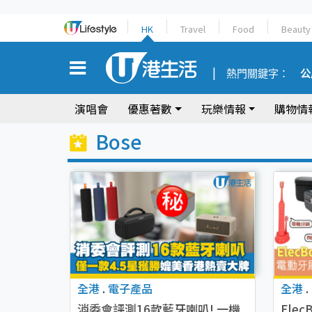
HK
Travel
Food
Beauty
熱門關鍵字：
公
演唱會
優惠著數
玩樂情報
購物情
Bose
全港
.
電子產品
全港
.
消委會評測16款藍牙喇叭! 一機
Ele