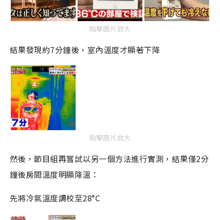
點擊圖片放大
結果發現約7分鐘後，室內溫度才顯著下降
點擊圖片放大
然後，
節
目
組再嘗試以另一個方法
進行實測，結果
僅
2
分
鐘
後
房間溫度明顯降
溫
：
先將冷氣溫度調校至28°C