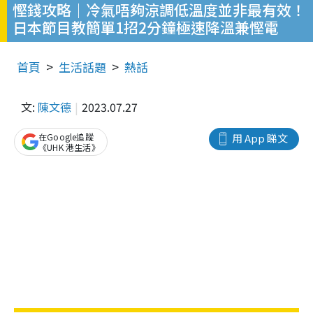
慳錢攻略｜冷氣唔夠涼調低溫度並非最有效！
日本節目教簡單1招2分鐘極速降溫兼慳電
首頁
生活話題
熱話
文:
陳文德
2023.07.27
在Google追蹤
用 App 睇文
《UHK 港生活》