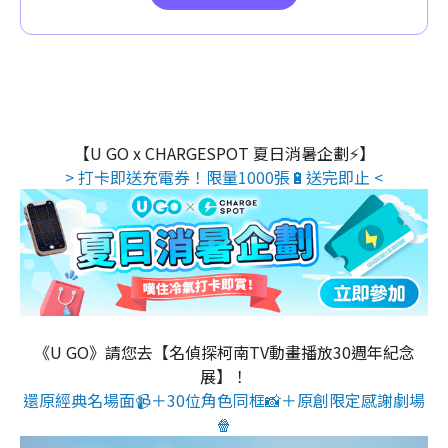
【U GO x CHARGESPOT 夏日消暑企劃⚡】
> 打卡即送充電券！限量1000張🔋送完即止 <
《U GO》請您去【名偵探柯南TV動畫播放30週年紀念
展】！
還原經典名場面📹＋30位角色同框📸＋原創限定感謝劇場
🍿