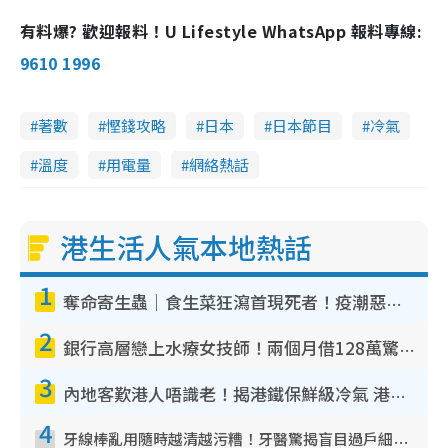
有料爆? 歡迎報料！U Lifestyle WhatsApp 報料專線:
9610 1996
著數
慳錢攻略
日本
日本節目
冷氣
溫度
用電量
網絡熱話
港生活人氣本地熱話
1
奪命寄生蟲｜食生菜狂瀉首現死者！疫潮惡化錄1.8萬宗病例 揭洗菜3大謬誤
2
銀行高層戀上水療女技師！兩個月借128萬驚覺「沉船」沉落火海 揭背後疑似邪教操控賣淫
3
內地客歎港人唔識老！揭港鐵保鮮級冷氣 港人求放過：咪投訴
4
牙線棒亂用隨時越清越污糟！牙醫驚揭盲目過戶細菌恐致蛀牙：呢種先係日常真保養