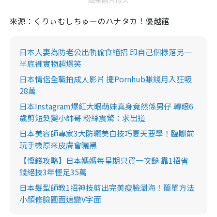
來源：
くりぃむしちゅーのハナタカ！優越館
日本人妻為防老公出軌偷食絕招 印自己個樣落另一
半底褲實物超爆笑
日本情侶全職拍成人影片 擺Pornhub賺錢月入狂吸
28萬
日本Instagram爆紅大眼萌妹真身竟然係男仔 轉眼6
歲剪短髮變小帥哥 粉絲震驚：求出道
日本美容師專家3大防曬美白技巧夏天要學！臨瞓前
玩手機原來皮膚會曬黑
【慳錢攻略】日本媽媽每星期只買一次餸 靠1招省
錢絕技3年慳足35萬
日本髮型師教1招神技剪出完美瘦臉瀏海！簡單方法
小顏修臉圓面速變V字面