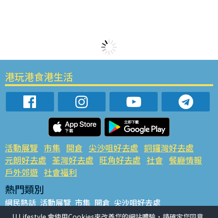
港玩港食港生活
活動展覽
市集
開倉
尖沙咀好去處
銅鑼灣好去處
元朗好去處
荃灣好去處
旺角好去處
社會
餐廳情報
戶外郊遊
社會福利
熱門類別
網民熱話
活動展覽
市集
開倉
尖沙咀好去處
銅鑼灣好去處
元朗好去處
荃灣好去處
旺角好去處
社會
U Lifestyle 會使用Cookies來改善您的網站體驗，請確定您同意