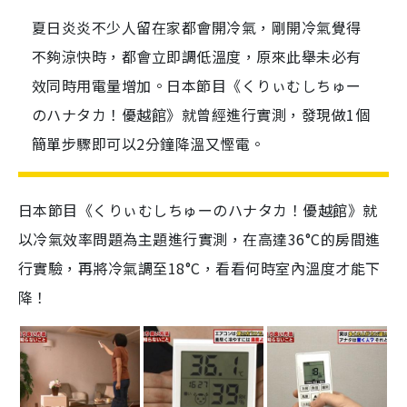
夏日炎炎不少人留在家都會開冷氣，剛開冷氣覺得
不夠涼快時，都會立即調低溫度，原來此舉未必有
效同時用電量增加。日本節目《くりぃむしちゅー
のハナタカ！優越館》就曾經進行實測，發現做1個
簡單步驟即可以2分鐘降溫又慳電。
日本節目《くりぃむしちゅーのハナタカ！優越館》就
以
冷氣效率問
題
為主題進行實測，在
高達
36
°C
的房間進
行實
驗
，再
將冷氣調至18°C，看看何時
室內溫度
才能下
降！