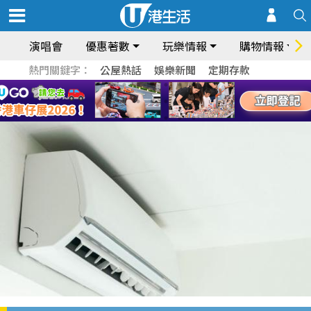
演唱會
優惠著數
玩樂情報
購物情報
熱門關鍵字：
公屋熱話
娛樂新聞
定期存款