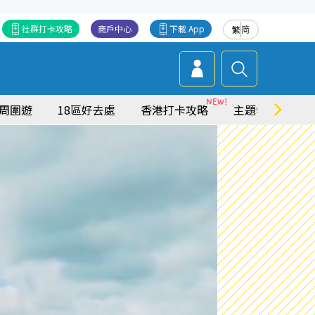
社群打卡攻略
商戶中心
下載 App
繁
简
周圍遊
18區好去處
香港打卡攻略
主題特集