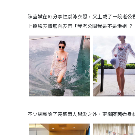
陳茵媺在
IG
分享性感泳衣照，又上載了一段老公
上掩臉表情無奈表示「我老公問我是不是港姐
？
不少網民除了羨慕兩人恩愛之外，更讚陳茵媺身