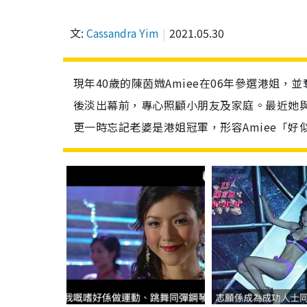
文:
Cassandra Yim
2021.05.30
現年40歲的陳茵媺Amiee在06年參選港姐
後淡出幕前，專心照顧小朋友及家庭。最近她與老
更一時忘記老婆是港姐冠軍，形容Amiee「好