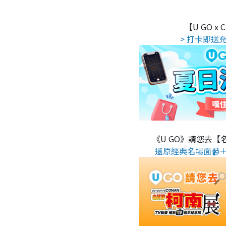
【U GO x
> 打卡即送充
《U GO》請您去【
還原經典名場面📹＋