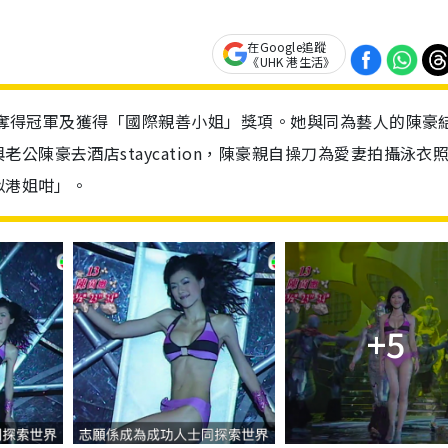
在Google追蹤
《UHK 港生活》
，並奪得冠軍及獲得「國際親善小姐」獎項。她與同為藝人的陳豪
公陳豪去酒店staycation，陳豪親自操刀為愛妻拍攝泳衣
似港姐咁」。
+5