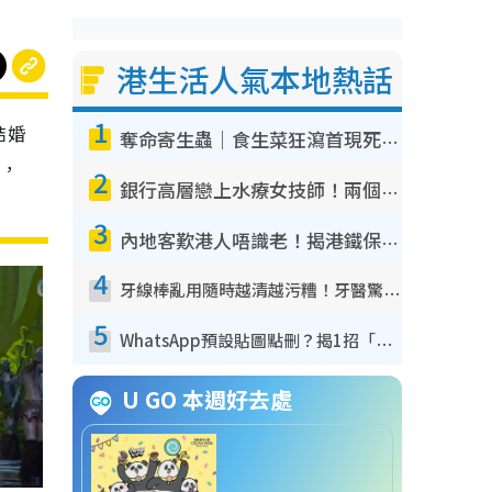
港生活人氣本地熱話
1
結婚
奪命寄生蟲｜食生菜狂瀉首現死者！疫潮惡化錄1.8萬宗病例 揭洗菜3大謬誤
照，
2
銀行高層戀上水療女技師！兩個月借128萬驚覺「沉船」沉落火海 揭背後疑似邪教操控賣淫
3
內地客歎港人唔識老！揭港鐵保鮮級冷氣 港人求放過：咪投訴
4
牙線棒亂用隨時越清越污糟！牙醫驚揭盲目過戶細菌恐致蛀牙：呢種先係日常真保養
5
WhatsApp預設貼圖點刪？揭1招「反向操作」還原簡潔介面 附3步實測教學
U GO 本週好去處