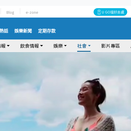
Blog
e-zone
U GO搵好去處
熱話
娛樂新聞
定期存款
情報
飲食情報
娛樂
社會
影片專區