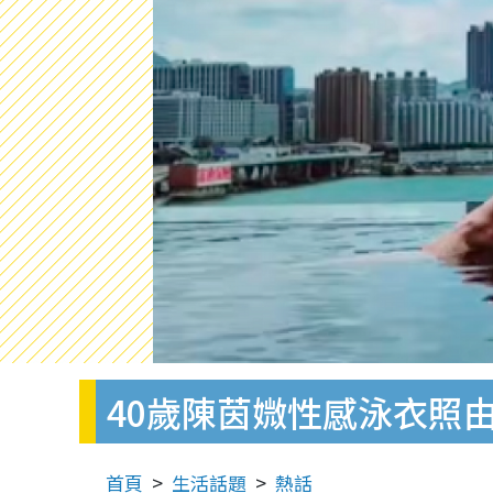
40歲陳茵媺性感泳衣照由
首頁
生活話題
熱話