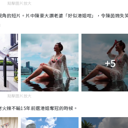
點擊圖片放大
視角的短片。片中陳豪大讚老婆「好似港姐咁」，令陳茵媺失
」
+5
點擊圖片放大
材火辣不輸
15
年前選港姐奪冠的時候。