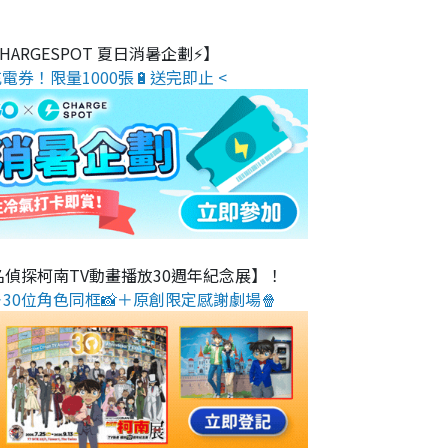
 CHARGESPOT 夏日消暑企劃⚡】
電券！限量1000張🔋送完即止 <
名偵探柯南TV動畫播放30週年紀念展】！
30位角色同框📸＋原創限定感謝劇場🍿