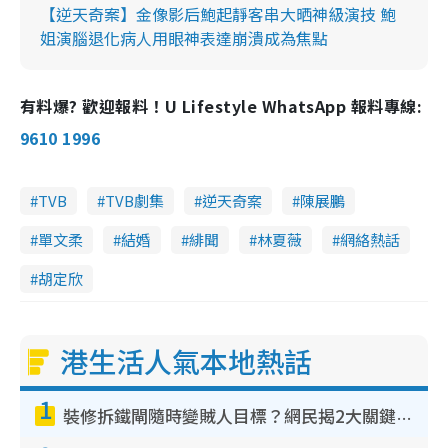
【逆天奇案】金像影后鮑起靜客串大晒神級演技 鮑
姐演腦退化病人用眼神表達崩潰成為焦點
有料爆? 歡迎報料！U Lifestyle WhatsApp 報料專線:
9610 1996
TVB
TVB劇集
逆天奇案
陳展鵬
單文柔
結婚
緋聞
林夏薇
網絡熱話
胡定欣
港生活人氣本地熱話
1
裝修拆鐵閘隨時變賊人目標？網民揭2大關鍵用途：裝新式等於白裝？附新舊鐵閘分別