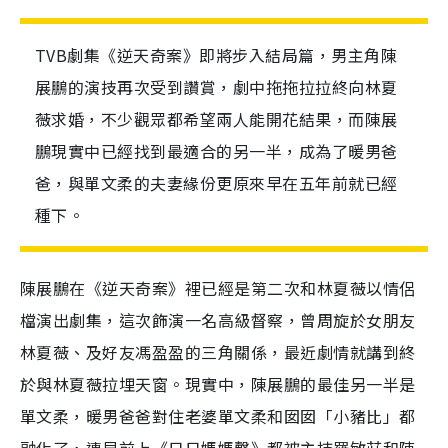
TVB劇集《逆天奇案》即將步入結局篇，男主角陳
展鵬的演技再次受到讚賞，劇中拖拖拉拉終向林夏
薇求婚，不少觀眾都希望兩人能開花結果，而陳展
鵬現實中已經找到最適合的另一半，成為了暖男爸
爸，與單文柔的夫妻緣份更原來早在五年前就已經
種下。
陳展鵬在《逆天奇案》裡已經是第二次和林夏薇以情侶
檔演出劇集，這次飾演一名高級督察，曾周旋於女朋友
林夏薇、及好友馮盈盈的三角關係，最近劇情就講到終
於與林夏薇拉埋天窗。現實中，陳展鵬的最佳另一半是
單文柔，暖男爸爸對住老婆單文柔和囡囡「小豬比」都