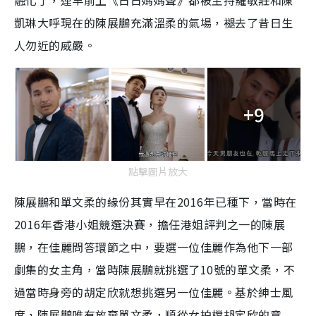
融化了，連早前上《日日媽媽聲》都被主持羅敏莊和陳
凱琳大呼現在的陳展鵬充滿溫柔的氣場，褪去了昔日生
人勿近的威嚴。
+9
點擊圖片放大
陳展鵬和單文柔的緣份其實早在2016年已種下，當時在
2016年香港小姐競選決賽，擔任港姐評判之一的陳展
鵬，在佳麗問答環節之中，要選一位佳麗作為他下一部
劇集的女主角，當時陳展鵬就挑選了10號的單文柔，不
過當時身旁的胡定欣就想挑選另一位佳麗。基於紳士風
度，陳展鵬唯有放棄單文柔，順從女拍檔胡定欣的意