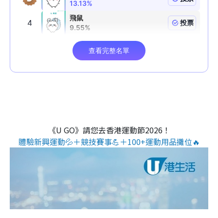
《U GO》請您去香港運動節2026！
體驗新興運動💦＋競技賽事💪＋100+運動用品攤位🔥