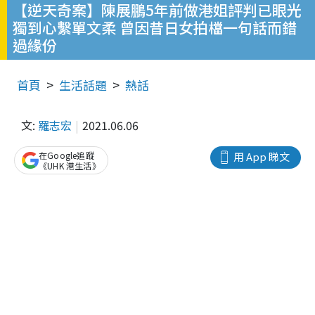
【逆天奇案】陳展鵬5年前做港姐評判已眼光
獨到心繫單文柔 曾因昔日女拍檔一句話而錯
過緣份
首頁
生活話題
熱話
文:
羅志宏
2021.06.06
在Google追蹤
用 App 睇文
《UHK 港生活》