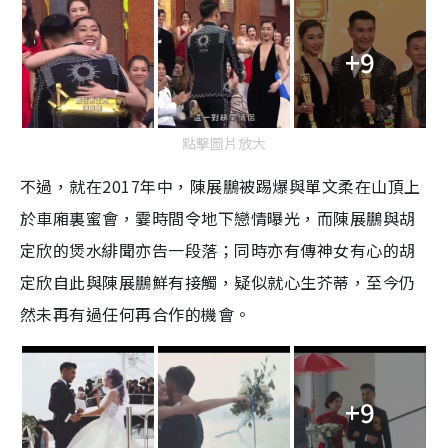
+9
點擊圖片放大
不過，就在2017年中，陳展鵬被踢爆與單文柔在山頂上
於車廂裏蜜會，霎時間令地下戀情曝光，而陳展鵬與胡
定欣的煲水緋聞亦告一段落；同時亦有傳神女有心的胡
定欣自此與陳展鵬鮮有接觸，疑似就心生芥蒂，至今仍
然未再有過任何再合作的機會。
+9