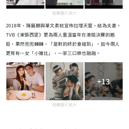
點擊圖片放大
2018年，陳展鵬與單文柔就宣佈拉埋天窗，結為夫妻。
TVB《東張西望》更為兩人重溫當年在港姐決賽的邂
逅，果然兜兜轉轉，「是對的終於會碰到」，如今兩人
更育有一女「小豬比」，一家三口樂也融融。
+13
點擊圖片放大