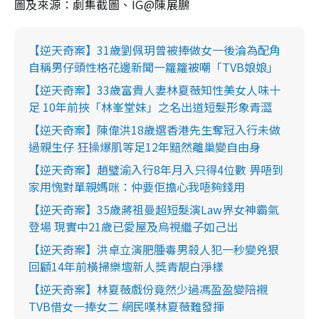
圖及來源：劇集截圖、IG@陳展鵬
【逆天奇案】31歲劉佩玥曾被捧做女一後淪為配角
自稱男仔頭性格花邊新聞一籮籮被嘲「TVB娘娘」
【逆天奇案】33歲富貴人妻林夏薇知性美女人味十
足 10年前挾「林峯堂妹」之名出道短髮形象青澀
【逆天奇案】陳偉洪18歲選香港先生奪冠入行未做
過親生仔 狂操爆肌等足12年黯然離巢變自由身
【逆天奇案】趙璧渝入行8年月入只得4位數 畀唔到
家用愧對單親媽咪：仲要佢擔心我唔夠錢用
【逆天奇案】35歲蔣祖曼超短髮演Law界女神霸氣
登場 現實中21歲已愛屋及烏視繼子如己出
【逆天奇案】洪卓立演肥腫毒男殺人犯一秒變兇狠
回顧14年前橫掃樂壇新人獎青靚白淨樣
【逆天奇案】林夏薇戲份竟然少過馮盈盈變陪襯
TVB借女一捧女二 網民嘆林夏薇難發揮