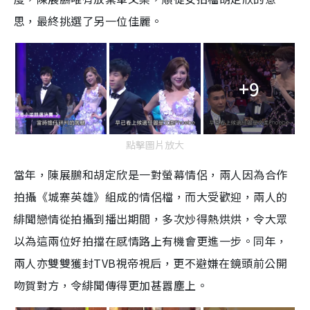
思，最終挑選了另一位佳麗。
+9
點擊圖片放大
當年，陳展鵬和胡定欣是一對螢幕情侶，兩人因為合作
拍攝《城寨英雄》組成的情侶檔，而大受歡迎，兩人的
緋聞戀情從拍攝到播出期間，多次炒得熱烘烘，令大眾
以為這兩位好拍擋在感情路上有機會更進一步。同年，
兩人亦雙雙獲封TVB視帝視后，更不避嫌在鏡頭前公開
吻賀對方，令緋聞傳得更加甚囂塵上。