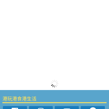
港玩港食港生活