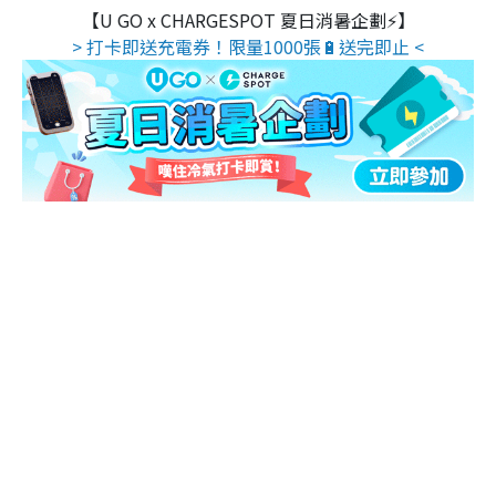
【U GO x CHARGESPOT 夏日消暑企劃⚡】
> 打卡即送充電券！限量1000張🔋送完即止 <