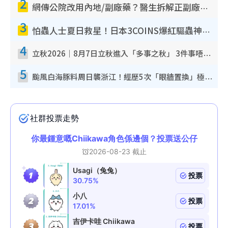
2
網傳公院改用內地/副廠藥？醫生拆解正副廠分別 揭4類人換藥隨時出事
3
怕蟲人士夏日救星！日本3COINS爆紅驅蟲神器$45起 1招「全程免觸碰」輕鬆搞定小強
4
立秋2026｜8月7日立秋進入「多事之秋」 3件事唔做得！專家教6招開運 清枱頭／銀包納氣接好運
5
颱風白海豚料周日襲浙江！經歷5次「眼牆置換」極罕見 成登陸內地最長途颱風