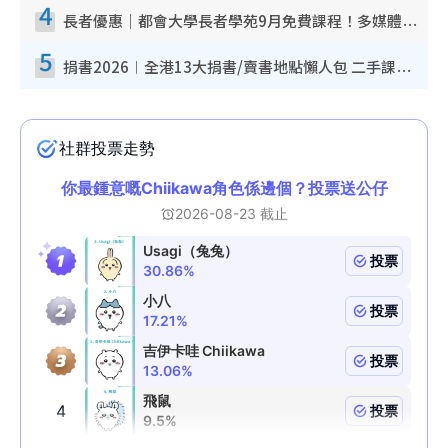
4
長者優惠｜都會大學長者學苑9月免費課程！多媒體/微電影創作/網絡安全 附報名方法教學
5
捐書2026︱全港13大捐書/賣書地點懶人包 二手課本最高$150＋舊書換免費咖啡/戲票