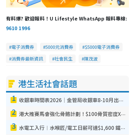
有料爆? 歡迎報料！U Lifestyle WhatsApp 報料專線:
9610 1996
電子消費券
5000元消費券
$5000電子消費券
消費券最新資訊
社會民生
陳茂波
港生活社會話題
1
收銀車時間表2026｜金管局收銀車8-10月出沒地點+時間！無須手續費！硬幣免費轉現鈔或增值至八達通
2
港大推賽馬會強化骨骼計劃！$100骨質密度X光檢查 完成免費運動訓練送超市禮券！附參加資格
3
水電工入行︱水喉匠/電工日薪可達$1,600 鐵飯碗職業難被AI取代！附薪酬參考＋入行考牌途徑