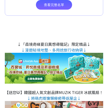
↓「森境奇緣夏日異想尋龍記」限定精品↓
↓漫遊秘境地墊、多用途旅行收納袋↓
【送您🐯】韓國超人氣文創品牌MUZIK TIGER 冰感風扇！
↓將萌虎嘅慵懶療癒帶返屋企↓