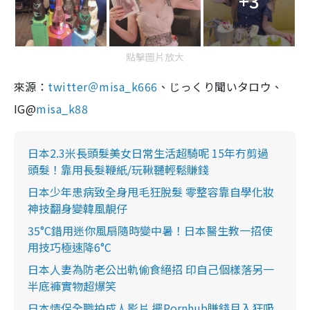
+3
點擊圖片放大
來源：
twitter＠misa_k666
、じっくり聞いタロウ、
IG@
misa_k88
日本2.3米長頭髮美女日常生活超騎呢 15年冇剪過
頭髮！靠用長髮鞭紙/玩鞦韆輕鬆賺錢
日本少年患病致全身甩毛狂脫髮 零整容靠自學化妝
神技翻身變韓風靚仔
35°C錯用迷你風扇隨時變中暑！日本醫生教一招使
用技巧極速降6°C
日本人妻為防老公出軌偷食絕招 印自己個樣落另一
半底褲實物超爆笑
日本情侶全職拍成人影片 擺Pornhub賺錢月入狂吸