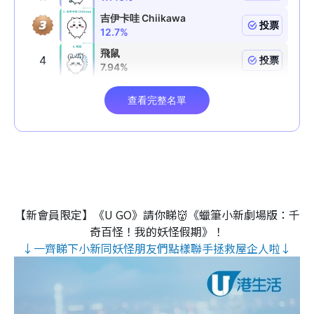
【新會員限定】《U GO》請你睇👹《蠟筆小新劇場版：千
奇百怪！我的妖怪假期》！
↓一齊睇下小新同妖怪朋友們點樣聯手拯救屋企人啦↓