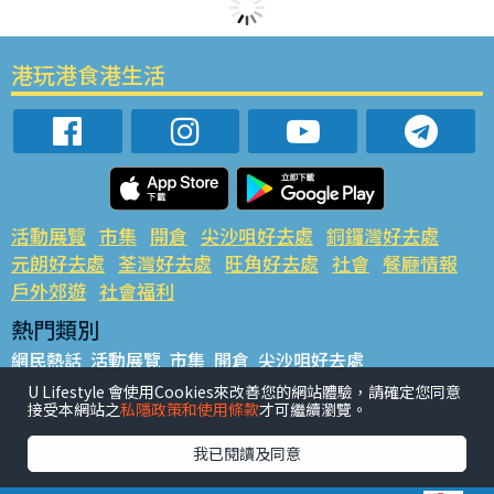
港玩港食港生活
活動展覽
市集
開倉
尖沙咀好去處
銅鑼灣好去處
元朗好去處
荃灣好去處
旺角好去處
社會
餐廳情報
戶外郊遊
社會福利
熱門類別
網民熱話
活動展覽
市集
開倉
尖沙咀好去處
銅鑼灣好去處
元朗好去處
荃灣好去處
旺角好去處
社會
U Lifestyle 會使用Cookies來改善您的網站體驗，請確定您同意
接受本網站之
私隱政策和使用條款
才可繼續瀏覽。
餐廳情報
戶外郊遊
熱門標籤
我已閱讀及同意
#UGO搵好去處
#人氣活動推介
#美食社群熱話