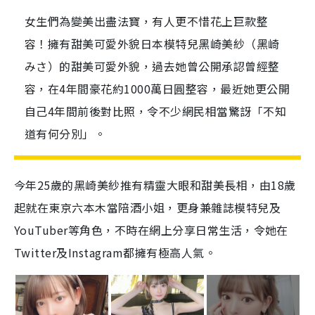
女生們為變美出盡法寶，有人更不惜花上巨款整
容！擁有甜美可愛外貌日本模特兒黑崎美紗（黑崎
みさ）的甜美可愛外貌，過去她曾公開承認曾經整
容，在4年間豪花約1000萬日圓整容，最近她更公開
自己4年間前後對比照，令不少網民相當驚訝「不知
道有何分別」。
今年25歲的黑崎美紗推有精靈大眼和甜美長相，由18歲
起就在東京六本木當陪酒小姐，更身兼雜誌模特兒及
YouTuber等角色，不時在網上分享日常生活，令她在
Twitter及Instagram都擁有極高人氣。