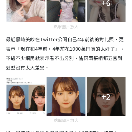
+6
點擊圖片放大
最近黑崎美紗在
Twitter
公開自己
4
年前後的對比照，更
表示「現在和
4
年前，
4
年前花
1000
萬円真的太好了」。
不過不少網民就表示看不出分別，皆因兩張相都五官到
髮型沒有太大差異。
+2
點擊圖片放大