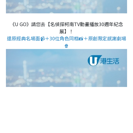
《U GO》請您去【名偵探柯南TV動畫播放30週年紀念
展】！
還原經典名場面📹＋30位角色同框📸＋原創限定感謝劇場
🍿