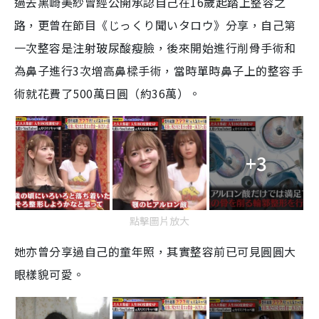
過去黑崎美紗曾經公開承認自己在
16
歲起踏上整容之
路，更曾在節目《じっくり聞いタロウ》分享，自己
第
一次整容是注射玻尿酸瘦臉，
後來開始
進行削骨手術和
為鼻子進行
3
次增高鼻樑手術，當時單時鼻子上的整容手
術就花費了
500
萬日圓（約
36
萬
）
。
+3
點擊圖片放大
她亦曾分享過自己的童年照，其實整容前已可見
圓圓大
眼
樣貌可愛。