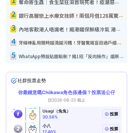
奪命寄生蟲｜食生菜狂瀉首現死者！疫潮惡化錄1.8萬宗病例 揭洗菜3大謬誤
2
銀行高層戀上水療女技師！兩個月借128萬驚覺「沉船」沉落火海 揭背後疑似邪教操控賣淫
3
內地客歎港人唔識老！揭港鐵保鮮級冷氣 港人求放過：咪投訴
4
牙線棒亂用隨時越清越污糟！牙醫驚揭盲目過戶細菌恐致蛀牙：呢種先係日常真保養
5
WhatsApp預設貼圖點刪？揭1招「反向操作」還原簡潔介面 附3步實測教學