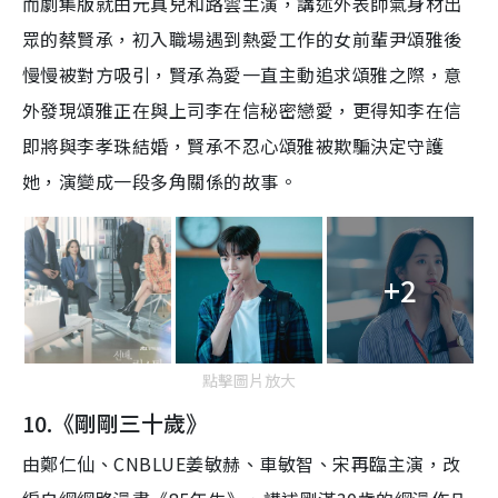
而劇集版就由元真兒和路雲主演，
講述外表帥氣身材出
眾的蔡賢承，初入職場遇到熱愛工作的女前輩尹頌雅後
慢慢被對方吸引，賢承為愛一直主動追求頌雅之際，意
外發現頌雅正在與上司李在信秘密戀愛，更得知李在信
即將與李孝珠結婚，賢承不忍心頌雅被欺騙決定守護
她，演變成一段
多角關係的故事
。
+2
點擊圖片放大
10.《剛剛三十歲》
由鄭仁仙、CNBLUE姜敏赫、車敏智、​宋再臨主演，改