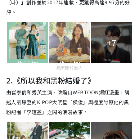
（
나
）」創作並於2017年連載，更獲得高達9.97分的好
評。
+7
點擊圖片放大
2.《所以我和黑粉結婚了》
由崔泰俊和秀英主演，改編自WEBTOON爆紅
漫畫，講
述
人氣爆登的K-POP大明星「侯俊」與
極度討厭他的黑
粉
記者「李瑾盈」之間的浪漫故事。