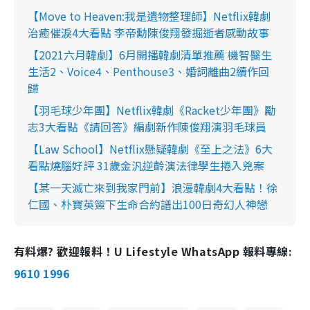
【Move to Heaven:我是遺物整理師】Netflix韓劇
治癒催淚4大看點 李帝勳陳俊翔發掘逝者感動故事
【2021六月韓劇】6月開播韓劇清單推薦 機智醫生
生活2、Voice4、Penthouse3、婚詞離曲2續作回
歸
【羽毛球少年團】Netflix韓劇《Racket少年團》勵
志3大看點《請回答》編劇新作陳俊翔演羽毛球員
【Law School】Netflix懸疑韓劇《至上之法》6大
看點燒腦好評 31歲金汎逆齡演法律學生捲入兇案
【某一天滅亡來到我家門前】浪漫韓劇4大看點！徐
仁國、朴寶英簽下生命合約譜出100日奇幻人神戀
有料爆? 歡迎報料！U Lifestyle WhatsApp 報料專線:
9610 1996