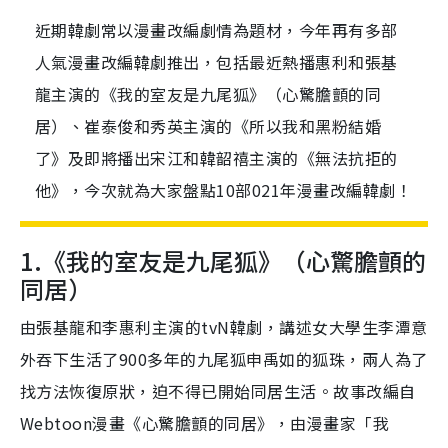
近期韓劇常以漫畫改編劇情為題材，今年再有多部
人氣漫畫改編韓劇推出，包括最近熱播惠利和張基
龍主演的《我的室友是九尾狐》（心驚膽顫的同
居）、崔泰俊和秀英主演的《所以我和黑粉結婚
了》及即將播出宋江和韓韶禧主演的《無法抗拒的
他》，今次就為大家盤點10部021年漫畫改編韓劇！
1.《我的室友是九尾狐》（心驚膽顫的
同居）
由張基龍和李惠利主演的tvN韓劇，講述
女大學生李潭意
外吞下生活了900多年的九尾狐申禹如的狐珠，兩人為了
找方法恢復原狀，迫不得已開始同居生
活
。故事改編自
Webtoon
漫畫《心驚膽顫的同居》，由漫畫家「我