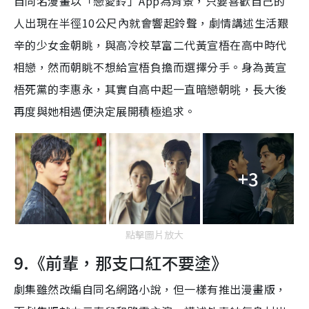
自同名漫畫以「戀愛鈴」App為背景，
只要喜歡自己的
人出現在半徑
10
公尺內就會響起鈴聲，劇情講述生活艱
辛的少女金朝眺，與高冷校草富二代黃宣梧在高中時代
相戀，然而朝眺不想給宣梧負擔而選擇分手。身為黃宣
梧死黨的李惠永，其實自高中起一直暗戀朝晀，長大後
再度與她相遇便決定展開積極追求
。
+3
點擊圖片放大
9.《前輩，那支口紅不要塗》
劇集雖然改編自同名網路小說，但一樣有推出漫畫版，