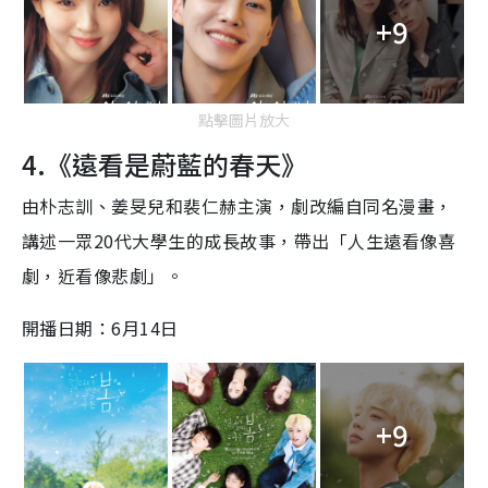
+9
點擊圖片放大
4.《遠看是蔚藍的春天》
由朴志訓、姜旻兒和裴仁赫主演，劇改編自同名漫畫，
講述一眾20代大學生的成長故事，帶出「人生遠看像喜
劇，近看像悲劇」。
開播日期：6月14日
+9