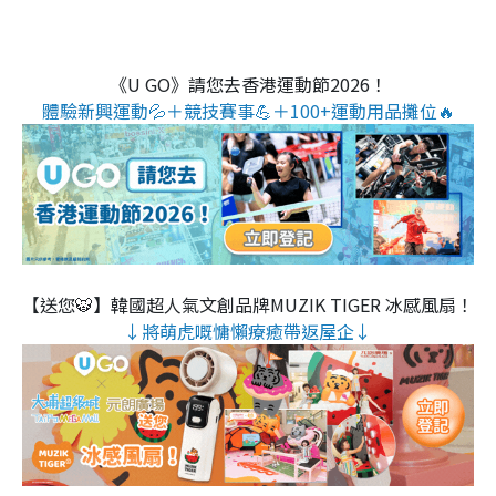
《U GO》請您去香港運動節2026！
體驗新興運動💦＋競技賽事💪＋100+運動用品攤位🔥
【送您🐯】韓國超人氣文創品牌MUZIK TIGER 冰感風扇！
↓將萌虎嘅慵懶療癒帶返屋企↓