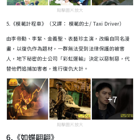
點擊圖片放大
5.《模範計程車》（又譯： 模範的士/ Taxi Driver）
由李帝勳、李絮、金義聖、表藝珍主演，
改編自同名漫
畫，以復仇作為題材
，
一群無法受到法律保護的被害
人，地下秘密的士公司「彩虹運輸」決定以惡制惡，代
替他們追捕加害者，進行復仇大計。
+7
點擊圖片放大
6.《如蝶翩翩》