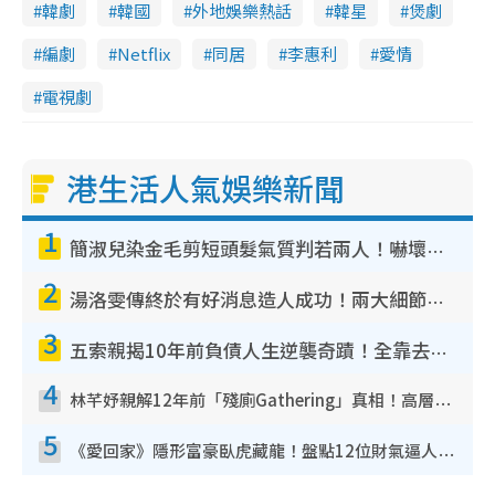
韓劇
韓國
外地娛樂熱話
韓星
煲劇
編劇
Netflix
同居
李惠利
愛情
電視劇
港生活人氣娛樂新聞
1
簡淑兒染金毛剪短頭髮氣質判若兩人！嚇壞老公麥大力都認唔出：「你做咩事？」
2
湯洛雯傳終於有好消息造人成功！兩大細節曝孕味極濃惹猜測：大肚婆先會咁！
3
五索親揭10年前負債人生逆襲奇蹟！全靠去一地方轉運後即遇上馬先生
4
林芊妤親解12年前「殘廁Gathering」真相！高層解約一句話重創尊嚴至今拒返TVB
5
《愛回家》隱形富豪臥虎藏龍！盤點12位財氣逼人的有錢藝人：呢位靚女3億身家唔憂做