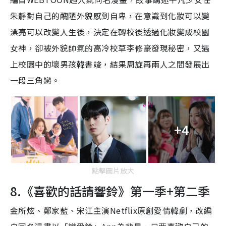
朱靜對自己的醜陋外貌感到自卑，在意識到化妝可以變
漂亮可以改變人生後，決定在轉校後透過化妝變成校園
女神，卻被外貌帥氣的高冷校草李修豪發現秘密，又遇
上校園中的
壞男孩韓書竣
，
結果周旋再兩人之間發展出
一段三角戀
。
+4
點擊圖片放大
8.《喜歡的話請響鈴》第一季+第二季
金所炫、鄭家藍、宋江主演Netflix原創愛情韓劇，改編