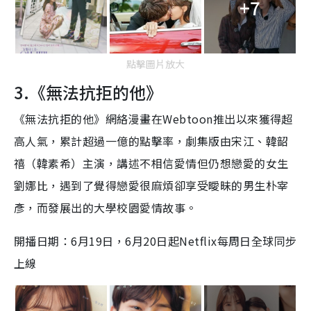
+7
點擊圖片放大
3.《無法抗拒的他》
《無法抗拒的他》網絡漫畫在Webtoon推出以來獲得超
高人氣，累計超過一億的點擊率，劇集版由宋江、韓韶
禧（韓素希）主演，
講述不相信愛情但仍想戀愛的女生
劉娜比，遇到了覺得戀愛很麻煩卻享受曖昧的男生朴宰
彥，而發展出的大學校園愛情故事
。
開播日期：6月19日，6月20日起Netflix每周日全球同步
上線