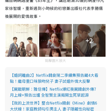
編自網網路漫畫《85年生》，講述
剛滿
30
歲
的
網漫作凡
家
徐智媛，重新遇到小時候的初戀兼出版社代
表
李勝儒
後展開的愛情故
事
。
+2
點擊圖片放大
【婚詞離曲2】Netflix韓劇第二季續集預告藏4大看
點！繼母重口味狼吻兒子 妻子試婚外情大反擊
【屍戰朝鮮：雅信傳】Netflix爆紅喪屍韓劇外傳7
月上線+預告出爐 全智賢主演揭開生死草起源
【我的上流世界】整合Netflix韓劇《Mine》劇情6
大伏線！家庭教師勾引男主人 妻子隱藏性向秘密