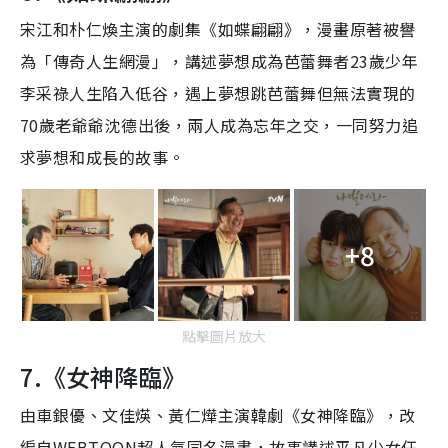
宋江和朴仁煥主演的劇集《如蝶翩翩》，漫畫原著被譽
為「傳奇人生網漫」，講述夢想成為芭蕾舞者23歲少年
李采祿人生陷入低谷，遇上夢想跳芭蕾舞但無法實現的
70歲老爺爺沈德出後，兩人成為忘年之交，一同努力追
求夢想和成長的故事。
+8
點擊圖片放大
7.《女神降臨》
由車銀優、文佳煐、黃仁燁主演韓劇《女神降臨》，改
編自WEBTOON超人氣同名漫畫，
故事講述平凡少女任