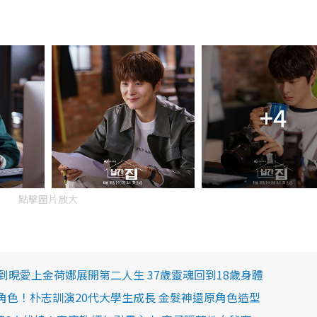
+4
點擊圖片放大
李到晛愛上金荷娜展開第二人生 37歲靈魂回到18歲身體
角色！朴志訓演20代大學生成長 金髮神還原角色造型