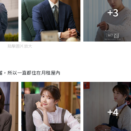
+3
點擊圖片放大
蓄，所以一直都住在月租屋內
+4