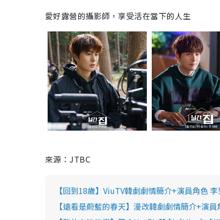
愛好露營的攝影師，享受活在當下的人
生
來源：JTBC
【回到18歲】ViuTV韓劇劇情簡介+演員角色 
【遠看是蔚藍的春天】漫改韓劇劇情簡介+演員