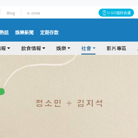
Blog
e-zone
U GO搵好去處
熱話
娛樂新聞
定期存款
情報
飲食情報
娛樂
社會
影片專區