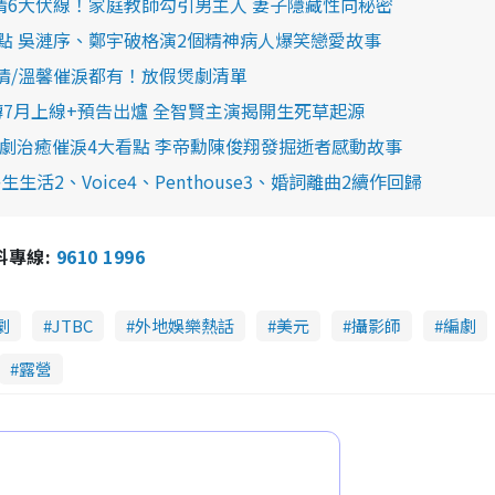
》劇情6大伏線！家庭教師勾引男主人 妻子隱藏性向秘密
大看點 吳漣序、鄭宇破格演2個精神病人爆笑戀愛故事
愛情/溫馨催淚都有！放假煲劇清單
外傳7月上線+預告出爐 全智賢主演揭開生死草起源
tflix韓劇治癒催淚4大看點 李帝勳陳俊翔發掘逝者感動故事
活2、Voice4、Penthouse3、婚詞離曲2續作回歸
報料專線:
9610 1996
劇
JTBC
外地娛樂熱話
美元
攝影師
編劇
露營