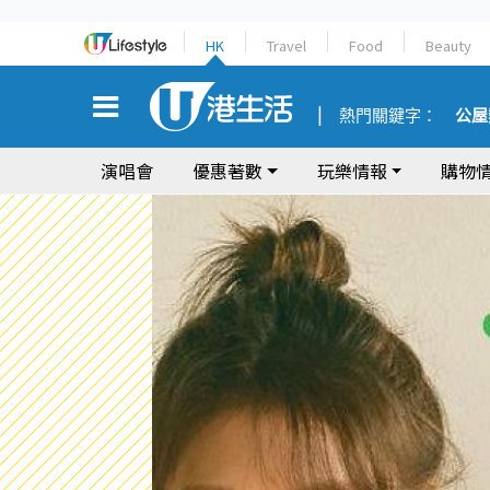
HK
Travel
Food
Beauty
熱門關鍵字：
公屋
演唱會
優惠著數
玩樂情報
購物