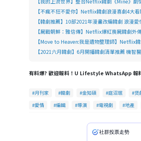
【我的上流世界】整合Netflix韓劇《Mine
【不瘋不狂不愛你】Netflix韓劇浪漫喜劇4
【韓劇推薦】10部2021年漫畫改編韓劇 浪漫
【屍戰朝鮮：雅信傳】Netflix爆紅喪屍韓劇
【Move to Heaven:我是遺物整理師】Ne
【2021六月韓劇】6月開播韓劇清單推薦 機智醫生生
有料爆? 歡迎報料！U Lifestyle WhatsApp 
月刊家
韓劇
金知碩
庭沼珉
煲
愛情
編輯
導演
電視劇
地產