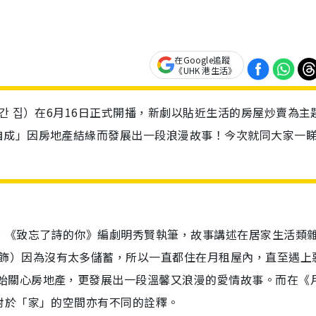
在Google追蹤
《UHK 港生活》
간 집）在6月16日正式開播，新劇以貼近生活的房屋炒賣為主
自成」因房地產結緣而發展出一段浪漫故事！今次就同大家一
、《致忘了詩的你》編劇明秀賢執筆，故事講述在居家生活類
飾）
因為沒有太多儲蓄，所以一直都住在月租屋內，直至遇上
始關心房地產，更發展出一段溫馨又浪漫的愛
情
故事。而在《
對於「家」的空間亦有不同的詮釋。