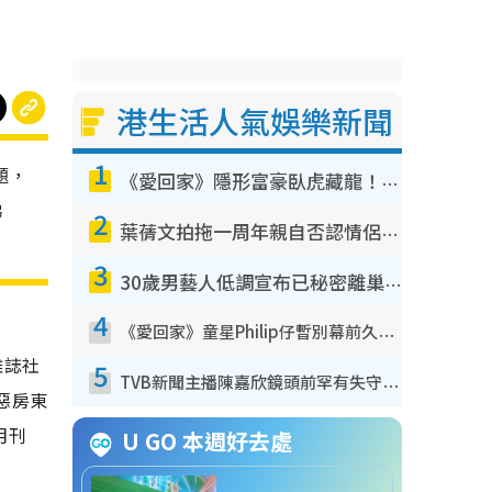
港生活人氣娛樂新聞
1
題，
《愛回家》隱形富豪臥虎藏龍！盤點12位財氣逼人的有錢藝人：呢位靚女3億身家唔憂做
睇
2
葉蒨文拍拖一周年親自否認情侶關係？！被質疑感情造假竟稱GM「普通同事」
3
30歲男藝人低調宣布已秘密離巢！人氣急跌變失蹤人口︰「這幾年過得並不容易」
4
《愛回家》童星Philip仔暫別幕前久違現身！15歲近況暴風長高蛻變帥氣少男
雜誌社
5
TVB新聞主播陳嘉欣鏡頭前罕有失守！遭林超英一句說話突襲嚇親當場大笑
惡房東
月刊
U GO 本週好去處