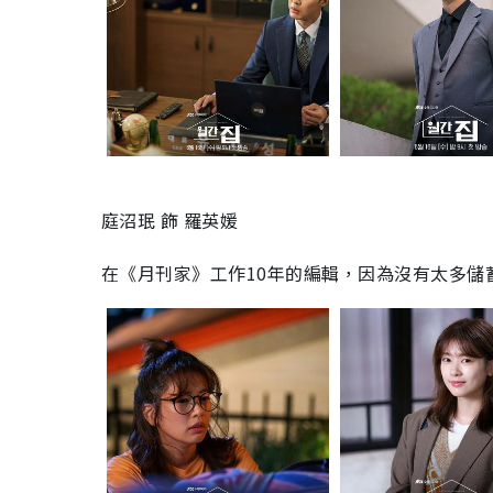
庭沼珉 飾 羅英媛
在《月刊家》
工作
10
年的編輯，
因為沒有太多儲