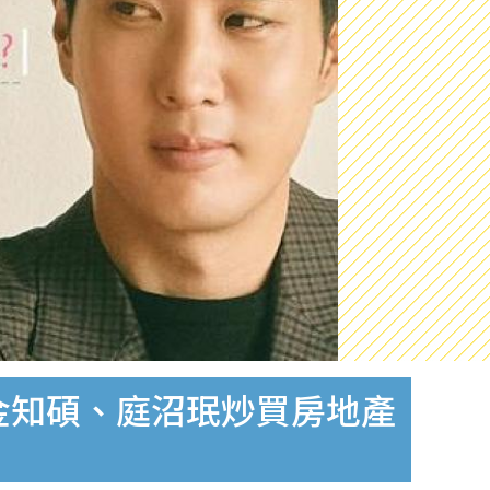
 金知碩、庭沼珉炒買房地產