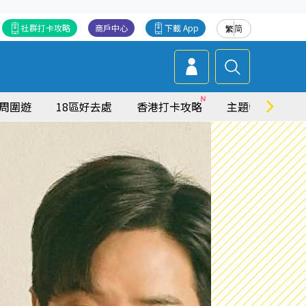
社群打卡攻略
商戶中心
下載 App
繁
简
周圍遊
18區好去處
香港打卡攻略
主題特集