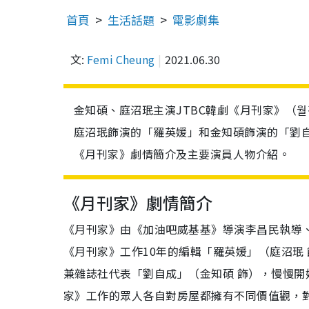
首頁
生活話題
電影劇集
文:
Femi Cheung
2021.06.30
金知碩、庭沼珉主演JTBC韓劇《月刊家》（월
庭沼珉飾演的「羅英媛」和金知碩飾演的「劉
《月刊家》劇情簡介及主要演員人物介紹。
《月刊家》劇情簡介
《月刊家》由《加油吧威基基》導演李昌民執導
《月刊家》
工作
10
年的編輯「羅英媛
」（
庭沼珉
兼雜誌社代表「劉自成
」（
金知碩
飾），慢慢開
家》工作的眾人各自對房屋都擁有不同價值觀，