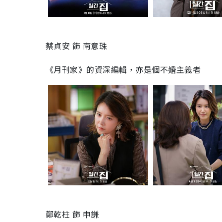
蔡貞安 飾 南意珠
《月刊家》的資深編輯，亦是個不婚主義者
鄭乾柱 飾 申謙