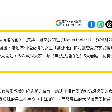
在Google追蹤
《UHK 港生活》
拒的他》（又譯：雖然我知道 / Nevertheless）將於6月2
網絡漫畫，講述不相信愛情的女生「劉娜比」和討厭戀愛只享受曖
少人關注，今次就同大家一數《無法抗拒的他》5大看點、劇情
必修戀愛教養》編劇鄭元合作，講述不相信愛情但仍想戀愛的
受曖昧的男生朴宰彥（宋江 飾），而發展出的大學校園愛情故