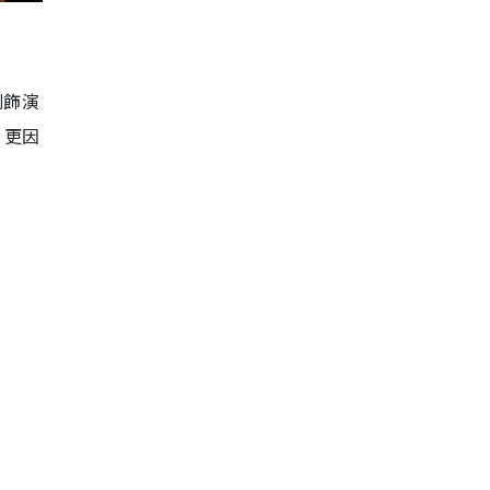
劇飾演
，更因