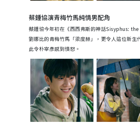
蔡鍾協演青梅竹馬純情男配角
蔡鍾協今年初在《西西弗斯的神話Sisyphus: 
劉娜比的青梅竹馬「梁度赫」，更令人這位新生
此令朴宰彥感到憤怒。