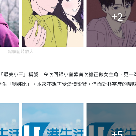
+2
點擊圖片放大
封「最美小三」稱號，今次回歸小螢幕首次擔正做女主角，更一
學生「劉娜比」，本來不想再受愛情影響，但面對朴宰彥的暖
+5