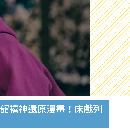
、韓韶禧神還原漫畫！床戲列