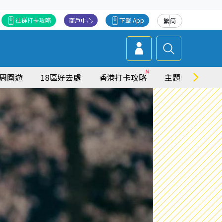
社群打卡攻略
商戶中心
下載 App
繁
简
周圍遊
18區好去處
香港打卡攻略
主題特集