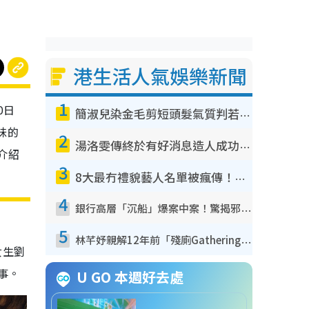
港生活人氣娛樂新聞
1
0日
簡淑兒染金毛剪短頭髮氣質判若兩人！嚇壞老公麥大力都認唔出：「你做咩事？」
昧的
2
湯洛雯傳終於有好消息造人成功！兩大細節曝孕味極濃惹猜測：大肚婆先會咁！
介紹
3
8大最冇禮貌藝人名單被瘋傳！網民揭發明星真面目 一致數臭呢位係無品天花板？
4
銀行高層「沉船」爆案中案！驚揭邪教洗腦操控賣淫被吞600萬 幕後黑手講多錯多
5
林芊妤親解12年前「殘廁Gathering」真相！高層解約一句話重創尊嚴至今拒返TVB
女生劉
事。
U GO 本週好去處