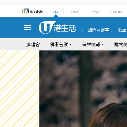
HK
Travel
Food
Beauty
熱門關鍵字：
公屋
演唱會
優惠著數
玩樂情報
購物