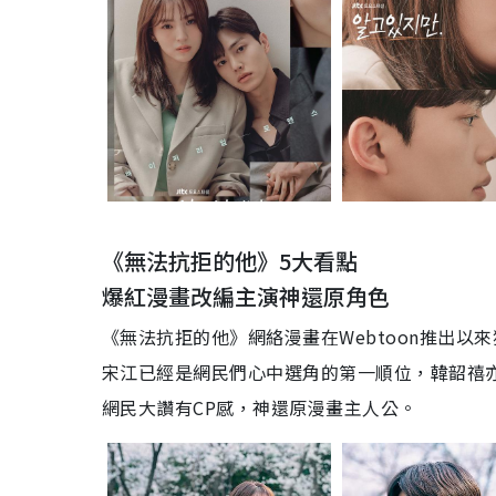
《無法抗拒的他》5大看點
爆紅漫畫改編主演神還原角色
《無法抗拒的他》網絡漫畫在Webtoon推出
宋江已經是網民們心中選角的第一順位，韓韶禧
網民大讚有CP感，神還原漫畫主人公。