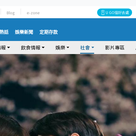
Blog
e-zone
U GO搵好去處
熱話
娛樂新聞
定期存款
情報
飲食情報
娛樂
社會
影片專區