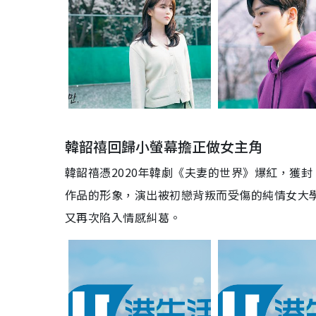
韓韶禧回歸小螢幕擔正做女主角
韓韶禧憑2020年韓劇《夫妻的世界》爆紅，獲
作品的形象，演出被初戀背叛而受傷的純情女大
又再次陷入情感糾葛。