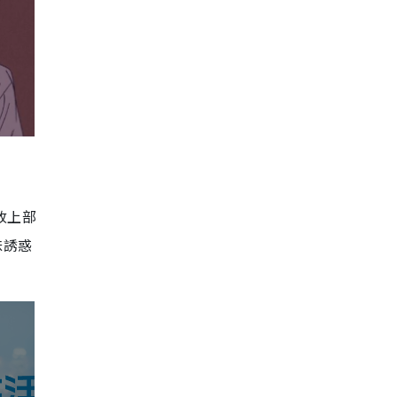
改上部
昧誘惑