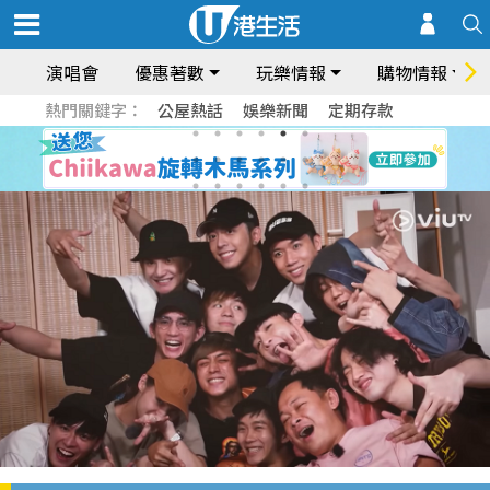
演唱會
優惠著數
玩樂情報
購物情報
熱門關鍵字：
公屋熱話
娛樂新聞
定期存款