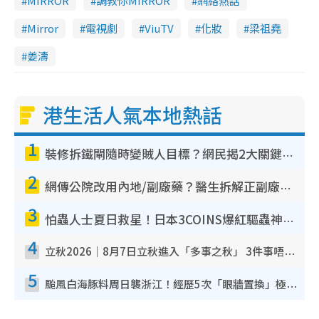
MIRROR
調教你MIRROR
網絡熱話
Mirror
電視劇
ViuTV
化妝
梁祖堯
姜濤
港生活人氣本地熱話
1
裝修拆鐵閘隨時變賊人目標？網民揭2大關鍵用途：裝新式等於白裝？附新舊鐵閘分別
2
網傳公院改用內地/副廠藥？醫生拆解正副廠分別 揭4類人換藥隨時出事
3
怕蟲人士夏日救星！日本3COINS爆紅驅蟲神器$45起 1招「全程免觸碰」輕鬆搞定小強
4
立秋2026｜8月7日立秋進入「多事之秋」 3件事唔做得！專家教6招開運 清枱頭／銀包納氣接好運
5
颱風白海豚料周日襲浙江！經歷5次「眼牆置換」極罕見 成登陸內地最長途颱風