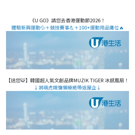
《U GO》請您去香港運動節2026！
體驗新興運動💦＋競技賽事💪＋100+運動用品攤位🔥
【送您🐯】韓國超人氣文創品牌MUZIK TIGER 冰感風扇！
↓將萌虎嘅慵懶療癒帶返屋企↓