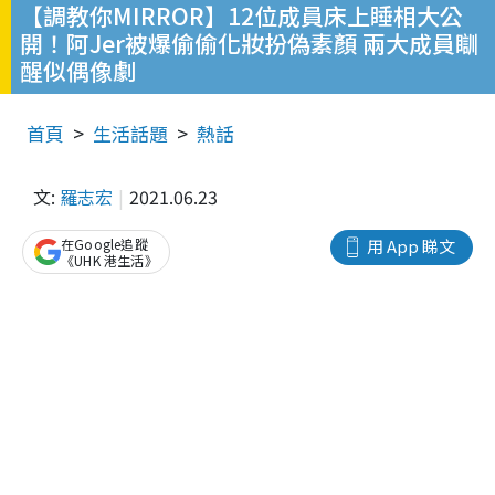
【調教你MIRROR】12位成員床上睡相大公
開！阿Jer被爆偷偷化妝扮偽素顏 兩大成員瞓
醒似偶像劇
首頁
生活話題
熱話
文:
羅志宏
2021.06.23
在Google追蹤
用 App 睇文
《UHK 港生活》