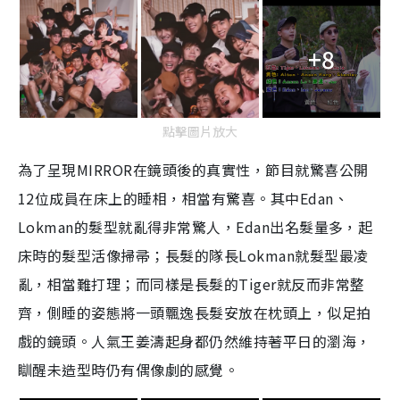
+8
點擊圖片放大
為了呈現MIRROR在鏡頭後的真實性，節目就驚喜公開
12位成員在床上的睡相，相當有驚喜。其中Edan、
Lokman的髮型就亂得非常驚人，Edan出名髮量多，起
床時的髮型活像掃帚；長髮的隊長Lokman就髮型最凌
亂，相當難打理；而同樣是長髮的Tiger就反而非常整
齊，側睡的姿態將一頭飄逸長髮安放在枕頭上，似足拍
戲的鏡頭。人氣王姜濤起身都仍然維持著平日的瀏海，
瞓醒未造型時仍有偶像劇的感覺。