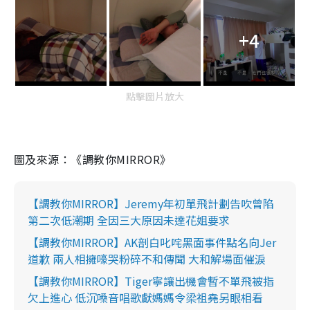
+4
點擊圖片放大
圖及來源：《調教你MIRROR》
【調教你MIRROR】Jeremy年初單飛計劃告吹曾陷
第二次低潮期 全因三大原因未達花姐要求
【調教你MIRROR】AK剖白叱咤黑面事件點名向Jer
道歉 兩人相擁嚎哭粉碎不和傳聞 大和解場面催淚
【調教你MIRROR】Tiger寧讓出機會暫不單飛被指
欠上進心 低沉嗓音唱歌獻媽媽令梁祖堯另眼相看