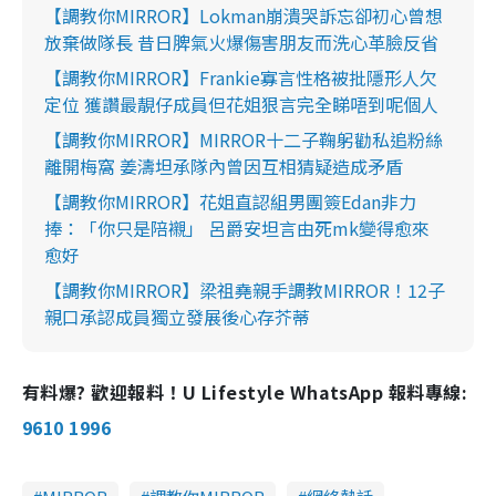
【調教你MIRROR】Lokman崩潰哭訴忘卻初心曾想
放棄做隊長 昔日脾氣火爆傷害朋友而洗心革臉反省
【調教你MIRROR】Frankie寡言性格被批隱形人欠
定位 獲讚最靚仔成員但花姐狠言完全睇唔到呢個人
【調教你MIRROR】MIRROR十二子鞠躬勸私追粉絲
離開梅窩 姜濤坦承隊內曾因互相猜疑造成矛盾
【調教你MIRROR】花姐直認組男團簽Edan非力
捧：「你只是陪襯」 呂爵安坦言由死mk變得愈來
愈好
【調教你MIRROR】梁祖堯親手調教MIRROR！12子
親口承認成員獨立發展後心存芥蒂
有料爆? 歡迎報料！U Lifestyle WhatsApp 報料專線:
9610 1996