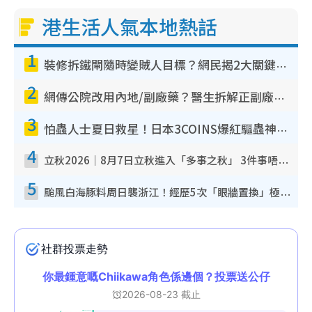
港生活人氣本地熱話
1
裝修拆鐵閘隨時變賊人目標？網民揭2大關鍵用途：裝新式等於白裝？附新舊鐵閘分別
2
網傳公院改用內地/副廠藥？醫生拆解正副廠分別 揭4類人換藥隨時出事
3
怕蟲人士夏日救星！日本3COINS爆紅驅蟲神器$45起 1招「全程免觸碰」輕鬆搞定小強
4
立秋2026｜8月7日立秋進入「多事之秋」 3件事唔做得！專家教6招開運 清枱頭／銀包納氣接好運
5
颱風白海豚料周日襲浙江！經歷5次「眼牆置換」極罕見 成登陸內地最長途颱風