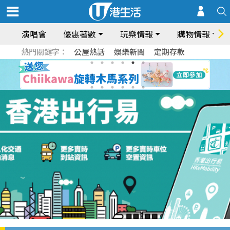
演唱會
優惠著數
玩樂情報
購物情報
熱門關鍵字：
公屋熱話
娛樂新聞
定期存款