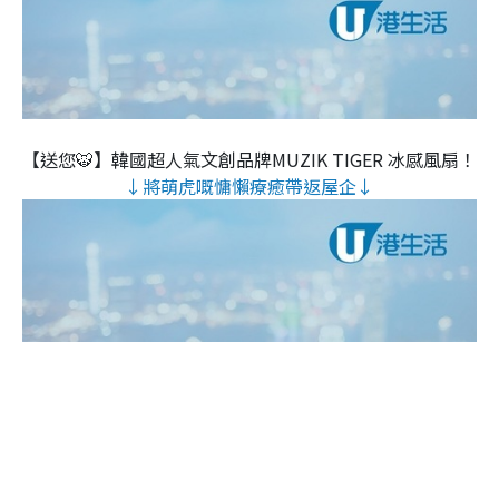
【送您🐯】韓國超人氣文創品牌MUZIK TIGER 冰感風扇！
↓將萌虎嘅慵懶療癒帶返屋企↓