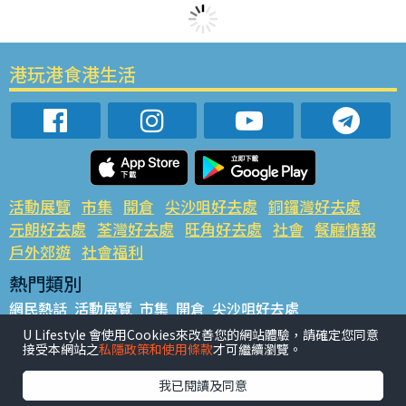
港玩港食港生活
活動展覽
市集
開倉
尖沙咀好去處
銅鑼灣好去處
元朗好去處
荃灣好去處
旺角好去處
社會
餐廳情報
戶外郊遊
社會福利
熱門類別
網民熱話
活動展覽
市集
開倉
尖沙咀好去處
銅鑼灣好去處
元朗好去處
荃灣好去處
旺角好去處
社會
U Lifestyle 會使用Cookies來改善您的網站體驗，請確定您同意
接受本網站之
私隱政策和使用條款
才可繼續瀏覽。
餐廳情報
戶外郊遊
熱門標籤
我已閱讀及同意