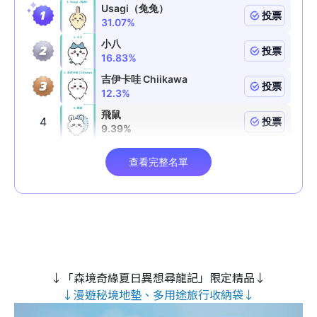
↓「森境奇緣夏日異想尋龍記」限定精品↓
↓漫遊秘境地墊、多用途旅行收納袋↓