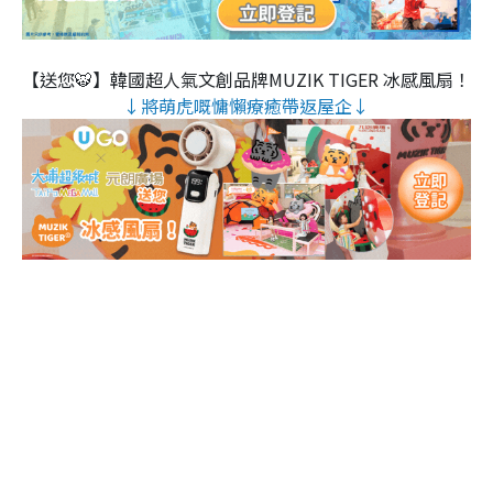
【送您🐯】韓國超人氣文創品牌MUZIK TIGER 冰感風扇！
↓將萌虎嘅慵懶療癒帶返屋企↓