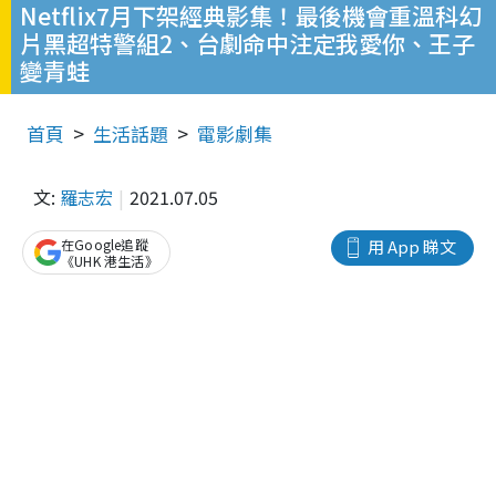
Netflix7月下架經典影集！最後機會重溫科幻
片黑超特警組2、台劇命中注定我愛你、王子
變青蛙
首頁
生活話題
電影劇集
文:
羅志宏
2021.07.05
在Google追蹤
用 App 睇文
《UHK 港生活》