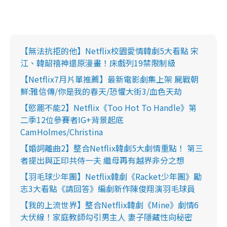
【無法抗拒的他】Netflix校園愛情韓劇5大看點 宋
江、韓韶禧神還原漫畫！床戲列19禁限制級
【Netflix7月片單推薦】最新電影劇集上架 屍戰朝
鮮:雅信傳/你是我的春天/恐懼大街3/血色天劫
【慾罷不能2】Netflix《Too Hot To Handle》第
二季12位參賽者IG+背景起底
CamHolmes/Christina
【婚詞離曲2】整合Netflix韓劇5大劇情重點！ 第三
者提出與正印共侍一夫 繼母再有越界非分之想
【羽毛球少年團】Netflix韓劇《Racket少年團》勵
志3大看點《請回答》編劇新作陳俊翔演羽毛球員
【我的上流世界】整合Netflix韓劇《Mine》劇情6
大伏線！家庭教師勾引男主人 妻子隱藏性向秘密