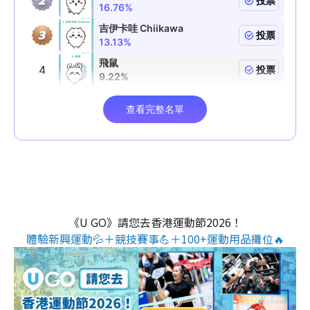
《U GO》請您去香港運動節2026！
體驗新興運動💦＋競技賽事💪＋100+運動用品攤位🔥