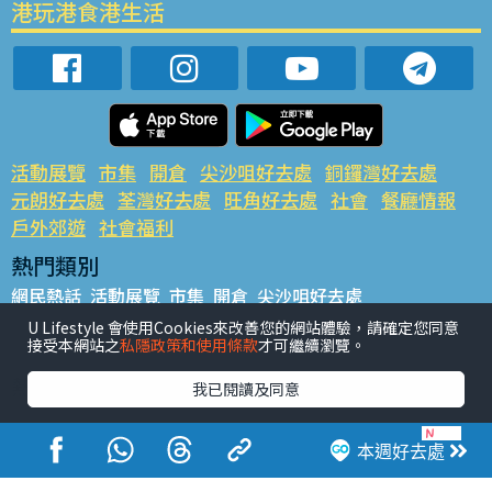
港玩港食港生活
活動展覽
市集
開倉
尖沙咀好去處
銅鑼灣好去處
元朗好去處
荃灣好去處
旺角好去處
社會
餐廳情報
戶外郊遊
社會福利
熱門類別
網民熱話
活動展覽
市集
開倉
尖沙咀好去處
銅鑼灣好去處
元朗好去處
荃灣好去處
旺角好去處
社會
U Lifestyle 會使用Cookies來改善您的網站體驗，請確定您同意
接受本網站之
私隱政策和使用條款
才可繼續瀏覽。
餐廳情報
戶外郊遊
熱門標籤
我已閱讀及同意
#UGO搵好去處
#人氣活動推介
#美食社群熱話
#親子玩樂好去處
#ULifestyle應用程式
#限時搶
本週好去處
#UJetso禮物放送
#ULifestyle商戶中心
#著數
#網絡熱話