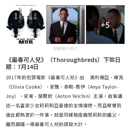
+5
點擊圖片放大
《最毒可人兒》（Thoroughbreds）下架日
期：7月14日
2017年的犯罪電影《最毒可人兒》由
奧利薇亞·庫克
（Olivia Cooke）、安雅·泰勒-喬伊（Anya Taylor-
Joy）、安東·葉爾欽（Anton Yelchin）主演，故事講
述一名富家少女莉莉和亞曼達的友情復燃，而且察覺到
彼此都熱衷於一件事，就是同樣極度痛恨莉莉的繼父，
繼而躊躇一場最毒可人兒的謀殺大計。