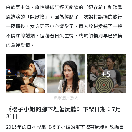
白歆惠主演，劇情講述阮經天飾演的「紀存希」和陳喬
恩飾演的「陳欣怡」，因為經歷了一次誤打誤撞的旅行
一夜情後，女方更不小心懷孕了，兩人於是步進了一段
不情願的婚姻，但隨著日久生情，終於領悟到早已預備
的命運愛情。
+5
點擊圖片放大
《櫻子小姐的腳下埋著屍體》下架日期：7月
31日
2015年的日本影集《櫻子小姐的腳下埋著屍體》改編自