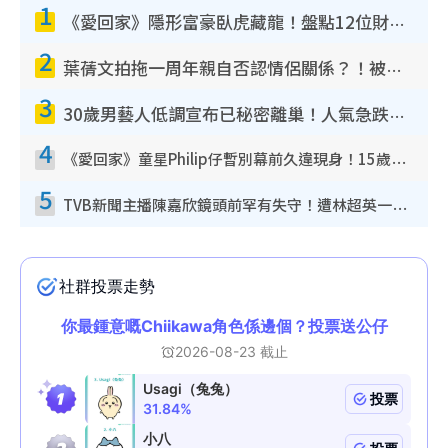
1
《愛回家》隱形富豪臥虎藏龍！盤點12位財氣逼人的有錢藝人：呢位靚女3億身家唔憂做
2
葉蒨文拍拖一周年親自否認情侶關係？！被質疑感情造假竟稱GM「普通同事」
3
30歲男藝人低調宣布已秘密離巢！人氣急跌變失蹤人口︰「這幾年過得並不容易」
4
《愛回家》童星Philip仔暫別幕前久違現身！15歲近況暴風長高蛻變帥氣少男
5
TVB新聞主播陳嘉欣鏡頭前罕有失守！遭林超英一句說話突襲嚇親當場大笑