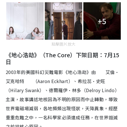
+5
點擊圖片放大
《地心浩劫》（The Core）下架日期：7月15
日
2003年的美國科幻災難電影《地心浩劫》由
艾倫·
艾克哈特
（Aaron Eckhart）、希拉蕊·史旺
（Hilary Swank）、德爾羅伊·林多（Delroy Lindo）
主演，故事講述地核因為不明的原因而中止轉動，導致
世界電磁場減弱，各地頻頻出現怪狀，天降異象。經歷
重重危難之中，一名科學家必須達成任務，在世界毀滅
之前找核心原因。