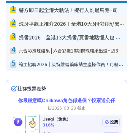
1
警方即日起全港大執法！捉行人亂過馬路+司機不專注駕駛！亂過馬路罰$2000
2
洗牙平靚正推介2026︱全港10大牙科診所/醫院懶人包 夜診至8點/鎮靜潔牙/醫療券適用
3
捐書2026︱全港13大捐書/賣書地點懶人包 二手課本最高$150＋舊書換免費咖啡/戲票
4
六合彩攪珠結果 | 六合彩近10期攪珠結果出爐+ 近30期最旺熱門中獎號碼
5
筍工招聘2026｜萊特維健藥廠請生產操作員！月薪高達$1.7萬 冷氣廠房/五天工作/保證雙糧