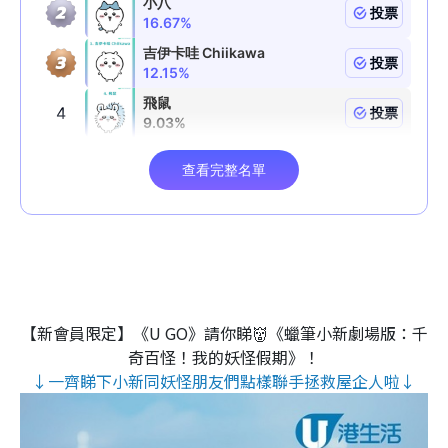
【新會員限定】《U GO》請你睇👹《蠟筆小新劇場版：千
奇百怪！我的妖怪假期》！
↓一齊睇下小新同妖怪朋友們點樣聯手拯救屋企人啦↓