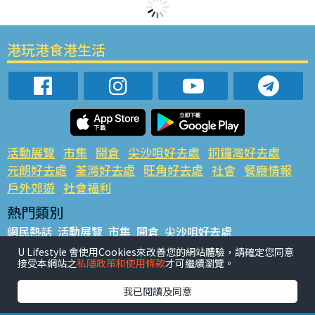
港玩港食港生活
活動展覽
市集
開倉
尖沙咀好去處
銅鑼灣好去處
元朗好去處
荃灣好去處
旺角好去處
社會
餐廳情報
戶外郊遊
社會福利
熱門類別
網民熱話
活動展覽
市集
開倉
尖沙咀好去處
銅鑼灣好去處
元朗好去處
荃灣好去處
旺角好去處
社會
U Lifestyle 會使用Cookies來改善您的網站體驗，請確定您同意
接受本網站之
私隱政策和使用條款
才可繼續瀏覽。
餐廳情報
戶外郊遊
熱門標籤
我已閱讀及同意
#UGO搵好去處
#人氣活動推介
#美食社群熱話