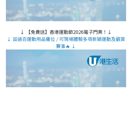
↓ 【免費送】香港運動節2026電子門票！↓
↓ 設過百運動用品攤位 / 可現場體驗多項新穎運動及觀賞
賽事🔥 ↓