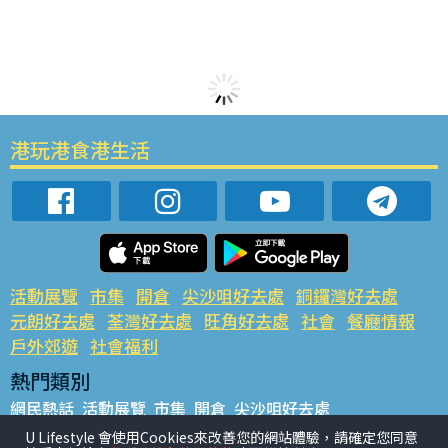
港玩港食港生活
活動展覽
市集
開倉
尖沙咀好去處
銅鑼灣好去處
元朗好去處
荃灣好去處
旺角好去處
社會
餐廳情報
戶外郊遊
社會福利
熱門類別
網民熱話
活動展覽
市集
開倉
尖沙咀好去處
銅鑼灣好去處
元朗好去處
荃灣好去處
旺角好去處
社會
U Lifestyle 會使用Cookies來改善您的網站體驗，請確定您同意