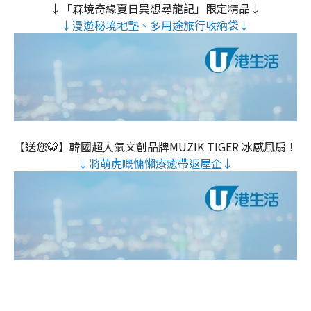
↓「森境奇緣夏日異想尋龍記」限定精品↓
↓漫遊秘境地墊、多用途旅行收納袋↓
【送您🐯】韓國超人氣文創品牌MUZIK TIGER 冰感風扇！
↓將萌虎嘅慵懶療癒帶返屋企↓