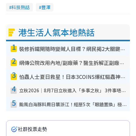
科技熱話
豐澤
港生活人氣本地熱話
1
裝修拆鐵閘隨時變賊人目標？網民揭2大關鍵用途：裝新式等於白裝？附新舊鐵閘分別
2
網傳公院改用內地/副廠藥？醫生拆解正副廠分別 揭4類人換藥隨時出事
3
怕蟲人士夏日救星！日本3COINS爆紅驅蟲神器$45起 1招「全程免觸碰」輕鬆搞定小強
4
立秋2026｜8月7日立秋進入「多事之秋」 3件事唔做得！專家教6招開運 清枱頭／銀包納氣接好運
5
颱風白海豚料周日襲浙江！經歷5次「眼牆置換」極罕見 成登陸內地最長途颱風