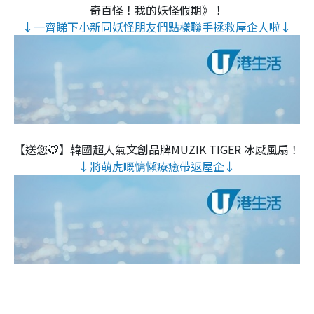
奇百怪！我的妖怪假期》！
↓一齊睇下小新同妖怪朋友們點樣聯手拯救屋企人啦↓
【送您🐯】韓國超人氣文創品牌MUZIK TIGER 冰感風扇！
↓將萌虎嘅慵懶療癒帶返屋企↓