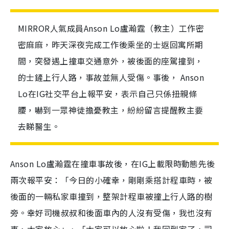
MIRROR人氣成員Anson Lo盧瀚霆（教主）工作密
密麻麻，昨天深夜完成工作後乘坐的士返回寓所期
間，突發遇上撞車交通意外，被後面的座駕撞到，
的士鏟上行人路，事故並無人受傷。事後， Anson
Lo在IG社交平台上報平安，表示自己只係扭親條
腰，嚇到一眾神徒擔憂教主，紛紛留言提醒教主要
去睇醫生。
Anson Lo盧瀚霆在撞車事故後，在IG上載限時動態先後
兩次報平安：「今日的小確幸，剛剛乘搭計程車時，被
後面的一輛私家車撞到，整架計程車被撞上行人路的樹
旁。幸好司機叔叔和後面車內的人沒有受傷，我也沒有