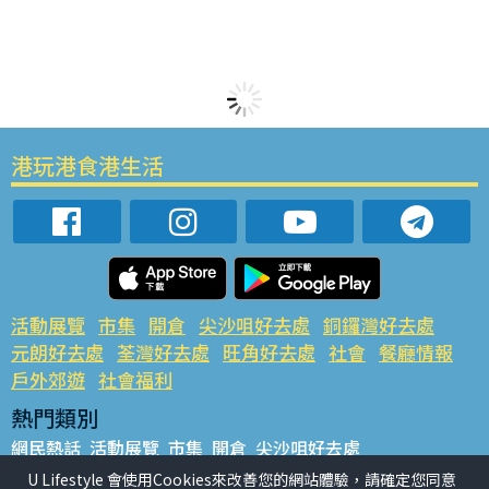
港玩港食港生活
活動展覽
市集
開倉
尖沙咀好去處
銅鑼灣好去處
元朗好去處
荃灣好去處
旺角好去處
社會
餐廳情報
戶外郊遊
社會福利
熱門類別
網民熱話
活動展覽
市集
開倉
尖沙咀好去處
銅鑼灣好去處
元朗好去處
荃灣好去處
旺角好去處
社會
U Lifestyle 會使用Cookies來改善您的網站體驗，請確定您同意