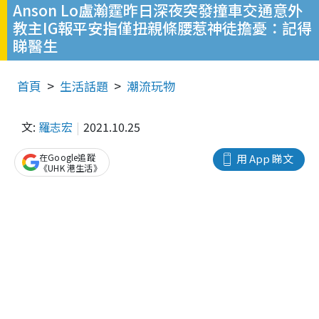
Anson Lo盧瀚霆昨日深夜突發撞車交通意外
教主IG報平安指僅扭親條腰惹神徒擔憂：記得
睇醫生
首頁
生活話題
潮流玩物
文:
羅志宏
2021.10.25
在Google追蹤
用 App 睇文
《UHK 港生活》