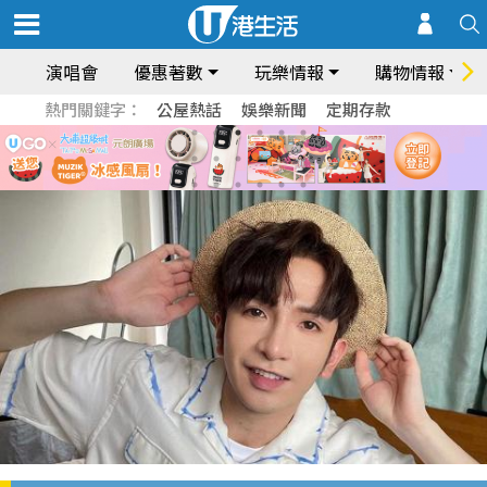
演唱會
優惠著數
玩樂情報
購物情報
熱門關鍵字：
公屋熱話
娛樂新聞
定期存款