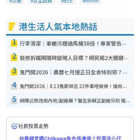
交通
女生話題
的士
Mirror
港生活人氣本地熱話
1
行李清潔｜車轆污糟過馬桶58倍！專家警告忌用酒精抹 教1招免污手除菌
2
裝修拆鐵閘隨時變賊人目標？網民揭2大關鍵用途：裝新式等於白裝？附新舊鐵閘分別
3
鬼門開2026｜農曆七月撞正日全食特別邪？專家警告切忌做一事！揭4大禁忌+2招保平安
4
鬼門開2026｜8.13鬼節禁忌 22件事唔做得！燒肉、刺身要少食？半夜勿吹口哨/打呢個電話
5
網傳公院改用內地/副廠藥？醫生拆解正副廠分別 揭4類人換藥隨時出事