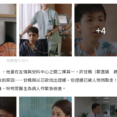
+4
點擊圖片放大
），他要在友情與兒科中心之間二擇其一。許甘楓（鄭嘉穎 
敗的原因……甘楓與以芯欲找出證據，但證據已被人悄悄取走
機，吩咐眾醫生為病人作緊急檢查。