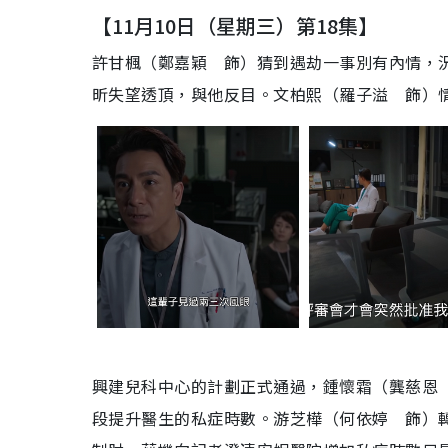
【11月10日（星期三）第18集】
許甘楓（鄭嘉穎 飾）猜到遇劫一事別有內情，
昕失望透頂，與他反目。文柏熙（羅子溢 飾）
興建兒科中心的計劃正式通過，鍾懷霜（龔慈恩
段提升醫生的私症時數。游芝樺（何依婷 飾）