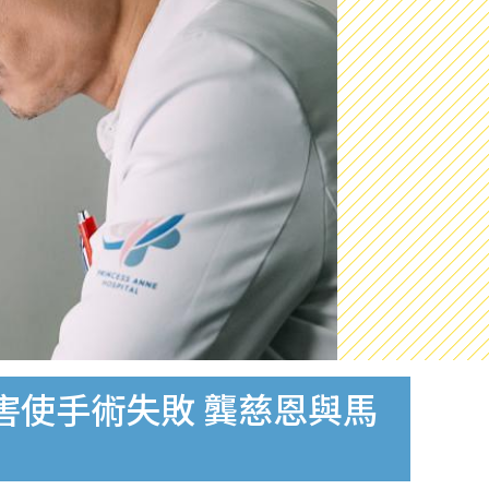
害使手術失敗 龔慈恩與馬