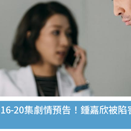
16-20集劇情預告！鍾嘉欣被陷