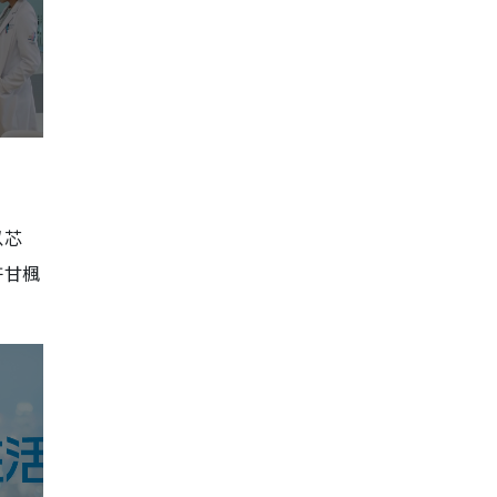
以芯
許甘楓