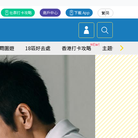
社群打卡攻略
商戶中心
下載 App
繁
简
周圍遊
18區好去處
香港打卡攻略
主題特集