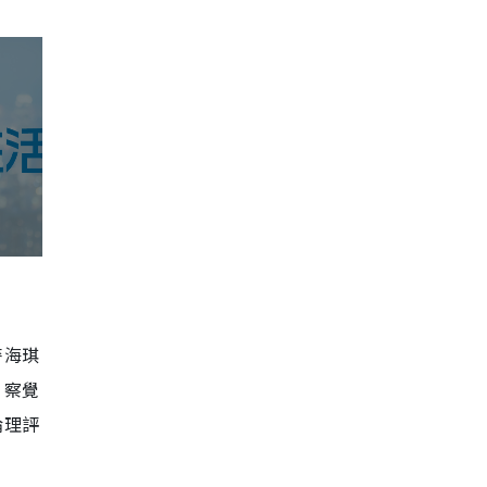
麥海琪
）察覺
倫理評