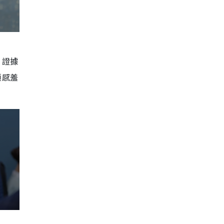
，證據
頓感羞