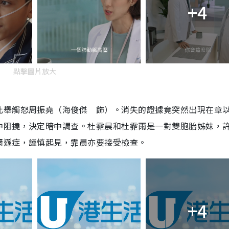
+4
點擊圖片放大
此舉觸怒周振堯（海俊傑 飾）。消失的證據竟突然出現在章
中阻撓，決定暗中調查。杜霏晨和杜霏雨是一對雙胞胎姊妹，
爾遜症，謹慎起見，霏晨亦要接受檢查。
+4