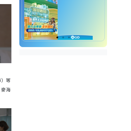
飾）等
！麥海