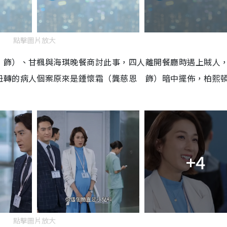
點擊圖片放大
 飾）、甘楓與海琪晚餐商討此事，四人離開餐廳時遇上賊人
扭轉的病人個案原來是鍾懷霜（龔慈恩 飾）暗中擺佈，柏熙
+4
點擊圖片放大