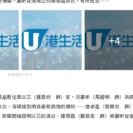
是傳聞。叢昕見海琪公然與懷霜對抗，有所反思……
+4
點擊圖片放大
葆晶暫住章以芯（鍾嘉欣 飾）家。況叢昕（馬國明 飾）為
表白，海琪接到炳良最新病情的通知……連卓盈（張寶兒 飾
。新聞間接證明以芯的清白，鍾懷霜（龔慈恩 飾）將叢昕從