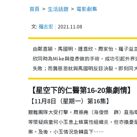
首頁
生活話題
電影劇集
文:
羅志宏
2021.11.08
由鄭嘉穎、馬國明、鍾嘉欣、周家怡、羅子溢主
欣同時為Mike與俊彥做的手術，成功引起外界
失敗；而龔慈恩就與馬國明反目決裂。即刻同大
【星空下的仁醫第16-20集劇情】
【11月8日（星期一）第16集】
艱難團隊大受打擊，周振堯（海俊傑 飾）直指
等懷疑病童何小玉患上蜂窩性組織炎，但亦擔憂
案。及後，小玉情況急轉直下……