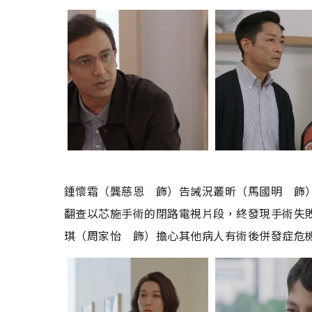
鍾懷霜（龔慈恩 飾）告誡況叢昕（馬國明 飾
翻查以芯施手術的閉路電視片段，終發現手術失
琪（周家怡 飾）擔心其他病人有術後併發症危