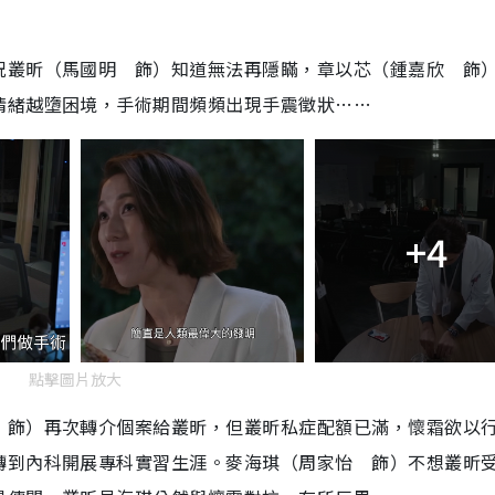
況叢昕（馬國明 飾）知道無法再隱瞞，章以芯（鍾嘉欣 飾
情緒越墮困境，手術期間頻頻出現手震徵狀……
+4
點擊圖片放大
 飾）再次轉介個案給叢昕，但叢昕私症配額已滿，懷霜欲以
轉到內科開展專科實習生涯。麥海琪（周家怡 飾）不想叢昕