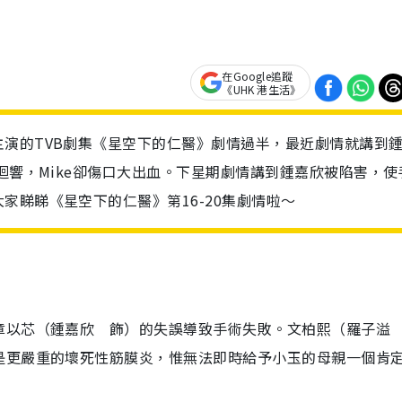
在Google追蹤
《UHK 港生活》
演的TVB劇集《星空下的仁醫》劇情過半，最近劇情就講到
迴響，Mike卻傷口大出血。下星期劇情講到鍾嘉欣被陷害，使
家睇睇《星空下的仁醫》第16-20集劇情啦～
章以芯（鍾嘉欣 飾）的失誤導致手術失敗。文柏熙（羅子溢
是更嚴重的壞死性筋膜炎，惟無法即時給予小玉的母親一個肯