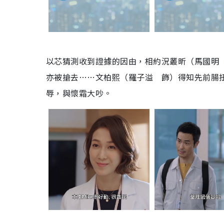
以芯猜測收到證據的因由，相約況叢昕（馬國明
亦被搶去……文柏熙（羅子溢 飾）得知先前腸
辱，與懷霜大吵。