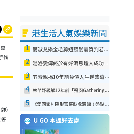
港生活人氣娛樂新聞
1
鍾嘉
簡淑兒染金毛剪短頭髮氣質判若兩人！嚇壞老公麥大力都認唔出：「你做咩事？」
手術
2
湯洛雯傳終於有好消息造人成功！兩大細節曝孕味極濃惹猜測：大肚婆先會咁！
3
五索親揭10年前負債人生逆襲奇蹟！全靠去一地方轉運後即遇上馬先生
4
林芊妤親解12年前「殘廁Gathering」真相！高層解約一句話重創尊嚴至今拒返TVB
5
《愛回家》隱形富豪臥虎藏龍！盤點12位財氣逼人的有錢藝人：呢位靚女3億身家唔憂做
 飾）
定答
U GO 本週好去處