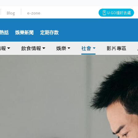
Blog
e-zone
U GO搵好去處
熱話
娛樂新聞
定期存款
情報
飲食情報
娛樂
社會
影片專區