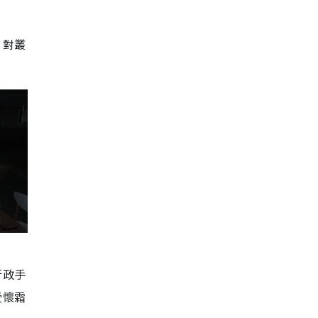
）對叢
行政手
受懷霜