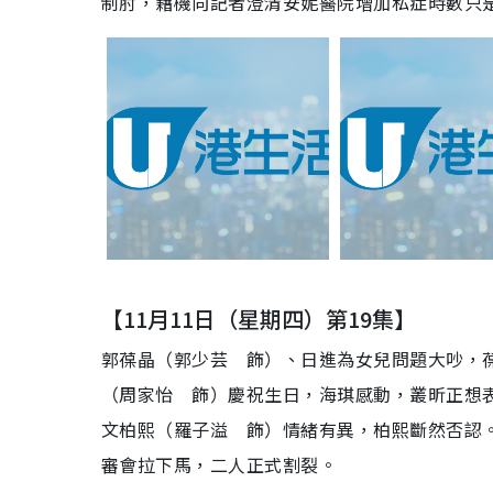
制肘，藉機向記者澄清安妮醫院增加私症時數只
【11月11日（星期四）第19集】
郭葆晶（郭少芸 飾）、日進為女兒問題大吵，
（周家怡 飾）慶祝生日，海琪感動，叢昕正想
文柏熙（羅子溢 飾）情緒有異，柏熙斷然否認
審會拉下馬，二人正式割裂。