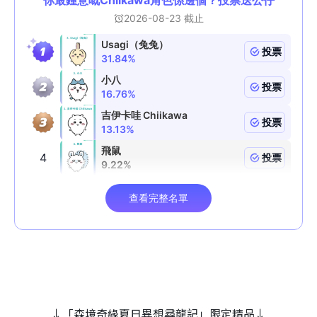
↓「森境奇緣夏日異想尋龍記」限定精品↓