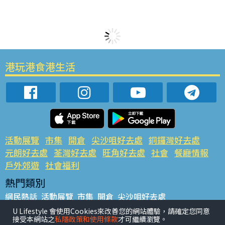
港玩港食港生活
活動展覽
市集
開倉
尖沙咀好去處
銅鑼灣好去處
元朗好去處
荃灣好去處
旺角好去處
社會
餐廳情報
戶外郊遊
社會福利
熱門類別
網民熱話
活動展覽
市集
開倉
尖沙咀好去處
銅鑼灣好去處
元朗好去處
荃灣好去處
旺角好去處
社會
U Lifestyle 會使用Cookies來改善您的網站體驗，請確定您同意
接受本網站之
私隱政策和使用條款
才可繼續瀏覽。
餐廳情報
戶外郊遊