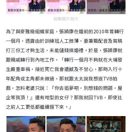
點擊圖片放大
為了與麥雅緻組織家庭，張頴康在婚前的2010年曾轉行
一個月，透露由於訓練班人工微薄，要兼職配音及寫稿
打三份工才夠生活，未能儲錢搞婚禮。於是，張頴康就
跟親戚轉行到內地工作，「轉行一個月不夠就在大埔發
生嚴重車禍，接近死亡我會遺撼及不甘心，那時入行十
年配角或主角都未做過，那就跟太太說我想返TVB拍
戲，怎料老婆只說：『你去追夢吧，別想錢的問題，屋
企等我頂！』邊有咁型的女仔？那我就回TVB，即使比
之前人工更低都繼續捱下來。」