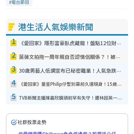
電台節目
港生活人氣娛樂新聞
1
《愛回家》隱形富豪臥虎藏龍！盤點12位財氣逼人的有錢藝人：呢位靚女3億身家唔憂做
2
葉蒨文拍拖一周年親自否認情侶關係？！被質疑感情造假竟稱GM「普通同事」
3
30歲男藝人低調宣布已秘密離巢！人氣急跌變失蹤人口︰「這幾年過得並不容易」
4
《愛回家》童星Philip仔暫別幕前久違現身！15歲近況暴風長高蛻變帥氣少男
5
TVB新聞主播陳嘉欣鏡頭前罕有失守！遭林超英一句說話突襲嚇親當場大笑