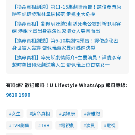
【換命真相劇透】第11-15集劇情預告！譚俊彥憑原
時空記憶發現林韋辰秘密 走進重大危機
【換命真相】劉佩玥連續3劇剋死老公被封新御用寡
婦 港姐季軍出身靠演性感壞女人突圍而出
【換命真相劇透】第6-10集劇情預告！譚俊彥秘密
身世被人識穿 鄧佩儀蔣家旻好姊妹決裂
【換命真相】率先睇劇情簡介+主要演員！譚俊彥穿
越時空扭轉悲劇逆襲人生 鄧佩儀上位首當女一
有料爆? 歡迎報料！U Lifestyle WhatsApp 報料專線:
9610 1996
女生
換命真相
張頴康
麥雅緻
TVB劇集
TVB
電視劇
演員
電視