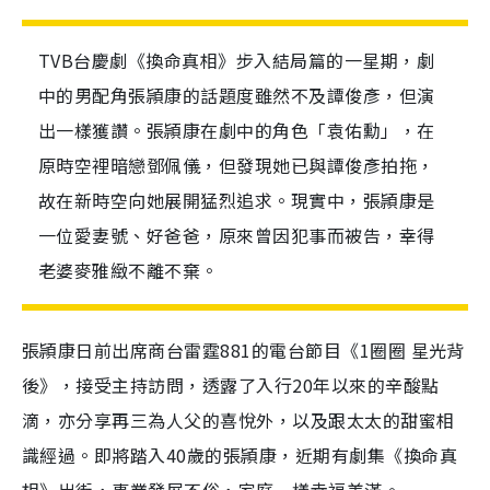
TVB台慶劇《換命真相》步入結局篇的一星期，劇
中的男配角張頴康的話題度雖然不及譚俊彥，但演
出一樣獲讚。張頴康在劇中的角色「袁佑勳」，在
原時空裡暗戀鄧佩儀，但發現她已與譚俊彥拍拖，
故在新時空向她展開猛烈追求。現實中，張頴康是
一位愛妻號、好爸爸，原來曾因犯事而被告，幸得
老婆麥雅緻不離不棄。
張頴康日前出席商台雷霆881的電台節目《1圈圈 星光背
後》，接受主持訪問，透露了入行20年以來的辛酸點
滴，亦分享再三為人父的喜悅外，以及跟太太的甜蜜相
識經過。即將踏入40歲的張頴康，近期有劇集《換命真