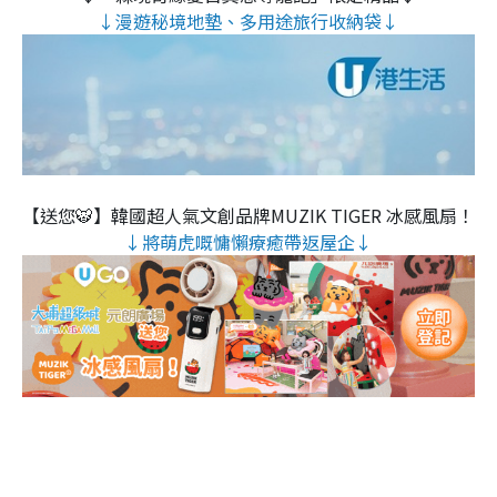
↓漫遊秘境地墊、多用途旅行收納袋↓
【送您🐯】韓國超人氣文創品牌MUZIK TIGER 冰感風扇！
↓將萌虎嘅慵懶療癒帶返屋企↓