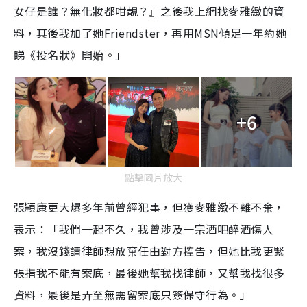
女仔是誰？無化妝都咁靚？』之後我上網找麥雅緻的資
料，其後我加了她Friendster，再用MSN傾足一年約她
睇《投名狀》開始。」
+6
點擊圖片放大
張頴康更大爆多年前曾經犯事，但獲麥雅緻不離不棄，
表示：「我們一起不久，我曾涉及一宗酒吧醉酒傷人
案，我沒錢請律師想放棄任由對方控告，但她比我更緊
張指我不能有案底，最後她幫我找律師，又幫我找很多
資料，最後是弄至無需留案底只簽保守行為。」