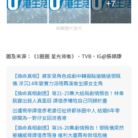
+7
點擊圖片放大
圖及來源：《1圈圈 星光背後》、TVB、IG@張頴康
【換命真相】蔣家旻角色成劇中轉捩點搶鏡過鄧佩
儀 浮沉14年變實力派唔再演後生版女主角
【換命真相劇透】第21-25集大結局劇情預告！林韋
辰露出殺人真面目 譚俊彥犧牲自己同歸於盡
出爐視帝譚俊彥老婆任祉妍都係圈中人 結婚6年零
緋聞為一對仔女回流香港
【換命真相劇透】第16-20集劇情預告！鄧佩儀突然
被擄威脅譚俊彥現身 維利大廈再有倒塌危機