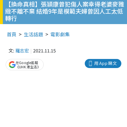
【換命真相】張頴康曾犯​​傷人案幸得老婆麥雅
緻不離不棄 結婚9年是模範夫婦曾因人工太低
轉行
首頁
生活話題
電影劇集
文:
羅志宏
2021.11.15
在Google追蹤
用 App 睇文
《UHK 港生活》