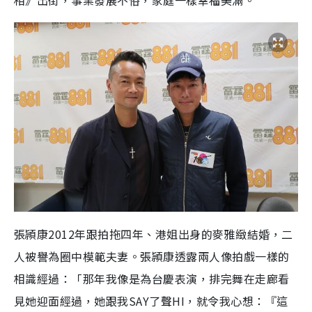
相》出街，事業發展不俗，家庭一樣幸福美滿。
張頴康2012年跟拍拖四年、港姐出身的麥雅緻結婚，二
人被譽為圈中模範夫妻。張頴康透露兩人像拍戲一樣的
相識經過：「那年我像是為台慶表演，排完舞在走廊看
見她迎面經過，她跟我SAY了聲HI，就令我心想：『這