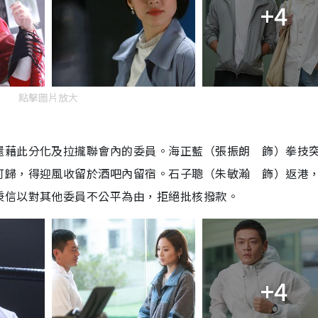
+4
點擊圖片放大
還藉此分化及拉攏聯會內的委員。海正藍（張振朗 飾）拳技
可歸，得迎風收留於酒吧內留宿。石子聰（朱敏瀚 飾）返港
秉信以對其他委員不公平為由，拒絕批核撥款。
+4