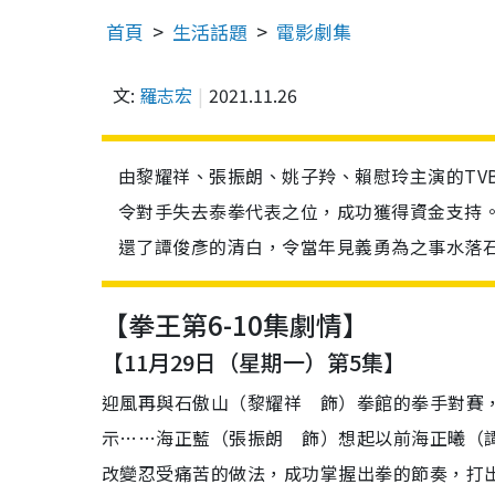
首頁
生活話題
電影劇集
文:
羅志宏
2021.11.26
由黎耀祥、張振朗、姚子羚、賴慰玲主演的TV
令對手失去泰拳代表之位，成功獲得資金支持
還了譚俊彥的清白，令當年見義勇為之事水落石
【拳王第6-10集劇情】
【11月29日（星期一）第5集】
迎風再與石傲山（黎耀祥 飾）拳館的拳手對賽
示……海正藍（張振朗 飾）想起以前海正曦（
改變忍受痛苦的做法，成功掌握出拳的節奏，打