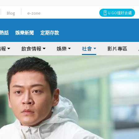
Blog
e-zone
U GO搵好去處
熱話
娛樂新聞
定期存款
情報
飲食情報
娛樂
社會
影片專區