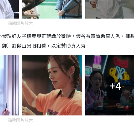
點擊圖片放大
外發現好友子聰竟與正藍識於微時。懷谷有意贊助真人秀，卻
 飾）對傲山另眼相看，決定贊助真人秀。
+4
點擊圖片放大