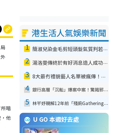
港生活人氣娛樂新聞
1
設局
簡淑兒染金毛剪短頭髮氣質判若兩人！嚇壞老公麥大力都認唔出：「你做咩事？」
意外
2
湯洛雯傳終於有好消息造人成功！兩大細節曝孕味極濃惹猜測：大肚婆先會咁！
3
8大最冇禮貌藝人名單被瘋傳！網民揭發明星真面目 一致數臭呢位係無品天花板？
4
銀行高層「沉船」爆案中案！驚揭邪教洗腦操控賣淫被吞600萬 幕後黑手講多錯多
5
林芊妤親解12年前「殘廁Gathering」真相！高層解約一句話重創尊嚴至今拒返TVB
有所暗
破，他
U GO 本週好去處