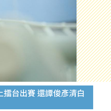
上擂台出賽 還譚俊彥清白