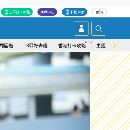
社群打卡攻略
商戶中心
下載 App
繁
简
周圍遊
18區好去處
香港打卡攻略
主題特集