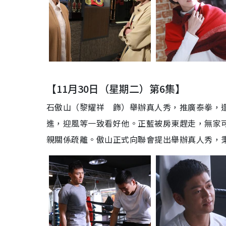
【11月30日（星期二）第6集】
石傲山（黎耀祥 飾）舉辦真人秀，推廣泰拳，
進，迎風等一致看好他。正藍被房東趕走，無家
親關係疏離。傲山正式向聯會提出舉辦真人秀，