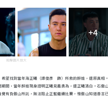
+4
點擊圖片放大
，希望找到當年海正曦（譚俊彥 飾）所救的醉娃，還原真相
問期間，當年醉娃現身證明正曦見義勇為，還正曦清白。石傲
自覺有負傲山所託，無法阻止正藍繼續比賽，惟傲山知道善言