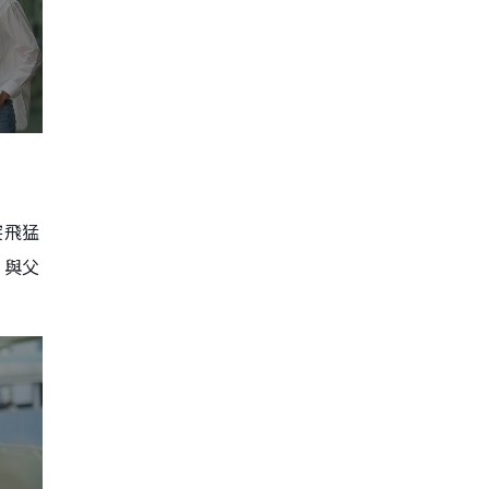
突飛猛
，與父