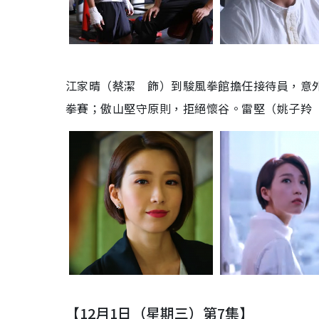
江家晴（蔡潔 飾）到駿風拳館擔任接待員，意
拳賽；傲山堅守原則，拒絕懷谷。雷堅（姚子羚
【12月1日（星期三）第7集】