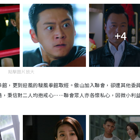
+4
點擊圖片放大
拳館，更到迎風的駿風拳館取經。傲山加入聯會，卻遭其他委
過，秉信對二人均抱戒心……聯會眾人亦各懷私心，因微小利