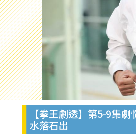
【拳王劇透】第5-9集
水落石出