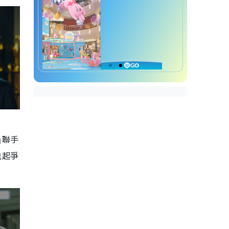
員聯手
益起爭