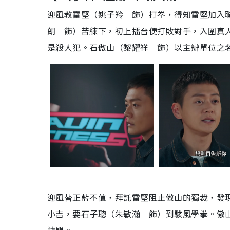
迎風教雷堅（姚子羚 飾）打拳，得知雷堅加入
朗 飾）苦練下，初上擂台便打敗對手，入圍真
是殺人犯。石傲山（黎耀祥 飾）以主辦單位之
迎風替正藍不值，拜託雷堅阻止傲山的獨裁，發
小吉，要石子聰（朱敏瀚 飾）到駿風學拳。傲