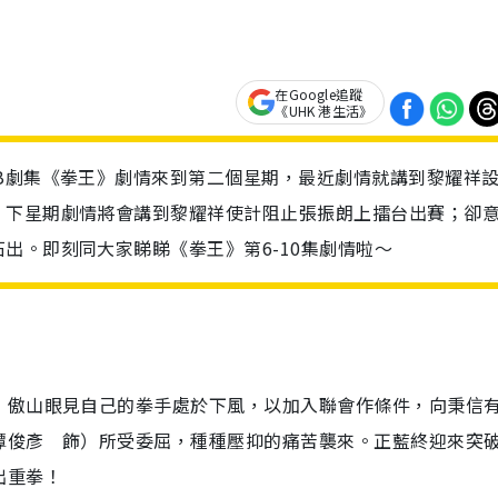
在Google追蹤
《UHK 港生活》
B劇集《拳王》劇情來到第二個星期，最近劇情就講到黎耀祥
。下星期劇情將會講到黎耀祥使計阻止張振朗上擂台出賽；卻
出。即刻同大家睇睇《拳王》第6-10集劇情啦～
，傲山眼見自己的拳手處於下風，以加入聯會作條件，向秉信
譚俊彥 飾）所受委屈，種種壓抑的痛苦襲來。正藍終迎來突
出重拳！