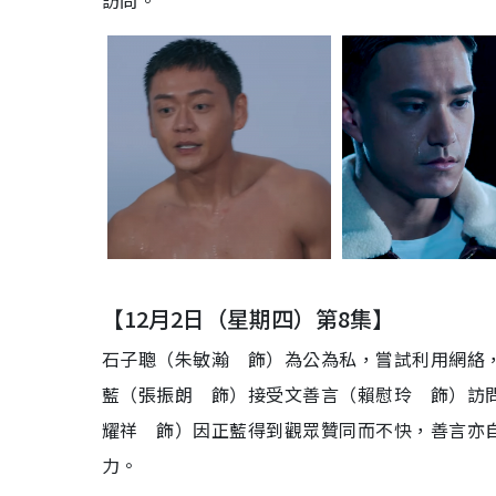
訪問。
【12月2日（星期四）第8集】
石子聰（朱敏瀚 飾）為公為私，嘗試利用網絡
藍（張振朗 飾）接受文善言（賴慰玲 飾）訪
耀祥 飾）因正藍得到觀眾贊同而不快，善言亦
力。