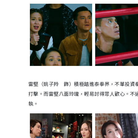
雷堅（姚子羚 飾）積極踏進泰拳界，不單投資
打擊。而雷堅八面玲瓏，輕易討得眾人歡心。不
執。