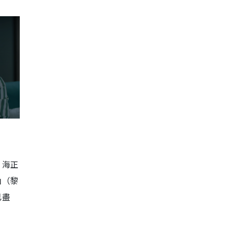
。海正
山（黎
已盡