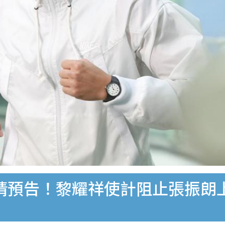
劇情預告！黎耀祥使計阻止張振朗