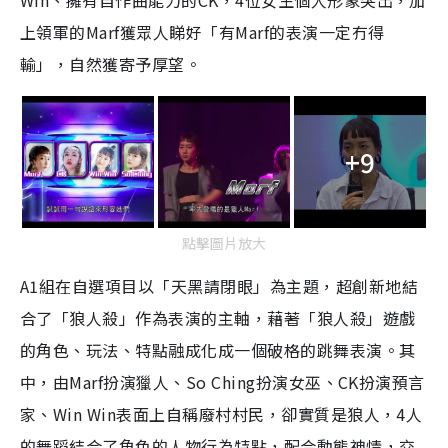
Win、擁有自作曲能力的CK，4位女生個人形象突出，加
上領軍的Marf獲眾人睇好「有Marf的表演一定冇得
輸」，自然獲寄予厚望。
+9
點擊圖片放大
A1組在自選項目以「天黑請閉眼」為主題，超創新地結
合了「狼人殺」作為表演的主軸，藉著「狼人殺」遊戲
的角色、玩法、特點融成化成一個破格的跳舞表演。其
中，由Marf扮演獵人、So Ching扮演女巫、CK扮演預言
家、Win Win表面上自稱廢村村民，卻實質是狼人，4人
的舞蹈結合了角色的人物行為特點，配合動態神情，交