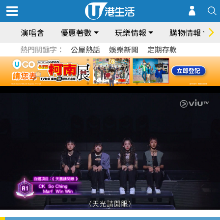
演唱會
優惠著數
玩樂情報
購物情報
熱門關鍵字：
公屋熱話
娛樂新聞
定期存款