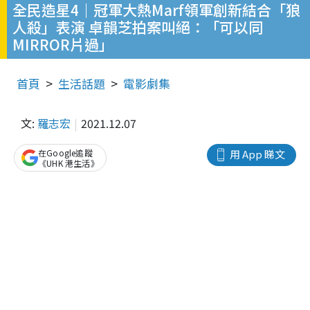
全民造星4｜冠軍大熱Marf領軍創新結合「狼
人殺」表演 卓韻芝拍案叫絕：「可以同
MIRROR片過」
首頁
生活話題
電影劇集
文:
羅志宏
2021.12.07
在Google追蹤
用 App 睇文
《UHK 港生活》