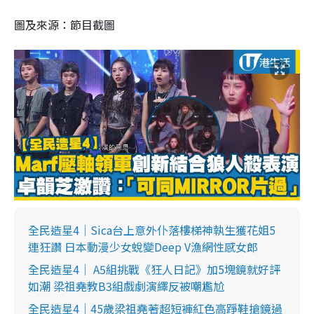
圖及來源：節目截圖
全民造星4｜Sica台上意外仆落樓梯神執生獲花姐5
連狂讚 日本動漫少女蛻變Deep V漁網性感女郎
全民造星4｜ A5組挑戰《狂人日記》加5塊鏡就好評
如潮 梁祖堯教B3組戲劇演繹反被嘲尷尬
全民造星4｜45歲梁祖堯著超短褲紅色高踭鞋搶鏡過