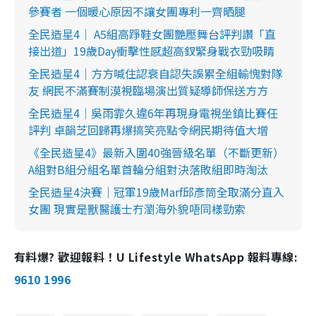
參賽者 一個暖心原因不讓女團專利一齊晒腿
全民造星4｜ A5組高踭鞋女團艷壓舞台評判讚「直
接出道」19歲Day衝擊性感超高釵緊身戰衣勁吸睛
全民造星4｜方方喊住認衰自認失誤累全組輸愧對隊
友 網民不滿賽制漠視臨場演出質疑導師保送方方
全民造星4｜吳雨霏久違6年再現身電視坐鎮比賽任
評判 卓韻芝回歸再爆搞笑亮點令網民期待值大增
《全民造星4》最新入圍40強晉級名單（不斷更新）
A組對B組分組名單首輪分組對決落敗組即時淘汰
全民造星4決賽｜冠軍19歲Marf邱彥筒全取滿分直入
女團 現實是獸醫護士冇瀏海外貌唔同樣勁索
有料爆? 歡迎報料！U Lifestyle WhatsApp 報料專線:
9610 1996