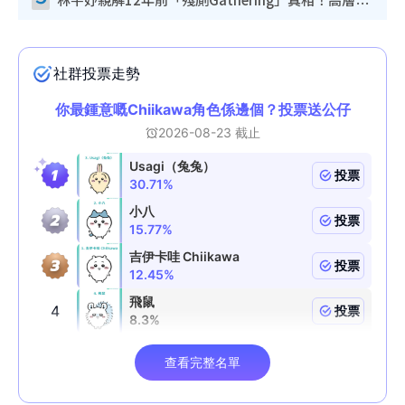
林芊妤親解12年前「殘廁Gathering」真相！高層解約一句話重創尊嚴至今拒返TVB