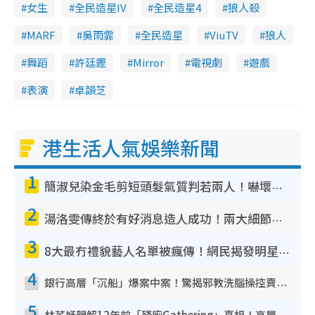
女生
全民造星IV
全民造星4
狼人殺
MARF
吳雨霏
全民造星
ViuTV
狼人
舞蹈
許廷鏗
Mirror
電視劇
遊戲
表演
卓韻芝
港生活人氣娛樂新聞
1
簡淑兒染金毛剪短頭髮氣質判若兩人！嚇壞老公麥大力都認唔出：「你做咩事？」
2
湯洛雯傳終於有好消息造人成功！兩大細節曝孕味極濃惹猜測：大肚婆先會咁！
3
8大最冇禮貌藝人名單被瘋傳！網民揭發明星真面目 一致數臭呢位係無品天花板？
4
銀行高層「沉船」爆案中案！驚揭邪教洗腦操控賣淫被吞600萬 幕後黑手講多錯多
5