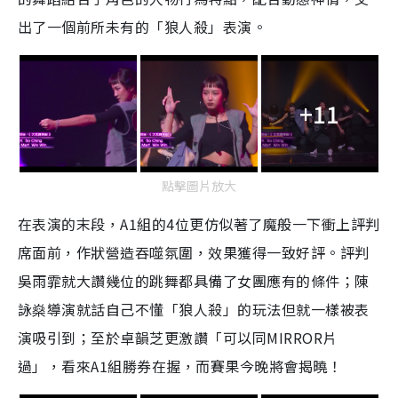
出了一個前所未有的「狼人殺」表演。
+11
點擊圖片放大
在表演的末段，A1組的4位更仿似著了魔般一下衝上評判
席面前，作狀營造吞噬氛圍，效果獲得一致好評。評判
吳雨霏就大讚幾位的跳舞都具備了女團應有的條件；陳
詠燊導演就話自己不懂「狼人殺」的玩法但就一樣被表
演吸引到；至於卓韻芝更激讚「可以同MIRROR片
過」，看來A1組勝券在握，而賽果今晚將會揭曉！