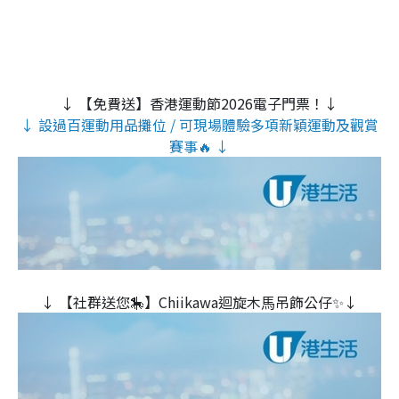
↓ 【免費送】香港運動節2026電子門票！↓
↓ 設過百運動用品攤位 / 可現場體驗多項新穎運動及觀賞
賽事🔥 ↓
↓ 【社群送您🎠】Chiikawa迴旋木⾺吊飾公仔✨↓