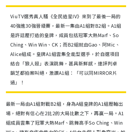
ViuTV選秀真人騷《全民造星IV》來到了最後一局的
40強進30強晉級賽，最新一集由A1組對B2組。A1組
是許廷鏗打造的皇牌，成員包括冠軍大熱Marf、So
Ching、Win Win、CK；而B2組就由Gao、阿Mic、
Alice組成。皇牌A1組雲集全能型選手，於自選項目
結合「狼人殺」表演跳舞，甚具新鮮感，連評判卓
韻芝都拍案叫絕，激讚A1組：「可以同MIRROR片
過」！
最新一局由A1組對戰B2組，身為A組皇牌的A1組壓軸出
場，絕對有信心在2比2的大局比數之下，再贏一局。A1
組成員雲集了冠軍大熱Marf、跳舞高手So Ching、Win