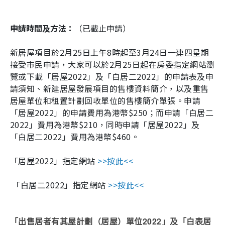
申請時間及方法：
（已截止申請）
新居屋項目於
2
月
25
日上午
8
時起至
3
月
24
日一連四星期
接受市民申請，大家可以於
2
月
25
日起在房委指定網站瀏
覽或下載「居屋2022」及「白居二2022」的申請表及申
請須知、新建居屋發展項目的售樓資料簡介，以及重售
居屋單位和租置計劃回收單位的售樓簡介單張。申請
「居屋
2022
」的申請費用為港幣$250；而申請「白居二
2022
」費用為港幣
$210
，同時申請「居屋
2022
」及
「白居二
2022
」費用為港幣
$460
。
「居屋2022」指定網站
>>按此<<
「白居二2022」指定網站
>>按此<<
2022
「出售居者有其屋計劃（居屋）單位
」及「白表居