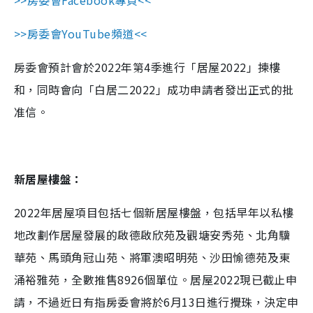
>>房委會YouTube頻道
<<
房委會預計會於2022年第4季進行「居屋2022」揀樓
和，同時會向「白居二2022」成功申請者發出正式的批
准信。
新居屋樓盤：
2
022
年居屋項目包括七個新居屋樓盤，包括早年以私樓
地改劃作居屋發展的啟德啟欣苑及觀塘安秀苑、北角驥
華苑、馬頭角冠山苑、將軍澳昭明苑、沙田愉德苑及東
涌裕雅苑，全數推售
8926
個單位。居屋2022現已截止申
請，不過近日有指房委會將於6月13日進行攪珠，決定申