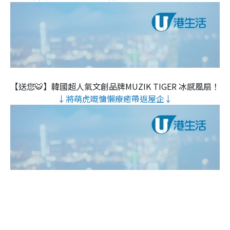
【送您🐯】韓國超人氣文創品牌MUZIK TIGER 冰感風扇！
↓將萌虎嘅慵懶療癒帶返屋企↓