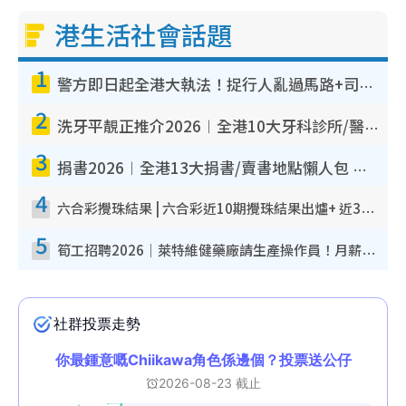
港生活社會話題
1
警方即日起全港大執法！捉行人亂過馬路+司機不專注駕駛！亂過馬路罰$2000
2
洗牙平靚正推介2026︱全港10大牙科診所/醫院懶人包 夜診至8點/鎮靜潔牙/醫療券適用
3
捐書2026︱全港13大捐書/賣書地點懶人包 二手課本最高$150＋舊書換免費咖啡/戲票
4
六合彩攪珠結果 | 六合彩近10期攪珠結果出爐+ 近30期最旺熱門中獎號碼
5
筍工招聘2026｜萊特維健藥廠請生產操作員！月薪高達$1.7萬 冷氣廠房/五天工作/保證雙糧