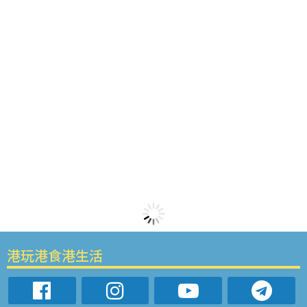
港玩港食港生活