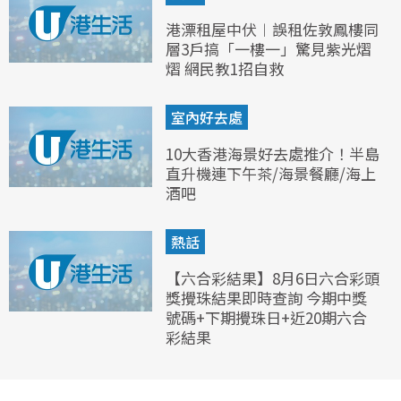
港漂租屋中伏︱誤租佐敦鳳樓同
層3戶搞「一樓一」驚見紫光熠
熠 網民教1招自救
室內好去處
10大香港海景好去處推介！半島
直升機連下午茶/海景餐廳/海上
酒吧
熱話
【六合彩結果】8月6日六合彩頭
獎攪珠結果即時查詢 今期中獎
號碼+下期攪珠日+近20期六合
彩結果