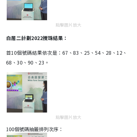
點擊圖片放大
白居二計劃2022攪珠結果：
首
10
個號碼結果依次是：
67
、
83
、
25
、
54
、
28
、
12
、
68
、
30
、
90
、
23
。
點擊圖片放大
100個號碼抽籤排列次序：