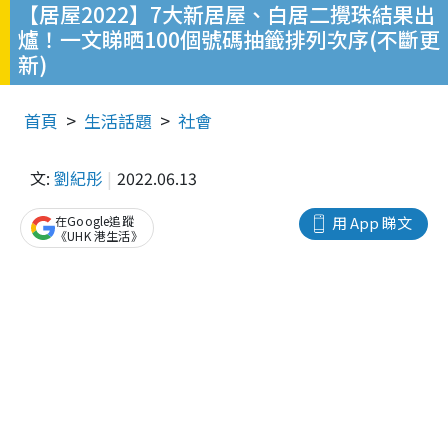
【居屋2022】7大新居屋、白居二攪珠結果出
爐！一文睇晒100個號碼抽籤排列次序(不斷更
新)
首頁
生活話題
社會
文:
劉紀彤
2022.06.13
在Google追蹤
用 App 睇文
《UHK 港生活》