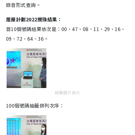
錄音形式查詢。
居屋計劃2022攪珠結果：
首
10
個號碼結果依次是：
00
、
47
、
08
、
11
、
29
、
16
、
09
、
72
、
64
、
36
。
點擊圖片放大
100個號碼抽籤排列次序：