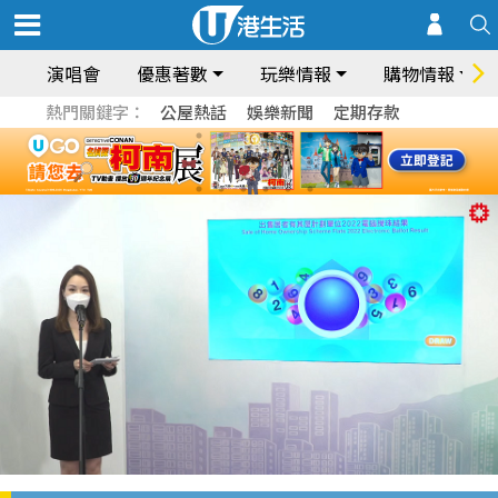
演唱會
優惠著數
玩樂情報
購物情報
熱門關鍵字：
公屋熱話
娛樂新聞
定期存款