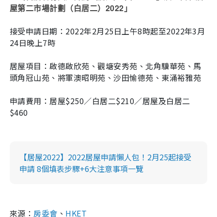
2022
屋第二市場計劃（白居二）
」
接受申請日期：2022年
2
月
25
日上午
8
時起至2022年
3
月
24
日晚上
7
時
居屋項目：啟德啟欣苑、觀塘安秀苑、北角驥華苑、馬
頭角冠山苑、將軍澳昭明苑、沙田愉德苑、東涌裕雅苑
申請費用：居屋$250／白居二$210／居屋及白居二
$460
【居屋2022】2022居屋申請懶人包！2月25起接受
申請 8個填表步驟+6大注意事項一覽
來源：
房委會
、
HKET