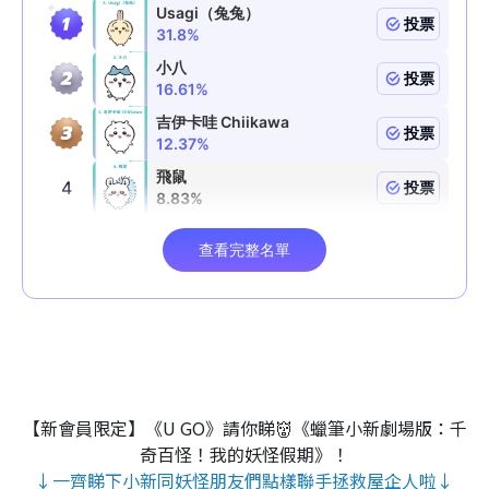
【新會員限定】《U GO》請你睇👹《蠟筆小新劇場版：千
奇百怪！我的妖怪假期》！
↓一齊睇下小新同妖怪朋友們點樣聯手拯救屋企人啦↓