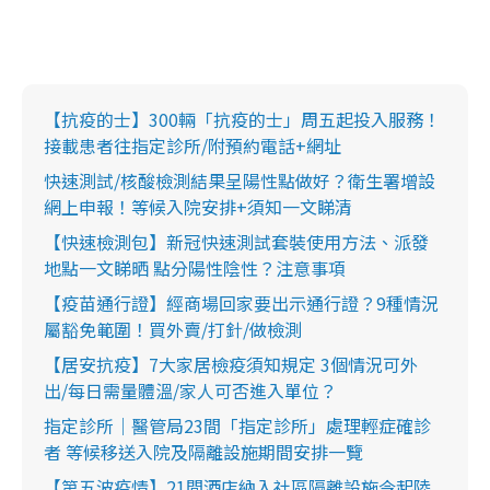
【抗疫的士】300輛「抗疫的士」周五起投入服務！
接載患者往指定診所/附預約電話+網址
快速測試/核酸檢測結果呈陽性點做好？衛生署增設
網上申報！等候入院安排+須知一文睇清
【快速檢測包】新冠快速測試套裝使用方法、派發
地點一文睇晒 點分陽性陰性？注意事項
【疫苗通行證】經商場回家要出示通行證？9種情況
屬豁免範圍！買外賣/打針/做檢測
【居安抗疫】7大家居檢疫須知規定 3個情況可外
出/每日需量體溫/家人可否進入單位？
指定診所｜醫管局23間「指定診所」處理輕症確診
者 等候移送入院及隔離設施期間安排一覽
【第五波疫情】21間酒店納入社區隔離設施今起陸