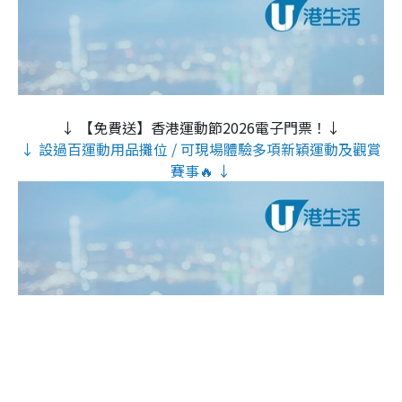
↓ 【免費送】香港運動節2026電子門票！↓
↓ 設過百運動用品攤位 / 可現場體驗多項新穎運動及觀賞
賽事🔥 ↓