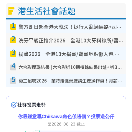
港生活社會話題
1
警方即日起全港大執法！捉行人亂過馬路+司機不專注駕駛！亂過馬路罰$2000
2
洗牙平靚正推介2026︱全港10大牙科診所/醫院懶人包 夜診至8點/鎮靜潔牙/醫療券適用
3
捐書2026︱全港13大捐書/賣書地點懶人包 二手課本最高$150＋舊書換免費咖啡/戲票
4
六合彩攪珠結果 | 六合彩近10期攪珠結果出爐+ 近30期最旺熱門中獎號碼
5
筍工招聘2026｜萊特維健藥廠請生產操作員！月薪高達$1.7萬 冷氣廠房/五天工作/保證雙糧