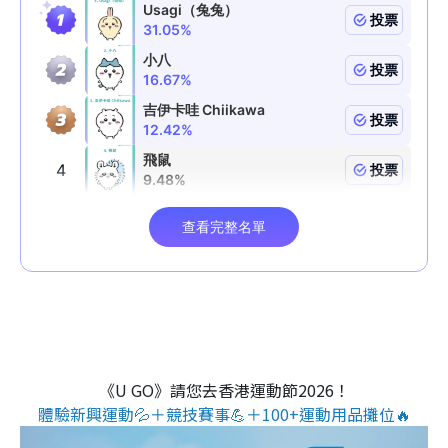
《U GO》請您去香港運動節2026！
體驗新興運動💦＋競技賽事💪＋100+運動用品攤位🔥