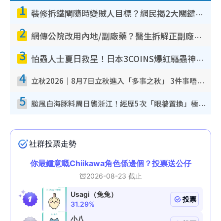
1
裝修拆鐵閘隨時變賊人目標？網民揭2大關鍵用途：裝新式等於白裝？附新舊鐵閘分別
2
網傳公院改用內地/副廠藥？醫生拆解正副廠分別 揭4類人換藥隨時出事
3
怕蟲人士夏日救星！日本3COINS爆紅驅蟲神器$45起 1招「全程免觸碰」輕鬆搞定小強
4
立秋2026｜8月7日立秋進入「多事之秋」 3件事唔做得！專家教6招開運 清枱頭／銀包納氣接好運
5
颱風白海豚料周日襲浙江！經歷5次「眼牆置換」極罕見 成登陸內地最長途颱風