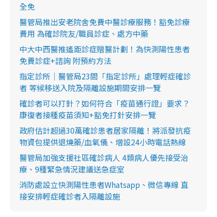
全免
醫管局推出安老院舍免費中醫診療服務！豁免診療
費用 為確診院友/職員診症、處方中藥
中大中西醫推遙距診症贈醫計劃！為快測陽性患者
免費診症+諮詢 附預約方法
指定診所｜醫管局23間「指定診所」處理輕症確診
者 等候移送入院及隔離設施期間安排一覽
確診者可以打針？如何符合「疫苗通行證」要求？
康復者接種疫苗須知+豁免打針安排一覽
政府估計超過30萬確診患者居家隔離！將派發抗疫
物資包提供退燒藥/血氧儀、增設24小時電話熱線
醫管局加強支援社區確診病人 4類病人優先接受治
療、9種緊急情況建議送急症室
消防處設立快測陽性患者Whatsapp、微信專線 直
接安排輕症確診者入隔離設施