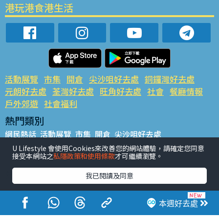
港玩港食港生活
活動展覽
市集
開倉
尖沙咀好去處
銅鑼灣好去處
元朗好去處
荃灣好去處
旺角好去處
社會
餐廳情報
戶外郊遊
社會福利
熱門類別
網民熱話
活動展覽
市集
開倉
尖沙咀好去處
銅鑼灣好去處
元朗好去處
荃灣好去處
旺角好去處
社會
U Lifestyle 會使用Cookies來改善您的網站體驗，請確定您同意
接受本網站之
私隱政策和使用條款
才可繼續瀏覽。
餐廳情報
戶外郊遊
熱門標籤
我已閱讀及同意
#UGO搵好去處
#人氣活動推介
#美食社群熱話
#親子玩樂好去處
#ULifestyle應用程式
#限時搶
本週好去處
#UJetso禮物放送
#ULifestyle商戶中心
#著數
#網絡熱話