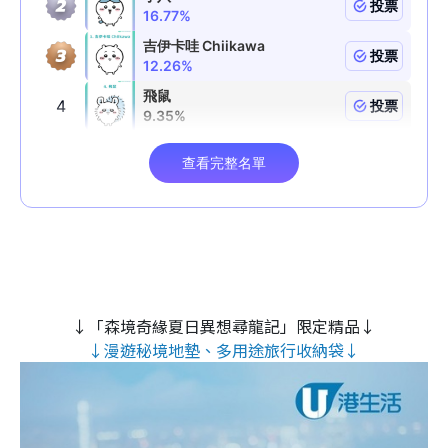
↓「森境奇緣夏日異想尋龍記」限定精品↓
↓漫遊秘境地墊、多用途旅行收納袋↓