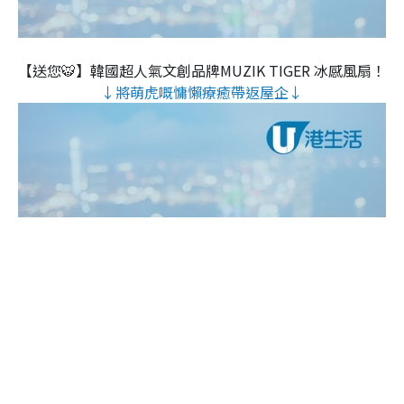
【送您🐯】韓國超人氣文創品牌MUZIK TIGER 冰感風扇！
↓將萌虎嘅慵懶療癒帶返屋企↓