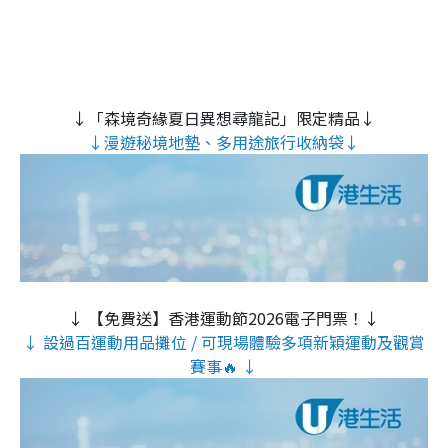
↓「森境奇緣夏日異想尋龍記」限定精品↓
↓漫遊秘境地墊、多用途旅行收納袋↓
↓ 【免費送】香港運動節2026電子門票！↓
↓ 設過百運動用品攤位 / 可現場體驗多項新穎運動及觀賞
賽事🔥 ↓