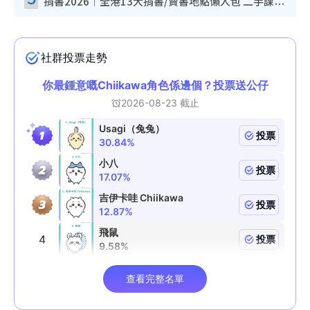
捐書2026︱全港13大捐書/賣書地點懶人包 二手課本最高$150＋舊書換免費咖啡/戲票