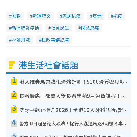
著數
新冠肺炎
家居檢疫
疫情
抗疫
新冠肺炎疫情
社會民生
撲熱息痛
林鄭月娥
民政事務總署
港生活社會話題
1
港大推賽馬會強化骨骼計劃！$100骨質密度X光檢查 完成免費運動訓練送超市禮券！附參加資格
2
長者優惠｜都會大學長者學苑9月免費課程！多媒體/微電影創作/網絡安全 附報名方法教學
3
洗牙平靚正推介2026︱全港10大牙科診所/醫院懶人包 夜診至8點/鎮靜潔牙/醫療券適用
4
警方即日起全港大執法！捉行人亂過馬路+司機不專注駕駛！亂過馬路罰$2000
5