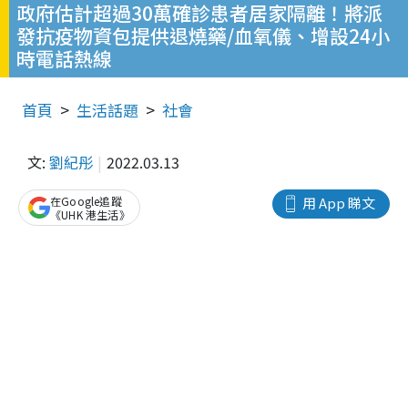
政府估計超過30萬確診患者居家隔離！將派
發抗疫物資包提供退燒藥/血氧儀、增設24小
時電話熱線
首頁
生活話題
社會
文:
劉紀彤
2022.03.13
在Google追蹤
用 App 睇文
《UHK 港生活》