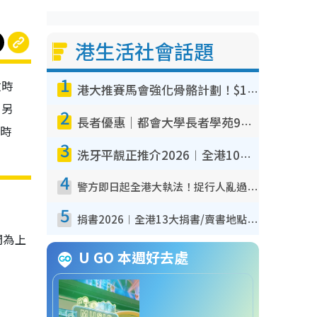
港生活社會話題
1
放時
港大推賽馬會強化骨骼計劃！$100骨質密度X光檢查 完成免費運動訓練送超市禮券！附參加資格
。另
2
長者優惠｜都會大學長者學苑9月免費課程！多媒體/微電影創作/網絡安全 附報名方法教學
8時
3
洗牙平靚正推介2026︱全港10大牙科診所/醫院懶人包 夜診至8點/鎮靜潔牙/醫療券適用
4
警方即日起全港大執法！捉行人亂過馬路+司機不專注駕駛！亂過馬路罰$2000
5
捐書2026︱全港13大捐書/賣書地點懶人包 二手課本最高$150＋舊書換免費咖啡/戲票
間為上
U GO 本週好去處