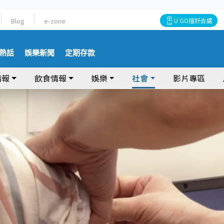
Blog
e-zone
U GO搵好去處
熱話
娛樂新聞
定期存款
情報
飲食情報
娛樂
社會
影片專區