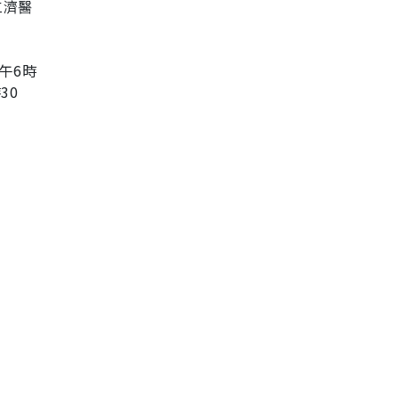
仁濟醫
午6時
30