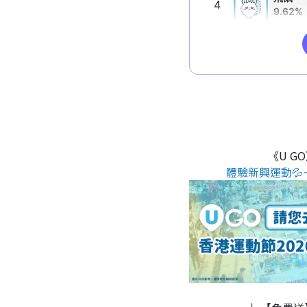
《U G
體驗新興運動💦