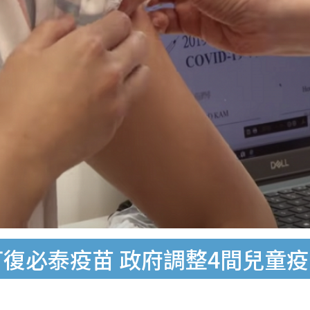
打復必泰疫苗 政府調整4間兒童