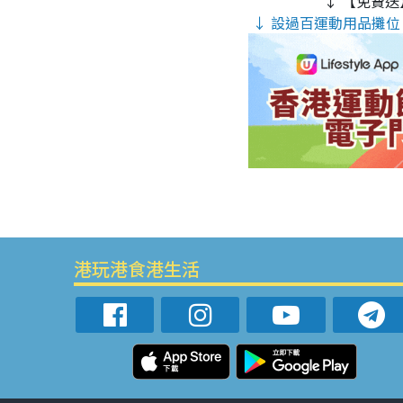
↓ 【免費送
↓ 設過百運動用品攤位 
港玩港食港生活