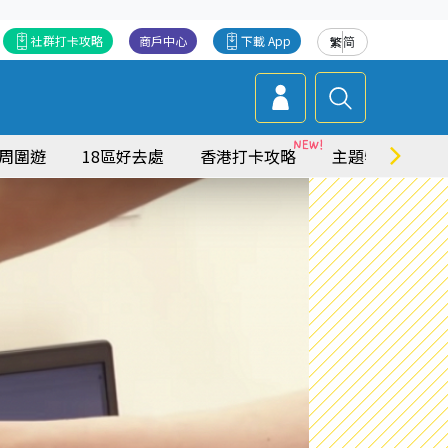
社群打卡攻略
商戶中心
下載 App
繁
简
周圍遊
18區好去處
香港打卡攻略
主題特集