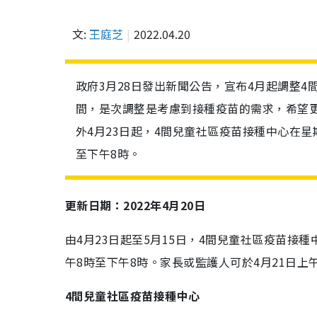
文:
王庭芝
2022.04.20
政府3月28日發出新聞公告，宣布4月起調整
間，是次調整是考慮到接種疫苗的需求，希望
外4月23日起，4間兒童社區疫苗接種中心在
至下午8時。
更新日期：2022年4月20日
由
4
月
23
日起至
5
月
15
日，
4
間兒童社區疫苗接種
午
8
時至下午
8
時。家長或監護人可於
4
月
21
日上
4
間兒童社區疫苗接種中心