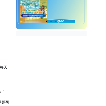
每天
約。
瑪麗醫