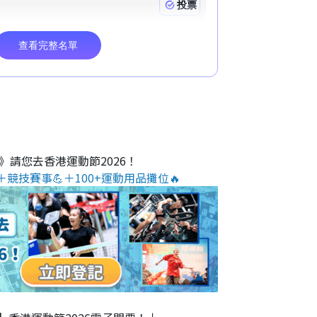
O》請您去香港運動節2026！
＋競技賽事💪＋100+運動用品攤位🔥