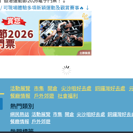
】香港運動節2026電子門票！↓
/ 可現場體驗多項新穎運動及觀賞賽事🔥 ↓
活動展覽
市集
開倉
尖沙咀好去處
銅鑼灣好去處
餐廳情報
戶外郊遊
社會福利
熱門類別
網民熱話
活動展覽
市集
開倉
尖沙咀好去處
銅鑼灣好去
餐廳情報
戶外郊遊
熱門標籤