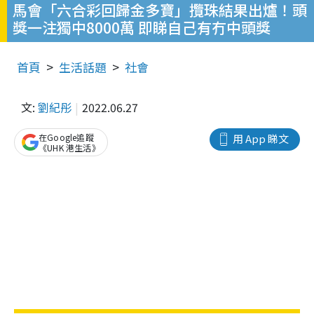
馬會「六合彩回歸金多寶」攬珠結果出爐！頭
獎一注獨中8000萬 即睇自己有冇中頭獎
首頁
生活話題
社會
文:
劉紀彤
2022.06.27
在Google追蹤
用 App 睇文
《UHK 港生活》