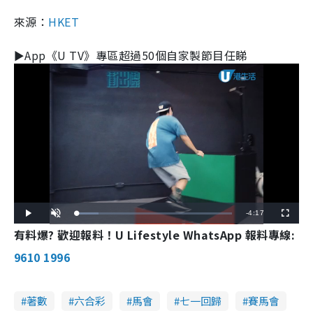
來源：
HKET
►App《U TV》專區超過50個自家製節目任睇
R
-
4:17
L
P
U
F
o
l
n
u
a
a
有料爆? 歡迎報料！U Lifestyle WhatsApp 報料專線:
m
l
e
d
y
u
l
e
t
s
d
e
c
9610 1996
m
:
r
1
e
4
e
a
.
n
0
2
i
著數
六合彩
馬會
七一回歸
賽馬會
%