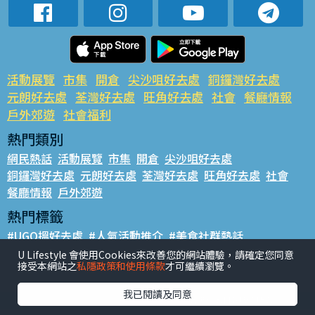
活動展覽
市集
開倉
尖沙咀好去處
銅鑼灣好去處
元朗好去處
荃灣好去處
旺角好去處
社會
餐廳情報
戶外郊遊
社會福利
熱門類別
網民熱話
活動展覽
市集
開倉
尖沙咀好去處
銅鑼灣好去處
元朗好去處
荃灣好去處
旺角好去處
社會
餐廳情報
戶外郊遊
熱門標籤
#UGO搵好去處
#人氣活動推介
#美食社群熱話
#親子玩樂好去處
#ULifestyle應用程式
#限時搶
U Lifestyle 會使用Cookies來改善您的網站體驗，請確定您同意
接受本網站之
私隱政策和使用條款
才可繼續瀏覽。
#UJetso禮物放送
#ULifestyle商戶中心
#著數
#網絡熱話
我已閱讀及同意
香港經濟日報版權所有©2026