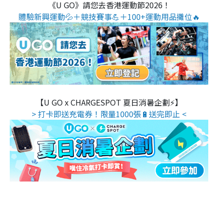
《U GO》請您去香港運動節2026！
體驗新興運動💦＋競技賽事💪＋100+運動用品攤位🔥
【U GO x CHARGESPOT 夏日消暑企劃⚡】
> 打卡即送充電券！限量1000張🔋送完即止 <