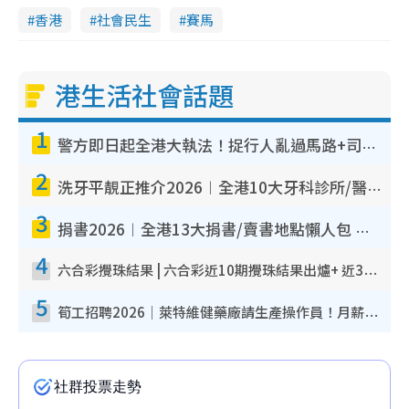
n
香港
社會民生
賽馬
i
n
港生活社會話題
g
T
1
警方即日起全港大執法！捉行人亂過馬路+司機不專注駕駛！亂過馬路罰$2000
i
2
m
洗牙平靚正推介2026︱全港10大牙科診所/醫院懶人包 夜診至8點/鎮靜潔牙/醫療券適用
e
3
捐書2026︱全港13大捐書/賣書地點懶人包 二手課本最高$150＋舊書換免費咖啡/戲票
4
六合彩攪珠結果 | 六合彩近10期攪珠結果出爐+ 近30期最旺熱門中獎號碼
5
筍工招聘2026｜萊特維健藥廠請生產操作員！月薪高達$1.7萬 冷氣廠房/五天工作/保證雙糧