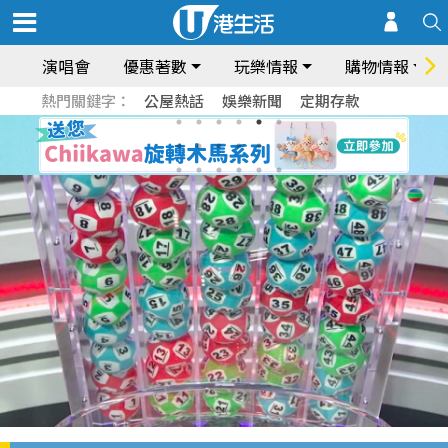
演唱會
優惠著數
玩樂情報
購物情報
熱門關鍵字：
公屋熱話
娛樂新聞
定期存款