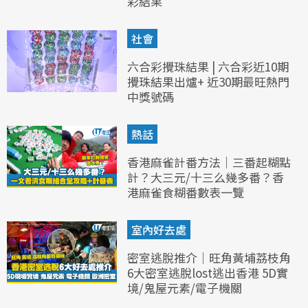
彩結果
社會
六合彩攪珠結果 | 六合彩近10期
攪珠結果出爐+ 近30期最旺熱門
中獎號碼
熱話
香港麻雀計番方法｜三番起糊點
計？大三元/十三么幾多番？香
港麻雀食糊番數表一覽
室內好去處
密室逃脫推介｜旺角黃埔荔枝角
6大密室逃脫lost逃出香港 5D實
境/鬼屋元素/電子機關