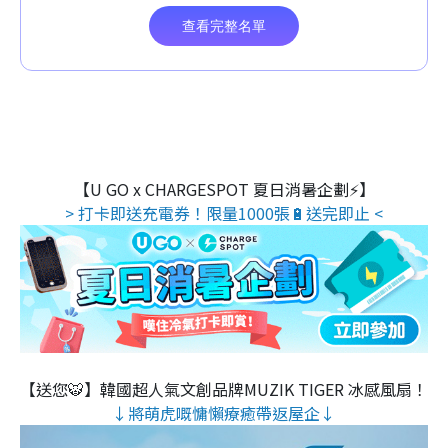
【U GO x CHARGESPOT 夏日消暑企劃⚡】
> 打卡即送充電券！限量1000張🔋送完即止 <
【送您🐯】韓國超人氣文創品牌MUZIK TIGER 冰感風扇！
↓將萌虎嘅慵懶療癒帶返屋企↓