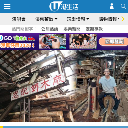
演唱會
優惠著數
玩樂情報
購物情報
熱門關鍵字：
公屋熱話
娛樂新聞
定期存款