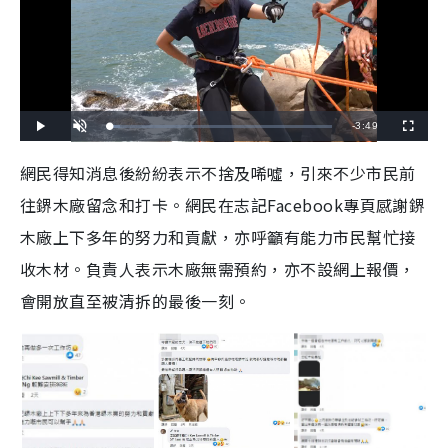
R
-
3:49
L
P
U
F
o
l
n
u
a
a
m
l
e
d
y
u
l
網民得知消息後紛紛表示不捨及唏噓，引來不少市民前
e
t
s
d
e
c
m
:
r
往鎅木廠留念和打卡。網民在志記Facebook專頁感謝鎅
4
e
.
e
a
7
n
2
木廠上下多年的努力和貢獻，亦呼籲有能力市民幫忙接
%
i
收木材。負責人表示木廠無需預約，亦不設網上報價，
n
會開放直至被清拆的最後一刻。
i
n
g
T
i