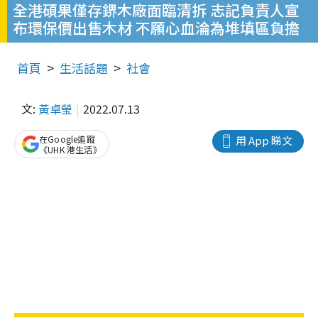
全港碩果僅存鎅木廠面臨清拆 志記負責人宣
布環保價出售木材 不願心血淪為堆填區負擔
首頁
生活話題
社會
文:
黃卓瑩
2022.07.13
在Google追蹤
用 App 睇文
《UHK 港生活》