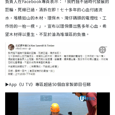
負責人在Facebook專頁表示：「我們捱不過時代發展的
巨輪，死線已過，清拆在即！七十多年的心血付諸流
水，堆積如山的木材、環保木、灣仔碼頭的電燈柱、工
作坊的一枱一櫈。」，宣布以環保價出售多年心血，希
望木材得以重生、不至於淪為堆填區的負擔。
►App《U TV》專區超過50個自家製節目任睇