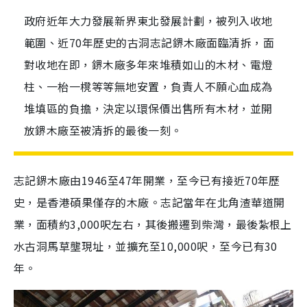
政府近年大力發展新界東北發展計劃，被列入收地
範圍、近70年歷史的古洞志記鎅木廠面臨清拆，面
對收地在即，鎅木廠多年來堆積如山的木材、電燈
柱、一枱一櫈等等無地安置，負責人不願心血成為
堆填區的負擔，決定以環保價出售所有木材，並開
放鎅木廠至被清拆的最後一刻。
志記鎅木廠由1946至47年開業，至今已有接近70年歷
史，是香港碩果僅存的木廠。志記當年在北角渣華道開
業，面積約3,000呎左右，其後搬遷到柴灣，最後紮根上
水古洞馬草壟現址，並擴充至10,000呎，至今已有30
年。