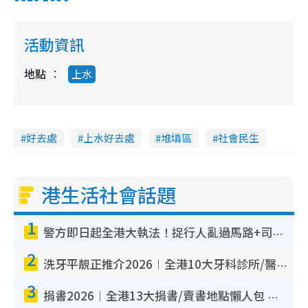
活動資訊
地點
上水
好去處
上水好去處
堆填區
社會民生
港生活社會話題
1
警方即日起全港大執法！捉行人亂過馬路+司機不專注駕駛！亂過馬路罰$2000
2
洗牙平靚正推介2026︱全港10大牙科診所/醫院懶人包 夜診至8點/鎮靜潔牙/醫療券適用
3
捐書2026︱全港13大捐書/賣書地點懶人包 二手課本最高$150＋舊書換免費咖啡/戲票