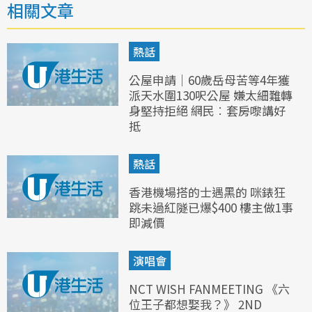
相關文章
熱話
公屋申請｜60歲岳母苦等4年獲
派天水圍130呎公屋 嫌太細難轉
身堅持拒絕 網民︰套房嚟講好
抵
熱話
香港機場搭的士遇黑的 咪錶狂
跳未過紅隧已爆$400 樓主做1事
即減價
演唱會
NCT WISH FANMEETING 《六
位王子都想娶我？》 2ND