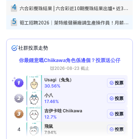
4
六合彩攪珠結果 | 六合彩近10期攪珠結果出爐+ 近30期最旺熱門中獎號碼
5
筍工招聘2026｜萊特維健藥廠請生產操作員！月薪高達$1.7萬 冷氣廠房/五天工作/保證雙糧