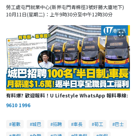
勞工處屯門就業中心(新界屯門青棉徑3號好勝大廈地下)
10月11日(星期二)：上午9時30分至中午12時30分
有料爆? 歡迎報料！U Lifestyle WhatsApp 報料專線:
9610 1996
著數
城巴
招聘
車長
筍工
巴士
產假
全職
交通
侍產假
年假