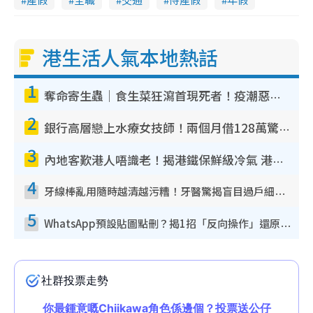
港生活人氣本地熱話
1
奪命寄生蟲｜食生菜狂瀉首現死者！疫潮惡化錄1.8萬宗病例 揭洗菜3大謬誤
2
銀行高層戀上水療女技師！兩個月借128萬驚覺「沉船」沉落火海 揭背後疑似邪教操控賣淫
3
內地客歎港人唔識老！揭港鐵保鮮級冷氣 港人求放過：咪投訴
4
牙線棒亂用隨時越清越污糟！牙醫驚揭盲目過戶細菌恐致蛀牙：呢種先係日常真保養
5
WhatsApp預設貼圖點刪？揭1招「反向操作」還原簡潔介面 附3步實測教學