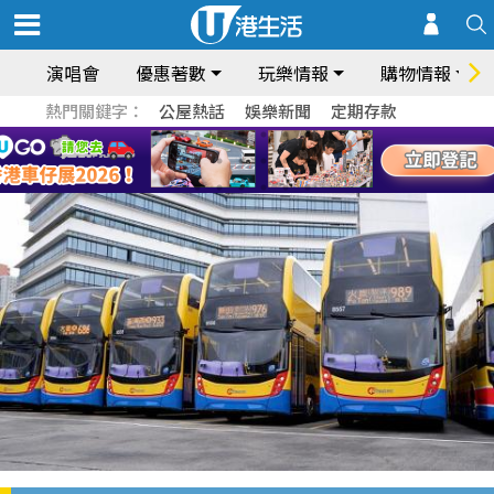
演唱會
優惠著數
玩樂情報
購物情報
熱門關鍵字：
公屋熱話
娛樂新聞
定期存款