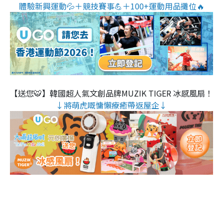
體驗新興運動💦＋競技賽事💪＋100+運動用品攤位🔥
【送您🐯】韓國超人氣文創品牌MUZIK TIGER 冰感風扇！
↓將萌虎嘅慵懶療癒帶返屋企↓