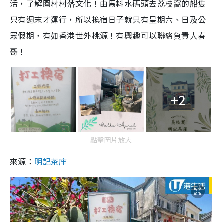
活，了解圍村村落文化！由馬料水碼頭
去荔枝窩的船隻
只有週末才運行，所以換宿日子就只有星期六、日及公
眾假期，有如香港
世外桃源
！有興趣可以聯絡負責人春
哥！
+2
點擊圖片放大
來源：
明記茶座