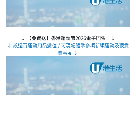
↓ 【免費送】香港運動節2026電子門票！↓
↓ 設過百運動用品攤位 / 可現場體驗多項新穎運動及觀賞
賽事🔥 ↓