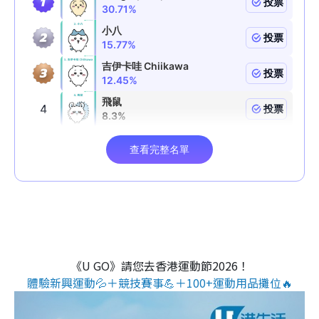
《U GO》請您去香港運動節2026！
體驗新興運動💦＋競技賽事💪＋100+運動用品攤位🔥