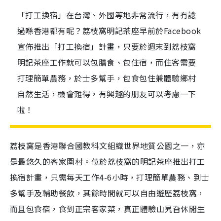
「打工換宿」在台灣、外國等地非常流行，有冇諗
過喺香港都有呢？荔枝窩明記茶座早前於Facebook
宣佈推出「打工換宿」計畫，只要於週末到荔枝窩
明記茶座工作就可以包膳食、包住宿，而住客需要
打理簡單農務，於士多幫手，包食包住兼體驗鄉村
自然生活，機會難得，有興趣的朋友可以考慮一下
啦！
荔枝窩是香港聯合國教科文組織世界地質公園之一，亦
是最悠久的客家圍村。
位於荔枝窩的明記茶座推出打工
換宿計畫，只需每天工作4-6小時，打理簡單農務、到士
多幫手及輔助餐飲，其餘時間就可以自由遊歷荔枝窩，
而且包食宿，食到正宗客家菜，真正體驗
山旯旮休閒生