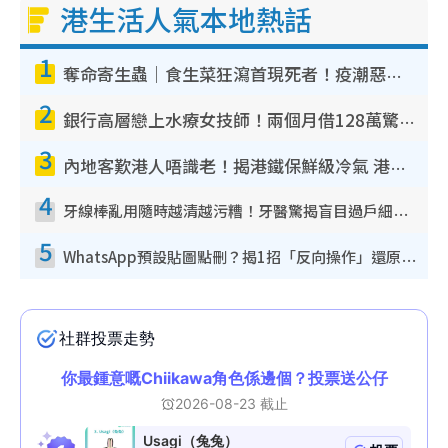
港生活人氣本地熱話
1
奪命寄生蟲｜食生菜狂瀉首現死者！疫潮惡化錄1.8萬宗病例 揭洗菜3大謬誤
2
銀行高層戀上水療女技師！兩個月借128萬驚覺「沉船」沉落火海 揭背後疑似邪教操控賣淫
3
內地客歎港人唔識老！揭港鐵保鮮級冷氣 港人求放過：咪投訴
4
牙線棒亂用隨時越清越污糟！牙醫驚揭盲目過戶細菌恐致蛀牙：呢種先係日常真保養
5
WhatsApp預設貼圖點刪？揭1招「反向操作」還原簡潔介面 附3步實測教學