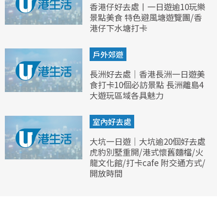
香港仔好去處丨一日遊逾10玩樂
景點美食 特色避風塘遊覽團/香
港仔下水塘打卡
戶外郊遊
長洲好去處｜香港長洲一日遊美
食打卡10個必訪景點 長洲離島4
大遊玩區域各具魅力
室內好去處
大坑一日遊｜大坑逾20個好去處
虎豹別墅重開/港式懷舊麵檔/火
龍文化館/打卡cafe 附交通方式/
開放時間