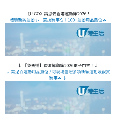
《U GO》請您去香港運動節2026！
體驗新興運動💦＋競技賽事💪＋100+運動用品攤位🔥
↓ 【免費送】香港運動節2026電子門票！↓
↓ 設過百運動用品攤位 / 可現場體驗多項新穎運動及觀賞
賽事🔥 ↓