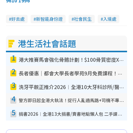
9610 1996
好去處
新智能身份證
社會民生
入境處
港生活社會話題
1
港大推賽馬會強化骨骼計劃！$100骨質密度X光檢查 完成免費運動訓練送超市禮券！附參加資格
2
長者優惠｜都會大學長者學苑9月免費課程！多媒體/微電影創作/網絡安全 附報名方法教學
3
洗牙平靚正推介2026︱全港10大牙科診所/醫院懶人包 夜診至8點/鎮靜潔牙/醫療券適用
4
警方即日起全港大執法！捉行人亂過馬路+司機不專注駕駛！亂過馬路罰$2000
5
捐書2026︱全港13大捐書/賣書地點懶人包 二手課本最高$150＋舊書換免費咖啡/戲票