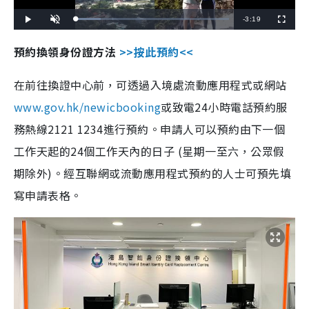
R
-
3:19
L
P
U
F
o
l
n
u
a
a
m
l
e
d
y
u
l
預約換領身份證方法
>>按此預約<<
e
t
s
d
e
c
m
:
r
1
e
6
e
在前往換證中心前，可透過入境處流動應用程式或網站
a
.
n
2
8
i
www.gov.hk/newicbooking
或致電24小時電話預約服
%
n
務熱線2121 1234進行預約。申請人可以預約由下一個
i
工作天起的24個工作天內的日子 (星期一至六，公眾假
n
期除外)。經互聯網或流動應用程式預約的人士可預先填
g
寫申請表格。
T
i
m
e