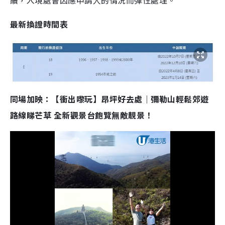
續，入境處會因應申請人的情況而彈性處理。
最新換證時間表
同場加映：【衝出嚟玩】昂坪好去處｜彌勒山輕鬆郊遊
路線睇芒草 全新觀景台飽覽無敵靚景！