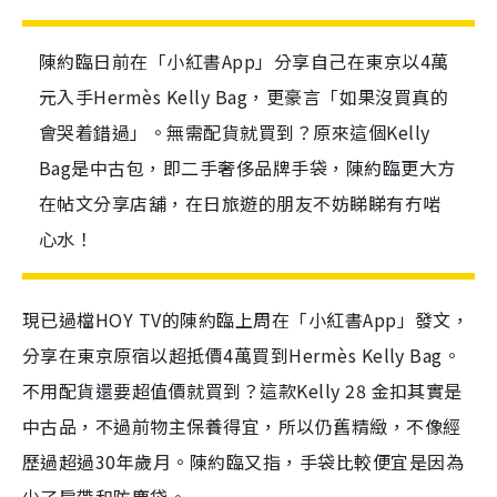
陳約臨日前在「小紅書App」分享自己在東京以4萬
元入手Hermès Kelly Bag，更豪言「如果沒買真的
會哭着錯過」。無需配貨就買到？原來這個Kelly
Bag是中古包，即二手奢侈品牌手袋，陳約臨更大方
在帖文分享店舖，在日旅遊的朋友不妨睇睇有冇啱
心水！
現已過檔HOY TV的陳約臨上周在「小紅書App」發文，
分享在東京原宿以超抵價4萬買到Hermès Kelly Bag。
不用配貨還要超值價就買到？這款Kelly 28 金扣其實是
中古品，不過前物主保養得宜，所以仍舊精緻，不像經
歷過超過30年歲月。陳約臨又指，手袋比較便宜是因為