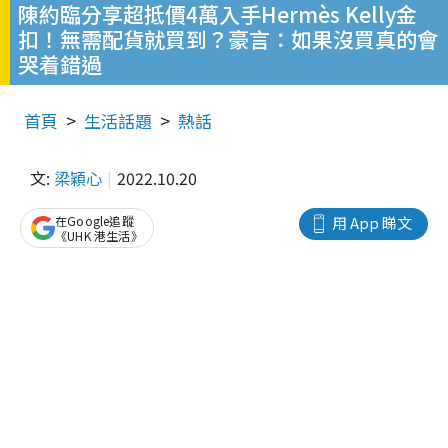
陳約臨分享超抵價4萬入手Hermès Kelly金
扣！無需配貨就買到？豪言：如果沒買真的會
哭着錯過
首頁
生活話題
熱話
文:
梁穎心
2022.10.20
在Google追蹤
用 App 睇文
《UHK 港生活》