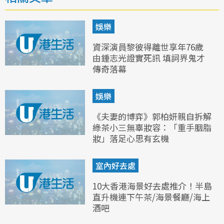
娛樂
資深演員黎彼得離世享年76歲
由鍾志光證實死訊 填詞界鬼才
傳奇落幕
娛樂
《夫妻的博弈》郭柏妍親自拆解
綠茶小三無辜妝容：「重手胭脂
妝」落足心思有玄機
室內好去處
10大香港海景好去處推介！半島
直升機連下午茶/海景餐廳/海上
酒吧