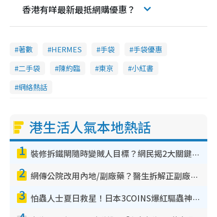
e
香港有咩最新最抵網購優惠？
著數
HERMES
手袋
手袋優惠
二手袋
陳約臨
東京
小紅書
網絡熱話
港生活人氣本地熱話
1
裝修拆鐵閘隨時變賊人目標？網民揭2大關鍵用途：裝新式等於白裝？附新舊鐵閘分別
2
網傳公院改用內地/副廠藥？醫生拆解正副廠分別 揭4類人換藥隨時出事
3
怕蟲人士夏日救星！日本3COINS爆紅驅蟲神器$45起 1招「全程免觸碰」輕鬆搞定小強
4