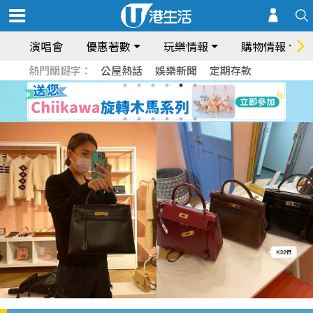
演唱會
優惠著數
玩樂情報
購物情報
熱門關鍵字：
公屋熱話
娛樂新聞
定期存款