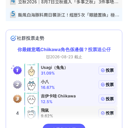
立秋2026｜8月7日立秋進入「多事之秋」 3件事唔做得！專家教6招開運 清枱頭／銀包納氣接好運
5
颱風白海豚料周日襲浙江！經歷5次「眼牆置換」極罕見 成登陸內地最長途颱風