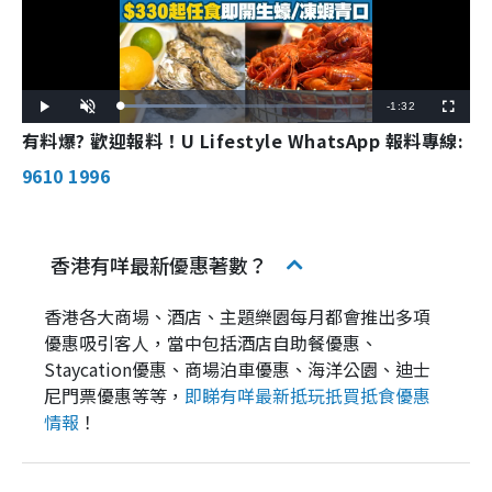
R
-
1:32
L
P
U
F
o
l
n
u
a
a
有料爆? 歡迎報料！U Lifestyle WhatsApp 報料專線:
m
l
e
d
y
u
l
e
t
s
d
e
c
9610 1996
m
:
r
3
e
5
e
a
.
n
2
2
i
%
香港有咩最新優惠著數？
n
i
香港各大商場、酒店、主題樂園每月都會推出多項
優惠吸引客人，當中包括酒店自助餐優惠、
n
Staycation優惠、商場泊車優惠、海洋公園、迪士
g
尼門票優惠等等，
即睇有咩最新抵玩扺買抵食優惠
T
情報
！
i
m