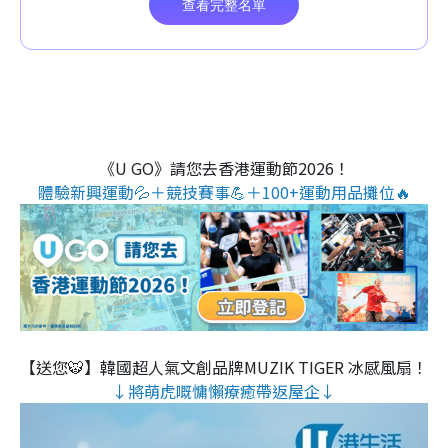
《U GO》請您去香港運動節2026！
體驗新興運動💦＋競技賽事💪＋100+運動用品攤位🔥
【送您🐯】韓國超人氣文創品牌MUZIK TIGER 冰感風扇！
↓將萌虎嘅慵懶療癒帶返屋企↓