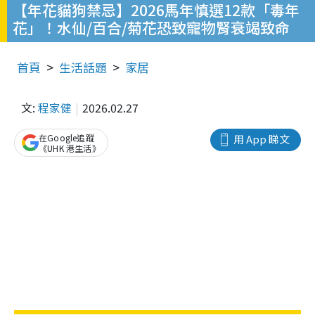
【年花貓狗禁忌】2026馬年慎選12款「毒年
花」！水仙/百合/菊花恐致寵物腎衰竭致命
首頁
生活話題
家居
文:
程家健
2026.02.27
在Google追蹤
用 App 睇文
《UHK 港生活》