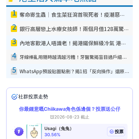
1
奪命寄生蟲｜食生菜狂瀉首現死者！疫潮惡化錄1.8萬宗病例 揭洗菜3大謬誤
2
銀行高層戀上水療女技師！兩個月借128萬驚覺「沉船」沉落火海 揭背後疑似邪教操控賣淫
3
內地客歎港人唔識老！揭港鐵保鮮級冷氣 港人求放過：咪投訴
4
牙線棒亂用隨時越清越污糟！牙醫驚揭盲目過戶細菌恐致蛀牙：呢種先係日常真保養
5
WhatsApp預設貼圖點刪？揭1招「反向操作」還原簡潔介面 附3步實測教學