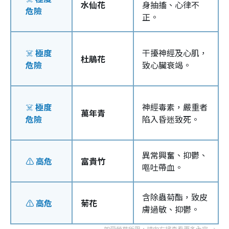
水仙花
身抽搐、心律不
危險
正。
☠️
極度
干擾神經及心肌，
杜鵑花
危險
致心臟衰竭。
☠️
極度
神經毒素，嚴重者
萬年青
危險
陷入昏迷致死。
異常興奮、抑鬱、
⚠️
高危
富貴竹
嘔吐帶血。
含除蟲菊酯，致皮
⚠️
高危
菊花
膚過敏、抑鬱。