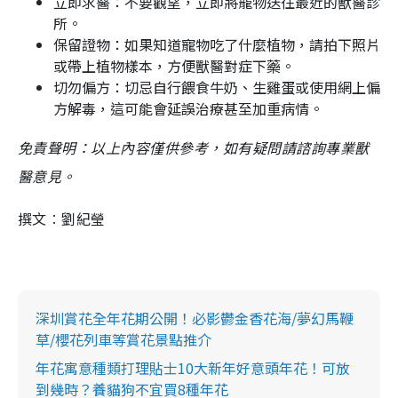
立即求醫：不要觀望，立即將寵物送往最近的獸醫診
所。
保留證物：如果知道寵物吃了什麼植物，請拍下照片
或帶上植物樣本，方便獸醫對症下藥。
切勿偏方：切忌自行餵食牛奶、生雞蛋或使用網上偏
方解毒，這可能會延誤治療甚至加重病情。
免責聲明：以上內容僅供參考，如有疑問請諮詢專業獸
醫意見。
撰文︰劉紀瑩
深圳賞花全年花期公開！必影鬱金香花海/夢幻馬鞭
草/櫻花列車等賞花景點推介
年花寓意種類打理貼士10大新年好意頭年花！可放
到幾時？養貓狗不宜買8種年花