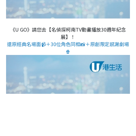
《U GO》請您去【名偵探柯南TV動畫播放30週年紀念
展】！
還原經典名場面📹＋30位角色同框📸＋原創限定感謝劇場
🍿