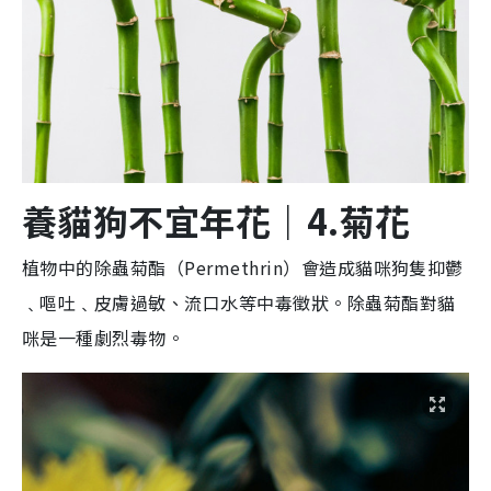
養貓狗不宜年花
｜4.
菊
花
植物中的除蟲菊酯（Permethrin）會造成貓咪狗隻抑鬱
﹑嘔吐﹑皮膚過敏、流口水等中毒徵狀。除蟲菊酯對貓
咪是一種劇烈毒物。