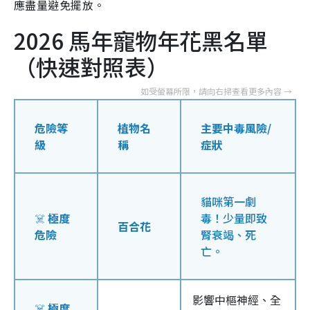
應盡量避免擺放。
2026 馬年寵物年花黑名單
（快速對照表）
危險等
植物名
主要中毒風險/
級
稱
症狀
貓咪第一劇
☠️
極度
毒！少量即致
百合花
危險
腎衰竭、死
亡。
影響中樞神經、全
☠️
極度