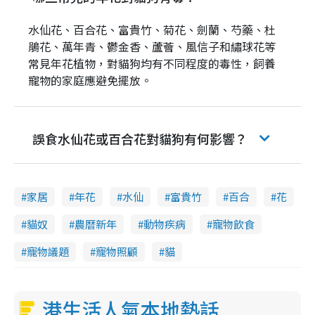
水仙花、百合花、富貴竹、菊花、劍蘭、芍藥、杜
鵑花、萬年青、鬱金香、蘆薈、風信子和繡球花等
常見年花植物，對貓狗均有不同程度的毒性，飼養
寵物的家庭應避免擺放。
誤食水仙花或百合花對貓狗有何影響？
家居
年花
水仙
富貴竹
百合
花
貓奴
農曆新年
動物疾病
寵物飲食
寵物議題
寵物照顧
貓
港生活人氣本地熱話