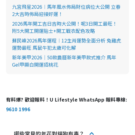
九宮飛星2026︱馬年風水佈局財位病位大公開 立春
2大吉時佈局迎接好運！
2026馬年開工吉日吉時大公開！呢3日開工最旺！
附5大開工開運貼士+開工戰衣配色攻略
蘇民峰2026馬年運程︱12生肖運勢全面分析 兔雞虎
運勢最旺 馬鼠牛犯太歲可化解
新年美甲2026｜50款農曆新年美甲款式推介 馬年
Gel甲顯白開運招桃花
有料爆? 歡迎報料！U Lifestyle WhatsApp 報料專線:
9610 1996
哪些常見的年花對貓狗有毒？