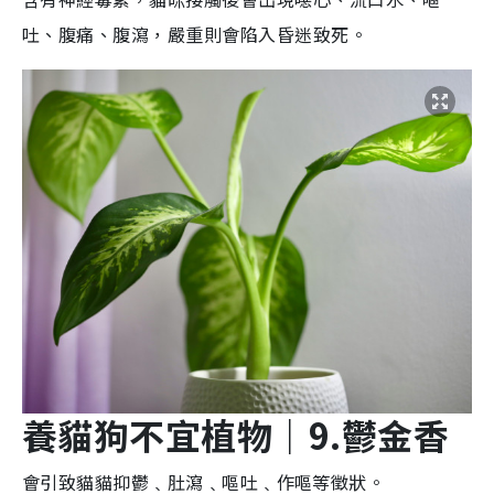
吐、腹痛、腹瀉，嚴重則會陷入昏迷致死。
養貓狗不宜植物
｜9.
鬱金
香
會引致貓貓抑鬱﹑肚瀉﹑嘔吐﹑作嘔等徵狀
。