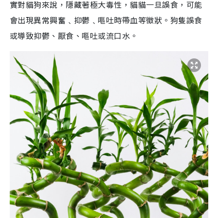
實對貓狗來說，隱藏著極大毒性，貓貓一旦誤食，可能
會出現異常興奮﹑抑鬱﹑嘔吐時帶血等徵狀。狗隻誤食
或導致抑鬱、厭食、嘔吐或流口水。