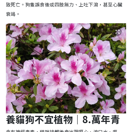
致死亡。狗隻誤食後或四肢無力、上吐下瀉，甚至心臟
衰竭。
養貓狗不宜植物
｜8.
萬年
青
含有神經毒素，貓咪接觸後會出現噁心、流口水、嘔