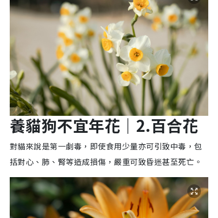
養貓狗不宜
年花
｜2.
百合
花
對貓來說是第一劇毒，即使食用少量亦可引致中毒，包
括對心、肺、腎等造成損傷，嚴重可致昏迷甚至死亡。