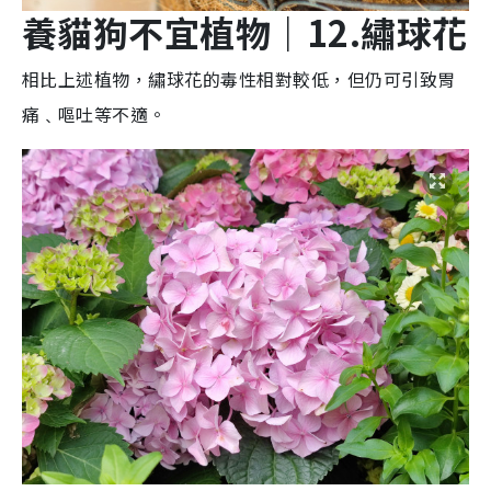
養貓狗不宜植物
｜12.
繡球
花
相比上述植物，繡球花的毒性相對較低，但仍可引致胃
痛﹑嘔吐等不適。