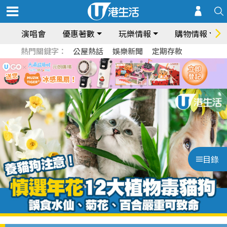
演唱會
優惠著數
玩樂情報
購物情報
熱門關鍵字：
公屋熱話
娛樂新聞
定期存款
目錄