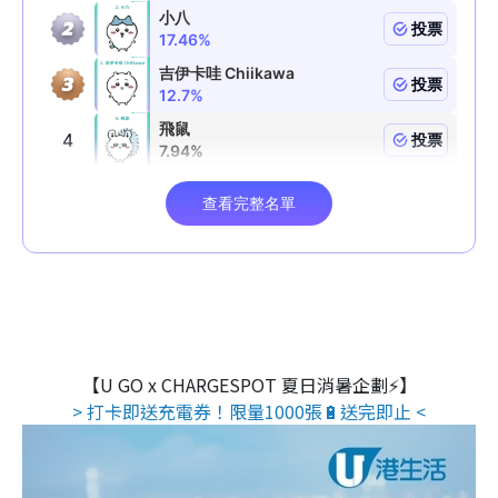
【U GO x CHARGESPOT 夏日消暑企劃⚡】
> 打卡即送充電券！限量1000張🔋送完即止 <