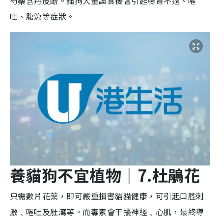
芍藥含丹皮酚。貓狗大量誤食後會引起腸胃不適、嘔
吐、腹瀉等症狀。
養貓狗不宜植物
｜7.
杜鵑
花
只需數片花葉，即可嚴重損害貓貓健康，可引起口腔刺
激﹑嘔吐及肚瀉等。而毒素會干擾神經﹑心肌，最終導