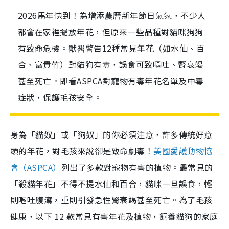
2026馬年快到！為增添農曆新年節日氣氛，不少人
都會在家裡擺放年花，但原來一些品種對貓咪狗狗
有致命危機。獸醫警告12種常見年花（如水仙、百
合、富貴竹）對貓狗有毒，誤食可致嘔吐、腎衰竭
甚至死亡。即看ASPCA對寵物有毒年花名單及中毒
症狀，保護毛孩安全。
身為「貓奴」或「狗奴」的你必須注意，許多傳統好意
頭的年花，對毛孩來說卻是致命劇毒！
美國愛護動物協
會（ASPCA）
列出了多款對寵物有害的植物。最常見的
「殺貓年花」不得不提水仙和百合，貓咪一旦誤食，輕
則嘔吐腹瀉，重則引發急性腎衰竭甚至死亡。為了毛孩
健康，以下
12 款常見有害年花及植物，飼養貓狗的家庭