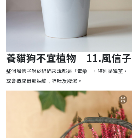
養貓狗不宜植物
｜11.
風信
子
整個風信子對於貓貓來說都是「毒藥」，特別是鱗莖，
或會造成胃部抽筋﹑嘔吐及腹瀉。