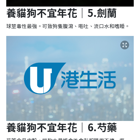
養貓狗不宜年花
｜5.
劍蘭
球莖毒性最強。可致狗隻腹瀉、嘔吐、流口水和嗜睡。
養貓狗不宜年花
｜6.
芍藥