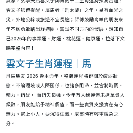
氣象，玄學天后雲文子師傅的十二生肖運勢預測出爐！
雲文子師傅提醒，屬馬者「刑太歲」之年，易有血光之
災，外地公幹或旅遊不宜長途；師傅鼓勵肖羊的朋友來
年不妨勇敢踏出舒適圈，嘗試不同方向的發展。想知自
己2026年的事業運、財運、桃花運、健康運，拉落下文
睇完整內容！
雲文子生肖運程｜馬
肖馬朋友 2026 逢本命年，整體運程將徘徊於疲弱狀
態。不論環境或人際關係，也諸多阻滯，並會將時間、
精力，錯配， 而錯失良機。今年有人緣運但未達至貴人
級數，朋友能給予精神價值，而一些實質支援實在有心
無力。遇上小人，要沉得住氣，處事時有輕重緩急之
分。