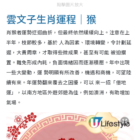
點擊圖片放大
雲文子生肖運程｜猴
肖猴者運勢迂迴曲折，但最終依然緩緩向上。注意在上
半年，枝節較多，基於 人為因素、環境轉變，令計劃延
遲，大費周章，才取得些微成果，甚至有可能 被迫擱
置。難免形成內耗，負面情緒因而逐漸積壓。年中出現
一些大變動，運 勢明顯有所改善，機遇和商機，可望陸
續有來。年運勢翻來覆去之困擾，可以 來一招「借地
運」，以南方地區外遊郊遊為佳，例如澳洲，有助增加
氣場。