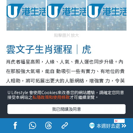
點擊圖片放大
雲文子生肖運程｜虎
肖虎者福星高照，人緣、人氣、貴人運也同步升級。內
在那股強大氣場，能自 動吸引一些有實力、有地位的貴
人相助，將可拓展出更大的人脈網絡，增強實 力，令英
雄有用武之地。今年只要虛心聆聽別人意見，有實現目
U Lifestyle 會使用Cookies來改善您的網站體驗，請確定您同意
接受本網站之
私隱政策和使用條款
才可繼續瀏覽。
標的決心，做 事切勿「三分鐘熱度」。馬年如騰出時間
外遊，有更闊的思考空間，進一步認識自己，反思人生
我已閱讀及同意
的大方向，對運勢將如虎添翼。
本週好去處