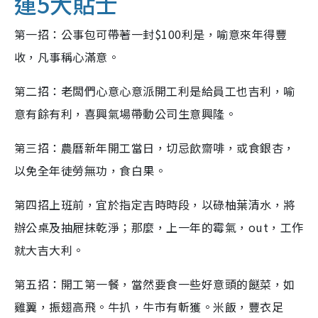
運5大貼士
第一招：公事包可帶著一封$100利是，喻意來年得豐
收，凡事稱心滿意。
第二招：老闆們心意心意派開工利是給員工也吉利，喻
意有餘有利，喜興氣場帶動公司生意興隆。
第三招：農曆新年開工當日，切忌飲齋啡，或食銀杏，
以免全年徒勞無功，食白果。
第四招上班前，宜於指定吉時時段，以碌柚葉清水，將
辦公桌及抽屜抹乾淨；那麼，上一年的霉氣，out，工作
就大吉大利。
第五招：開工第一餐，當然要食一些好意頭的餸菜，如
雞翼，振翅高飛。牛扒，牛市有斬獲。米飯，豐衣足