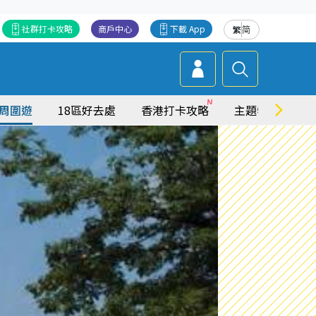
社群打卡攻略
商戶中心
下載 App
繁
简
周圍遊
18區好去處
香港打卡攻略
主題特集