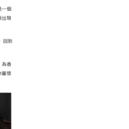
是一個
斷出現
 回到
，為香
亦屬懷