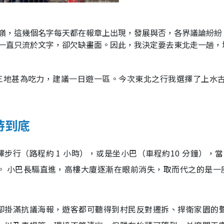
嶺，這幾個名字每天都在報章上出現，發展與否，各界議論紛紛
一直只流於文字，卻欠缺畫面。因此，我決定要去東北走一趟，
三地甚為吃力，建議一日遊一區。今次東北之行我選擇了上水
持到底
步行（路程約 1 小時），或是坐小巴（車程約10 分鐘），
。 小巴長驅直進，高樓大廈逐漸在眼前消失，取而代之的是一
卻掛滿抗議海報，遊客都可聽得到村民反對遷拆、捍衛家園的