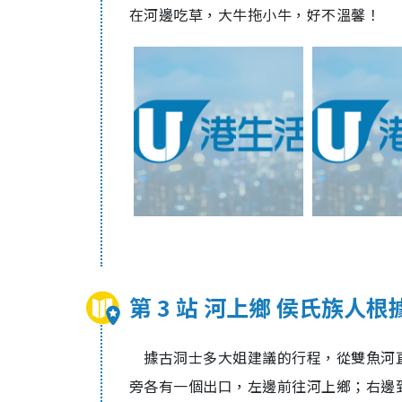
在河邊吃草，大牛拖小牛，好不溫馨！
第 3 站 河上鄉 侯氏族人根
據古洞士多大姐建議的行程，從雙魚河直
旁各有一個出口，左邊前往河上鄉；右邊