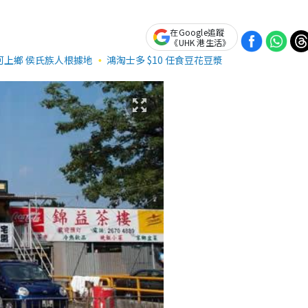
在Google追蹤
《UHK 港生活》
河上鄉 侯氏族人根據地
鴻淘士多 $10 任食豆花豆漿