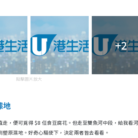
+2
點擊圖片放大
據地
走，便可覓得 $8 任食豆腐花。但走至雙魚河中段，給我看
到塱原濕地。好奇心驅使下，決定兩者皆去看看。