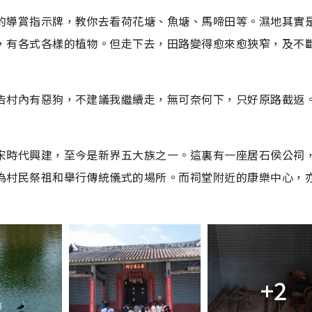
的導賞指示牌，教你去看荷花塘、魚塘、馬啼田等。濕地其實
，有各式各樣的植物。但走下去，田路變得愈來愈狹窄，及不
告村內有惡狗，不建議我繼續走，無可奈何下，只好原路截返。
宋時代興建，至今是新界五大族之一。
這裏有一座居石侯公祠
為村民祭祖和舉行傳統儀式的場所。而祠堂附近的康樂中心，
+2