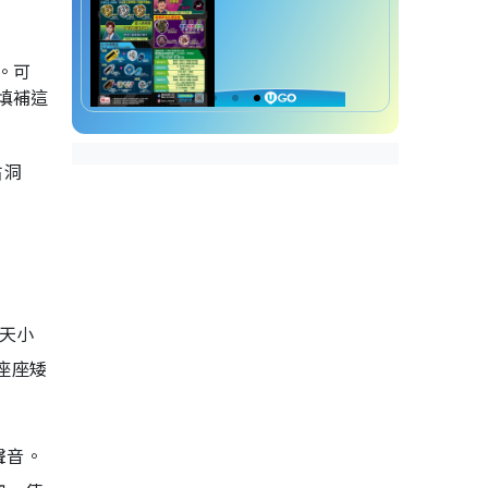
。可
填補這
古洞
當天小
座座矮
聲音。