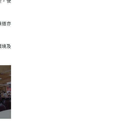
空，使
味道亦
環境及