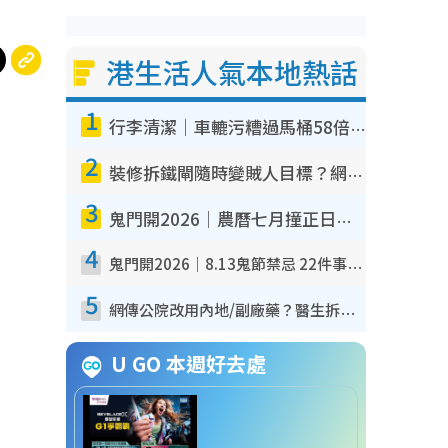
港生活人氣本地熱話
1
行李清潔｜車轆污糟過馬桶58倍！專家警告忌用酒精抹 教1招免污手除菌
2
裝修拆鐵閘隨時變賊人目標？網民揭2大關鍵用途：裝新式等於白裝？附新舊鐵閘分別
3
鬼門開2026｜農曆七月撞正日全食特別邪？專家警告切忌做一事！揭4大禁忌+2招保平安
4
鬼門開2026｜8.13鬼節禁忌 22件事唔做得！燒肉、刺身要少食？半夜勿吹口哨/打呢個電話
5
網傳公院改用內地/副廠藥？醫生拆解正副廠分別 揭4類人換藥隨時出事
U GO 本週好去處