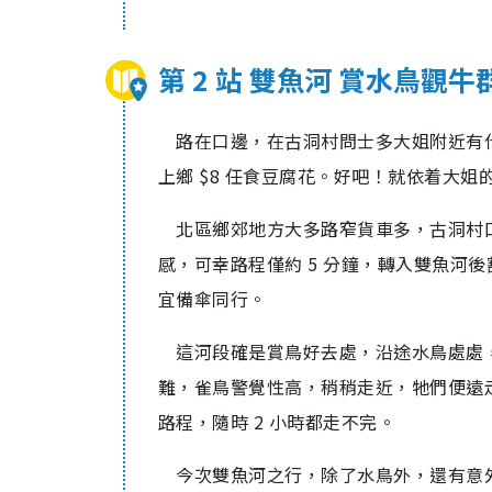
第 2 站 雙魚河 賞水鳥觀牛
路在口邊，在古洞村問士多大姐附近有
上鄉 $8 任食豆腐花。好吧！就依着大姐
北區鄉郊地方大多路窄貨車多，古洞村
感，可幸路程僅約 5 分鐘，轉入雙魚河
宜備傘同行。
這河段確是賞鳥好去處，沿途水鳥處處
難，雀鳥警覺性高，稍稍走近，牠們便遠走
路程，隨時 2 小時都走不完。
今次雙魚河之行，除了水鳥外，還有意