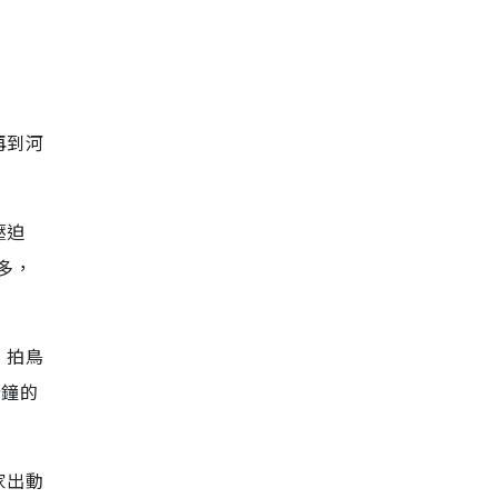
再到河
壓迫
多，
，拍鳥
分鐘的
家出動