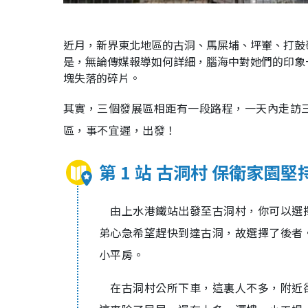
近月，新界東北地區的古洞、馬屎埔、坪輋、打鼓
是，無論傳媒報導如何詳細，腦海中對她們的印象
塊失落的碎片。
其實，三個發展區相距有一段路程，一天內走訪
區，事不宜遲，出發！
第 1 站 古洞村 保衛家園堅
由上水港鐵站出發至古洞村，你可以選擇
弟心急希望趕快到達古洞，故選擇了後者
小平房。
在古洞村公所下車，這裏人不多，附近