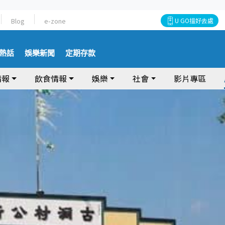
Blog
e-zone
U GO搵好去處
熱話
娛樂新聞
定期存款
情報
飲食情報
娛樂
社會
影片專區