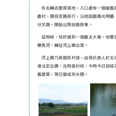
先右轉去塱原濕地，入口處有一個破舊
農村，開段泥路易行，沿途田園風光明媚
分叉路，開始出現迷路跡象。
這時候，恰好遇到一個農夫大哥，他警
雙魚河，轉往河上鄉出發。
河上鄉乃原居民村落，由侯氏族人於北
港法定古蹟，古時是村校，今時今日卻成
舊建築，現已變成茶水間。