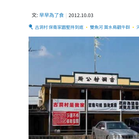
文:
早早為了食
2012.10.03
古洞村 保衛家園堅持到底
雙魚河 賞水鳥觀牛群