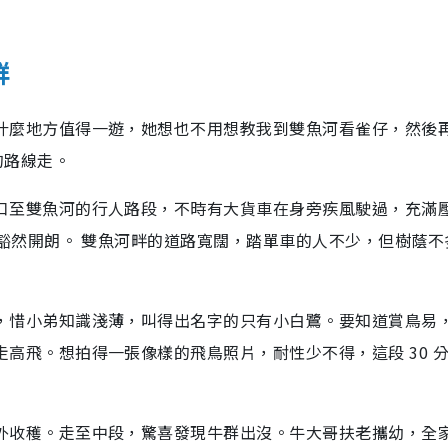
群
什麼地方值得一遊，她想也不用想教我到雙魚河看雀仔，然後
的路線走。
口至雙魚河的行人路段，不時有大貨車在身旁疾風駛過，充滿
後豁然開朗。 雙魚河畔的道路寬闊，踏單車的人不少，但樹蔭不
，惜小弟知識淺薄，叫得出名字的只有小白鷺。要知道賞鳥易
高飛。想拍得一張像樣的飛鳥照片，耐性少不得，這段 30 
外收穫。走至中段，驚喜發現牛群出沒。牛大哥扶老攜幼，全