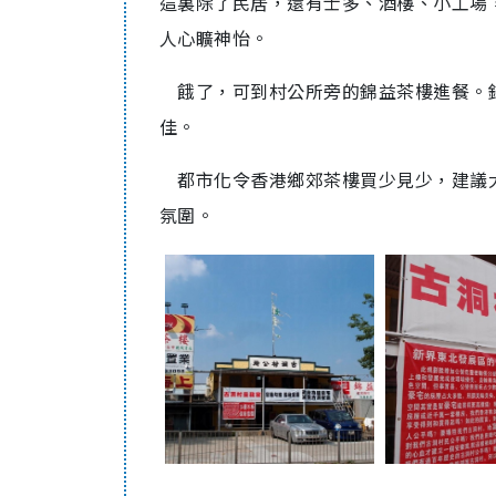
這裏除了民居，還有士多、酒樓、小工場
人心矌神怡。
餓了，可到村公所旁的錦益茶樓進餐。
佳。
都市化令香港鄉郊茶樓買少見少，建議
氛圍。