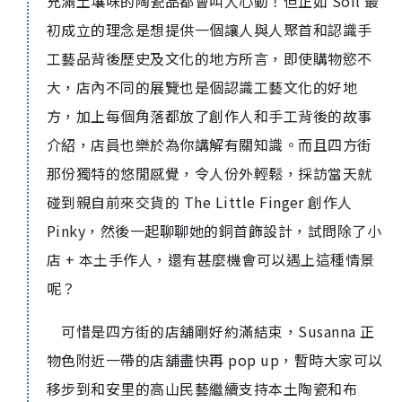
充滿土壤味的陶瓷品都會叫人心動！但正如 Soil 最
初成立的理念是想提供一個讓人與人聚首和認識手
工藝品背後歷史及文化的地方所言，即使購物慾不
大，店內不同的展覽也是個認識工藝文化的好地
方，加上每個角落都放了創作人和手工背後的故事
介紹，店員也樂於為你講解有關知識。而且四方街
那份獨特的悠閒感覺，令人份外輕鬆，採訪當天就
碰到親自前來交貨的 The Little Finger 創作人
Pinky，然後一起聊聊她的銅首飾設計，試問除了小
店 + 本土手作人，還有甚麼機會可以遇上這種情景
呢？
可惜是四方街的店舖剛好約滿結束，Susanna 正
物色附近一帶的店舖盡快再 pop up，暫時大家可以
移步到和安里的高山民藝繼續支持本土陶瓷和布