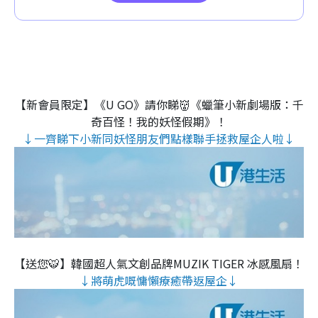
【新會員限定】《U GO》請你睇👹《蠟筆小新劇場版：千
奇百怪！我的妖怪假期》！
↓一齊睇下小新同妖怪朋友們點樣聯手拯救屋企人啦↓
【送您🐯】韓國超人氣文創品牌MUZIK TIGER 冰感風扇！
↓將萌虎嘅慵懶療癒帶返屋企↓