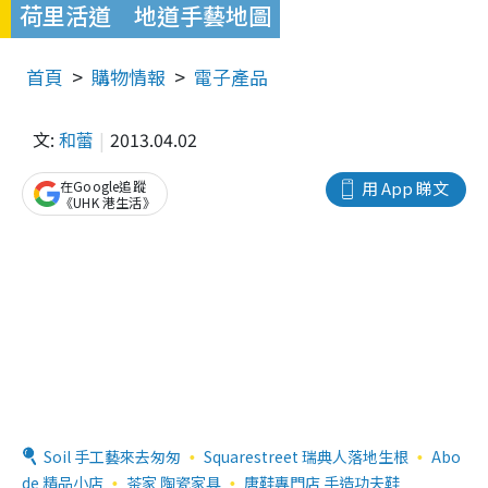
荷里活道 地道手藝地圖
首頁
購物情報
電子產品
文:
和蕾
2013.04.02
在Google追蹤
用 App 睇文
《UHK 港生活》
Soil 手工藝來去匆匆
Squarestreet 瑞典人落地生根
Abo
de 精品小店
茶家 陶瓷家具
唐鞋專門店 手造功夫鞋