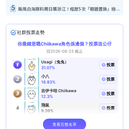
5
颱風白海豚料周日襲浙江！經歷5次「眼牆置換」極罕見 成登陸內地最長途颱風