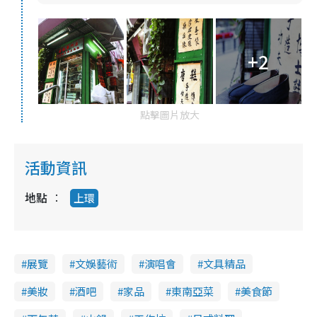
+2
點擊圖片放大
活動資訊
地點
上環
展覽
文娛藝術
演唱會
文具精品
美妝
酒吧
家品
東南亞菜
美食節