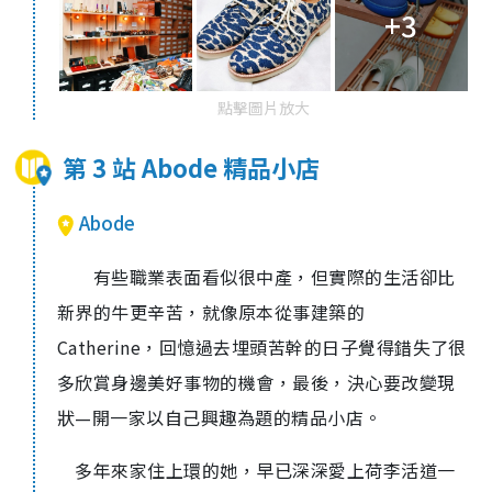
+3
點擊圖片放大
第 3 站 Abode 精品小店
Abode
有些職業表面看似很中產，但實際的生活卻比
新界的牛更辛苦，就像原本從事建築的
Catherine，回憶過去埋頭苦幹的日子覺得錯失了很
多欣賞身邊美好事物的機會，最後，決心要改變現
狀—開一家以自己興趣為題的精品小店。
多年來家住上環的她，早已深深愛上荷李活道一