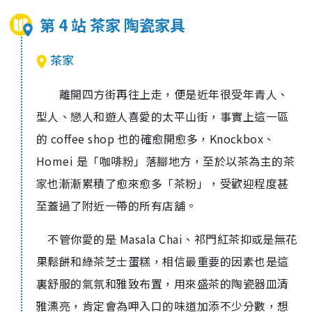
第 4 站 茶家 陶瓷家具
茶家
離開四方街再往上走，便是近年很受年青人、
型人、戀人和遊人喜愛的太平山街，事實上這一區
的 coffee shop 也的確愈開愈多，Knockbox、
Homei 是「咖啡粉」落腳地方，至於以茶為主的茶
家也漸漸累積了愈來愈多「茶粉」，受歡迎程度甚
至蓋過了附近一帶的所有店舖。
不管你愛的是 Masala Chai、祁門紅茶抑或是無花
果鬆餅和綠茶芝士蛋糕，相信最重要的因素也是這
裏舒服的氣氛和雅致布置，用來盛茶的陶瓷器皿清
雅漂亮，肯定會為呷入口的味道加添不少分數，想