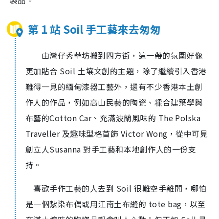
製品。
第 1 站 Soil 手工藝來去匆匆
由灣仔秀華坊搬到四方街，這一帶的氛圍好像
更加貼合 Soil 土壤文創的主題，除了繼續引入香港
難得一見的緬甸漆器工藝外，還有不少香港本土創
作人的作品，例如高山民藝的陶瓷、糅合建築學與
布藝的Cotton Car、充滿波蘭風味的 The Polska
Traveller 及趣味型格首飾 Victor Wong，從中可見
創立人Susanna 對手工藝和本地創作人的一份支
持。
喜歡手作工藝的人去到 Soil 很難空手離開，哪怕
是一個紮染布偶或用江南土布縫的 tote bag，以至