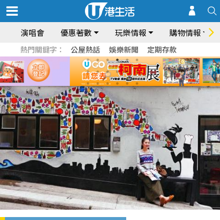
演唱會
優惠著數
玩樂情報
購物情報
熱門關鍵字：
公屋熱話
娛樂新聞
定期存款