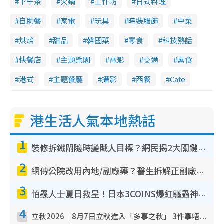
下午茶
火鍋
工作坊
日式料理
自助餐
家電
玩具
時裝服飾
中菜
烘焙
甜品
韓國菜
零食
科技熱話
快餐店
主題樂園
電影
交通
素食
港式
主題餐廳
攝影
西餐
Cafe
港生活人氣本地熱話
1
裝修拆鐵閘隨時變賊人目標？網民揭2大關鍵用途：裝新式等於白裝？附新舊鐵閘分別
2
網傳公院改用內地/副廠藥？醫生拆解正副廠分別 揭4類人換藥隨時出事
3
怕蟲人士夏日救星！日本3COINS爆紅驅蟲神器$45起 1招「全程免觸碰」輕鬆搞定小強
4
立秋2026｜8月7日立秋進入「多事之秋」 3件事唔做得！專家教6招開運 清枱頭／銀包納氣接好運