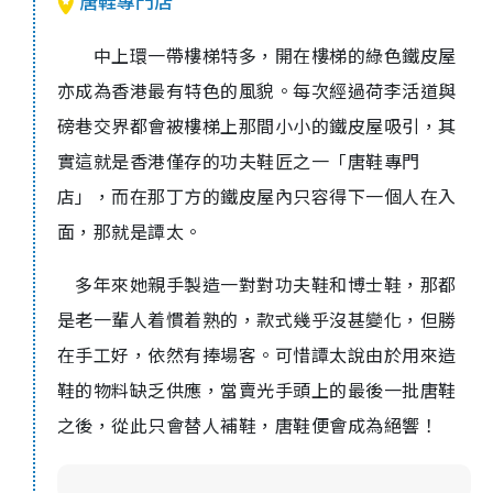
唐鞋專門店
中上環一帶樓梯特多，開在樓梯的綠色鐵皮屋
亦成為香港最有特色的風貌。每次經過荷李活道與
磅巷交界都會被樓梯上那間小小的鐵皮屋吸引，其
實這就是香港僅存的功夫鞋匠之一「唐鞋專門
店」，而在那丁方的鐵皮屋內只容得下一個人在入
面，那就是譚太。
多年來她親手製造一對對功夫鞋和博士鞋，那都
是老一輩人着慣着熟的，款式幾乎沒甚變化，但勝
在手工好，依然有捧場客。可惜譚太說由於用來造
鞋的物料缺乏供應，當賣光手頭上的最後一批唐鞋
之後，從此只會替人補鞋，唐鞋便會成為絕響！