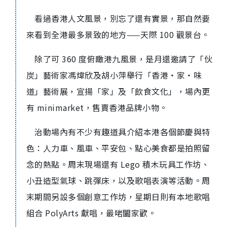
看過香港人文風景，別忘了還有實景，那自然要
來看到全港最多景致的地方——天際 100 觀景台。
除了可 360 度俯瞰港九風景，是月還邀請了「伙
炭」藝術家馮煒欣及胡小萍舉行「香港‧家‧味
道」藝術展，宣揚「家」及「飲食文化」，場內更
有 minimarket，售賣香港品牌小物。
治動場內有不少有趣道具介紹本港各個節慶與特
色：人力車、風車、平安包、點心美食都是拍照留
念的熱點。周末現場還有 Lego 積木玩具工作坊、
小丑造型氣球、跳彈床，以及歌唱表演等活動。周
末期間另設多個創意工作坊，星期日則有本地歌唱
組合 PolyArts 獻唱，最啱闔家歡。