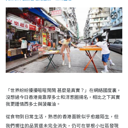
「世界紛紛擾擾喧喧鬧鬧 甚麼是真實？」在網絡國度裏，
沒想過今日香港竟靠厚多士和洋葱圈揚名，相比之下其實
我更鍾情西多士與菠蘿油。
從食物到日常生活，熟悉的香港面貌似乎愈趨陌生，但
我們嚮往的品質還未完全消失，仍可在草根小社區發現