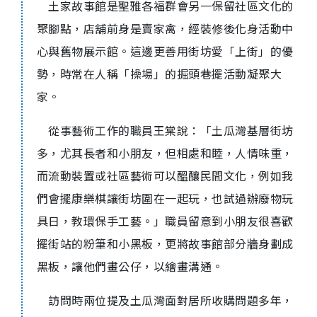
土家故事館是聖雅各福群會另一保留社區文化的
聚腳點，店舖前身是賣家禽，經裝修後化身活動中
心與舊物展示館。這邊更善用街坊愛「上街」的優
勢，時常在人稱「操場」的掘頭巷擺活動凝聚大
家。
從事藝術工作的職員王棠說：「土瓜灣基層街坊
多，尤其長者和小朋友，但相處和睦，人情味重，
而流動裝置或社區藝術可以醞釀民間文化，例如我
們會擺康樂棋讓街坊圍在一起玩，也試過辦廢物玩
具日，教環保手工藝。」職員留意到小朋友很喜歡
擺街站的粉筆和小黑板，更將故事館部分牆身劃成
黑板，讓他們畫公仔，以繪畫溝通。
訪問時兩位提及土瓜灣面對居所收購問題多年，