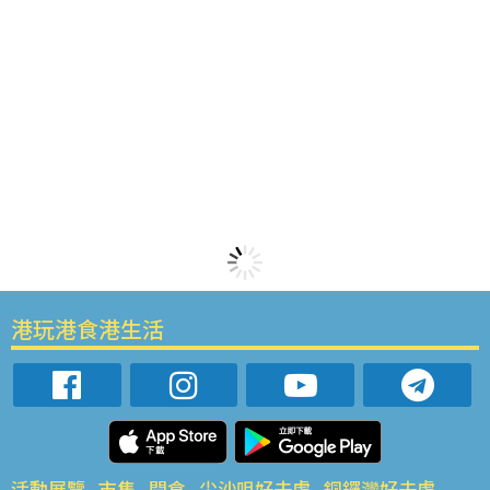
港玩港食港生活
活動展覽
市集
開倉
尖沙咀好去處
銅鑼灣好去處