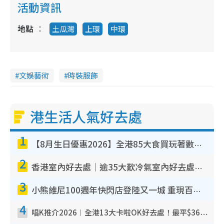
活動資訊
地點
土瓜灣
上環
中環
文娛藝術
時裝服飾
港生活人氣好去處
1
【8月生日優惠2026】全港85大食買玩著數攻略 自助餐/火鍋放題同行免費＋誠品/DONKI送現金券
2
香港室內好去處｜逾35大歎冷氣室內好去處推介 室內活動免費避雨無懼落雨
3
小熊維尼100週年快閃店登陸又一城 重現百畝森林經典場景／獨家限定盲盒登場／專屬DIY香水
4
唱K推介2026︱全港13大卡啦OK好去處！最平$36起 日文K都有！(附地址+收費詳情)