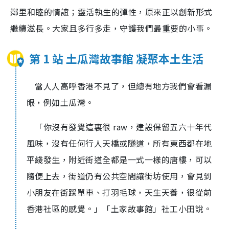
鄰里和睦的情誼；靈活執生的彈性，原來正以創新形式
繼續滋長。大家且多行多走，守護我們最重要的小事。
第 1 站 土瓜灣故事館 凝聚本土生活
當人人高呼香港不見了，但總有地方我們會看漏
眼，例如土瓜灣。
「你沒有發覺這裏很 raw，建設保留五六十年代
風味，沒有任何行人天橋或隧道，所有東西都在地
平綫發生，附近街道全都是一式一樣的唐樓，可以
隨便上去，街道仍有公共空間讓街坊使用，會見到
小朋友在街踩單車、打羽毛球，天生天養，很從前
香港社區的感覺。」「土家故事館」社工小田說。