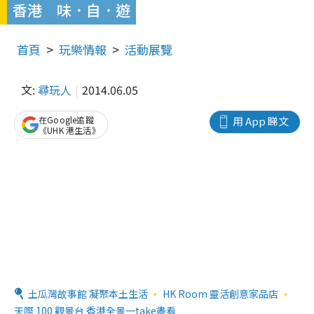
香港 味．自．遊
首頁
玩樂情報
活動展覽
文:
尋玩人
2014.06.05
在Google追蹤
用 App 睇文
《UHK 港生活》
土瓜灣故事館 凝聚本土生活
HK Room 靈活創意家品店
天際 100 觀景台 香港全景一take盡看