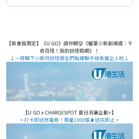
【新會員限定】《U GO》請你睇👹《蠟筆小新劇場版：千
奇百怪！我的妖怪假期》！
↓一齊睇下小新同妖怪朋友們點樣聯手拯救屋企人啦↓
【U GO x CHARGESPOT 夏日消暑企劃⚡】
> 打卡即送充電券！限量1000張🔋送完即止 <