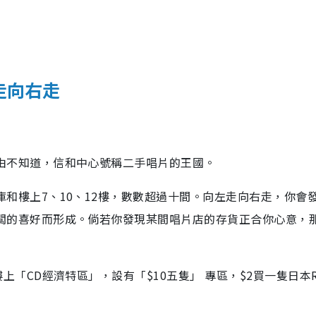
左走向右走
由不知道，信和中心號稱二手唱片的王國。
和樓上7、10、12樓，數數超過十間。向左走向右走，你會
闆的喜好而形成。倘若你發現某間唱片店的存貨正合你心意，
上「CD經濟特區」，設有「$10五隻」 專區，$2買一隻日本R