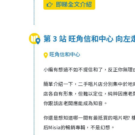
即睇全文介紹
第 3 站 旺角信和中心 向
旺角信和中心
小編有想過不如不提信和了，反正你無理
簡單介紹一下，二手唱片店分別集中於地庫
店各自有形象，但難以定位，純粹因應老
你跟該店老闆應能成為知音。
你還是想知道哪一間有最抵買的唱片吧? 樓
后Misia的暢銷專輯，不是幻想。