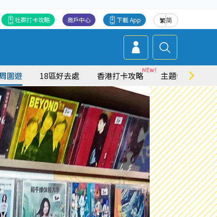
社群打卡攻略
商戶中心
下載 App
繁
简
周圍遊
18區好去處
香港打卡攻略
主題特集