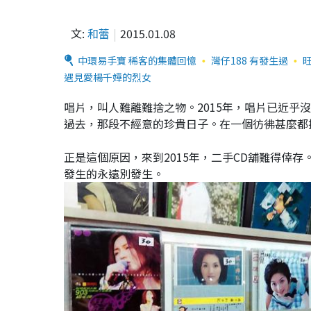
文:
和蕾
2015.01.08
中環易手寶 稀客的集體回憶
灣仔188 有發生過
遇見愛楊千嬅的烈女
唱片，叫人難離難捨之物。2015年，唱片已近
過去，那段不經意的珍貴日子。在一個彷彿甚麼都
正是這個原因，來到2015年，二手CD舖難得倖
發生的永遠別發生。