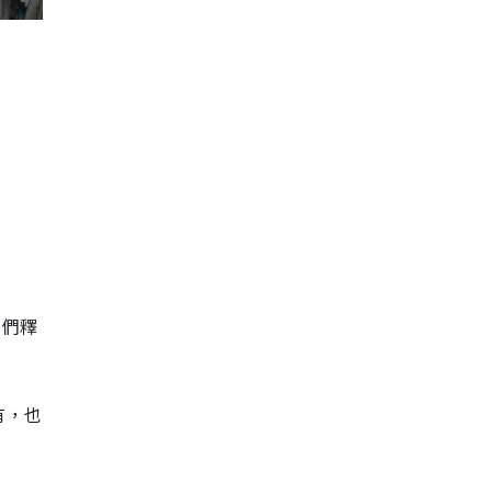
人們釋
有，也