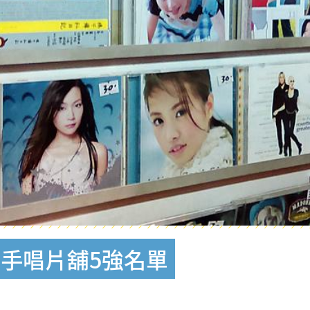
手唱片舖5強名單