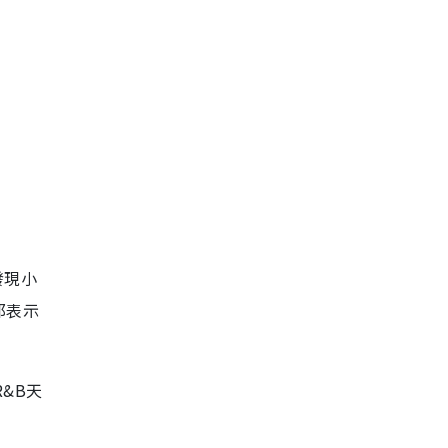
發現小
那表示
&B天