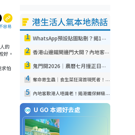
港生活人氣本地熱話
不容易
1
WhatsApp預設貼圖點刪？揭1招「反向操作」還原簡潔介面 附3步實測教學
有人的
2
香港山邊鐵閘邊門大開？內地客困惑意義何在！網民神回覆：呢種叫法理性防禦
較好。
3
鬼門開2026｜農曆七月撞正日全食特別邪？專家警告切忌做一事！揭4大禁忌+2招保平安
但求怕
4
奪命寄生蟲｜食生菜狂瀉首現死者！疫潮惡化錄1.8萬宗病例 揭洗菜3大謬誤
5
內地客歎港人唔識老！揭港鐵保鮮級冷氣 港人求放過：咪投訴
U GO 本週好去處