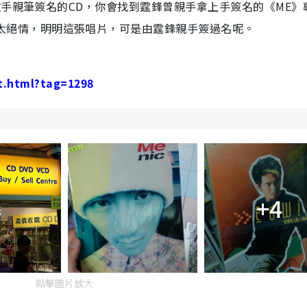
多由歌手親筆簽名的CD，你會找到霆鋒曾親手拿上手簽名的《ME》
太絕情，明明這張唱片，可是由霆鋒親手簽過名呢。
st.html?tag=1298
+4
點擊圖片放大