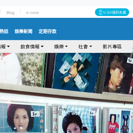
Blog
e-zone
U GO搵好去處
熱話
娛樂新聞
定期存款
情報
飲食情報
娛樂
社會
影片專區