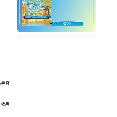
易手寶
愛收集