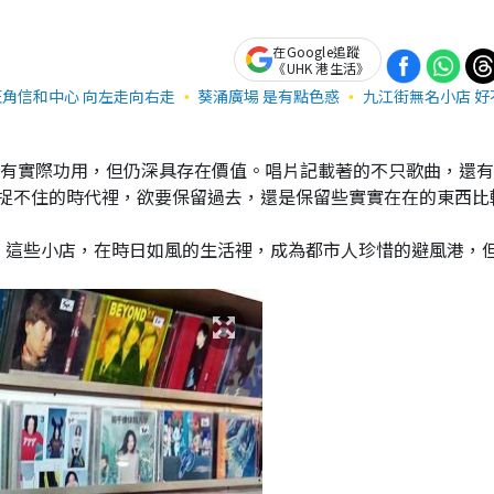
在Google追蹤
《UHK 港生活》
旺角信和中心 向左走向右走
葵涌廣場 是有點色惑
九江街無名小店 好
乎沒有實際功用，但仍深具存在價值。唱片記載著的不只歌曲，還
捉不住的時代裡，欲要保留過去，還是保留些實實在在的東西比
存。這些小店，在時日如風的生活裡，成為都市人珍惜的避風港，