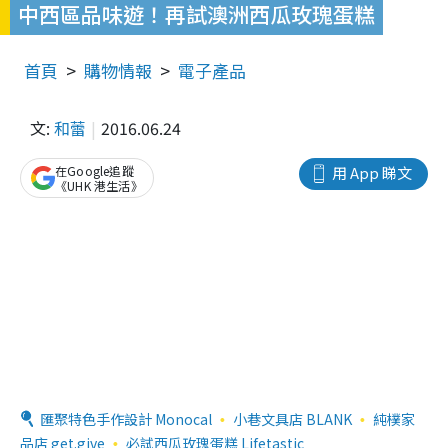
中西區品味遊！再試澳洲西瓜玫瑰蛋糕
首頁
購物情報
電子產品
文:
和蕾
2016.06.24
在Google追蹤
用 App 睇文
《UHK 港生活》
匯聚特色手作設計 Monocal
小巷文具店 BLANK
純樸家
品店 get.give
必試西瓜玫瑰蛋糕 Lifetastic