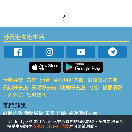
港玩港食港生活
活動展覽
市集
開倉
尖沙咀好去處
銅鑼灣好去處
元朗好去處
荃灣好去處
旺角好去處
社會
餐廳情報
戶外郊遊
社會福利
熱門類別
網民熱話
活動展覽
市集
開倉
尖沙咀好去處
銅鑼灣好去處
元朗好去處
荃灣好去處
旺角好去處
社會
U Lifestyle 會使用Cookies來改善您的網站體驗，請確定您同意
接受本網站之
私隱政策和使用條款
才可繼續瀏覽。
餐廳情報
戶外郊遊