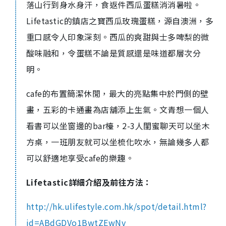
落山行到身水身汗，食返件西瓜蛋糕消消暑啦。
Lifetastic的鎮店之寶西瓜玫瑰蛋糕，源自澳洲，多
重口感令人印象深刻。西瓜的爽甜與士多啤梨的微
酸味融和，令蛋糕不論是質感還是味道都層次分
明。
cafe的布置簡潔休閒，最大的亮點集中於門側的壁
畫，五彩的卡通畫為店舖添上生氣。文青想一個人
看書可以坐窗邊的bar檯，2-3人閨蜜聊天可以坐木
方桌，一班朋友就可以坐梳化吹水，無論幾多人都
可以舒適地享受cafe的樂趣。
Lifetastic詳細介紹及前往方法：
http://hk.ulifestyle.com.hk/spot/detail.html?
id=ABdGDVo1BwtZEwNv