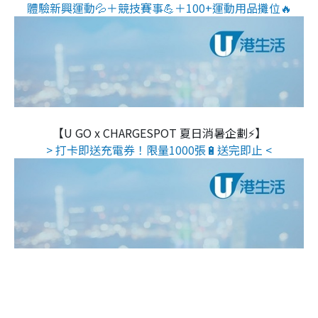
體驗新興運動💦＋競技賽事💪＋100+運動用品攤位🔥
【U GO x CHARGESPOT 夏日消暑企劃⚡】
> 打卡即送充電券！限量1000張🔋送完即止 <