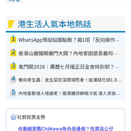
港生活人氣本地熱話
1
WhatsApp預設貼圖點刪？揭1招「反向操作」還原簡潔介面 附3步實測教學
2
香港山邊鐵閘邊門大開？內地客困惑意義何在！網民神回覆：呢種叫法理性防禦
3
鬼門開2026｜農曆七月撞正日全食特別邪？專家警告切忌做一事！揭4大禁忌+2招保平安
4
奪命寄生蟲｜食生菜狂瀉首現死者！疫潮惡化錄1.8萬宗病例 揭洗菜3大謬誤
5
內地客歎港人唔識老！揭港鐵保鮮級冷氣 港人求放過：咪投訴