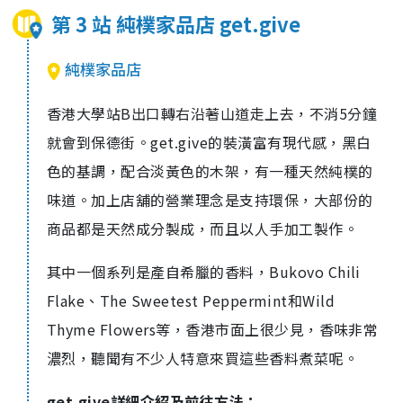
第 3 站 純樸家品店 get.give
純樸家品店
香港大學站B出口轉右沿著山道走上去，不消5分鐘
就會到保德街。get.give的裝潢富有現代感，黑白
色的基調，配合淡黃色的木架，有一種天然純樸的
味道。加上店舖的營業理念是支持環保，大部份的
商品都是天然成分製成，而且以人手加工製作。
其中一個系列是產自希臘的香料，Bukovo Chili
Flake、The Sweetest Peppermint和Wild
Thyme Flowers等，香港市面上很少見，香味非常
濃烈，聽聞有不少人特意來買這些香料煮菜呢。
get.give詳細介紹及前往方法：