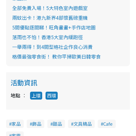
全部免費入場！5大特色室內遊戲室
兩蚊出卡！港九新界4部懷舊磅重機
5間優點逐間睇！旺角畫畫+手作店地圖
落雨也不怕！香港5大室內緩跑徑
一舉兩得！到4間型格社企作良心消費
格價最強零食街！ 教你平掃歐美日韓零食
活動資訊
地點
上環
西環
家品
飾品
甜品
文具精品
Cafe
家電