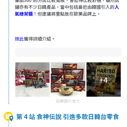
舖亦有不少日韓產品，當中包括最近由韓國引入的
人
氣綠茶醬
！但建議將重點放在歐美品牌上。
按此
獲得詳細介紹。
+4
點擊圖片放大
第 4 站 食神伝說 引進多款日韓台零食