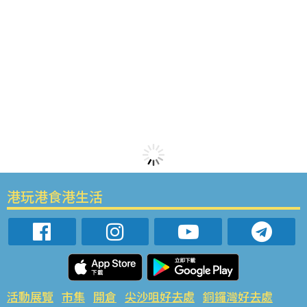
港玩港食港生活
活動展覽
市集
開倉
尖沙咀好去處
銅鑼灣好去處