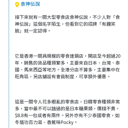
食神伝說
接下來就有一間大型零食店食神伝說，不少人對「食
神伝說」這個名字陌生，但看到它的招牌「有趣笑
臉」就一定認得。
它是香港一間具規模的零食連鎖店，開店至今超過20
年，銷售的貨品種類繁多，主要來自日本、台灣、泰
國、馬來西亞等地方。全港分店不算多，主要集中在
旺角區，另店舖設有會員制度，可享額外優惠。
這是一間令人花多眼亂的零食店，日韓零食種類非常
多，當中最不可以錯過的是日本糖果類，價錢不貴，
$8.8有一包或者有兩件。另外亦有不少泰國零食，如
冬蔭功百力滋、香蕉味Pocky。