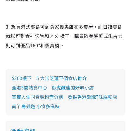
3. 想買港式零食可到食家優惠店和多慶屋，而日韓零食
就以可到食神伝說和アメ 横丁，購買歐美餅乾或朱古力
則可到優品360°和價真棧。
$300樓下 5 大米芝蓮平價食店推介
全港5間熟食中心 臥虎藏龍的好味小店
其實人生同食腸粉無分別 發掘香港5間好味腸粉店
南丫島郊遊 小食多滋味