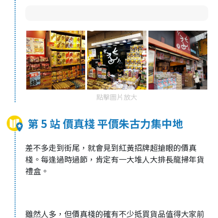
點擊圖片放大
第 5 站 價真棧 平價朱古力集中地
差不多走到街尾，就會見到紅黃招牌超搶眼的價真
棧。每逢過時過節，肯定有一大堆人大排長龍掃年貨
禮盒。
雖然人多，但價真棧的確有不少抵買貨品值得大家前