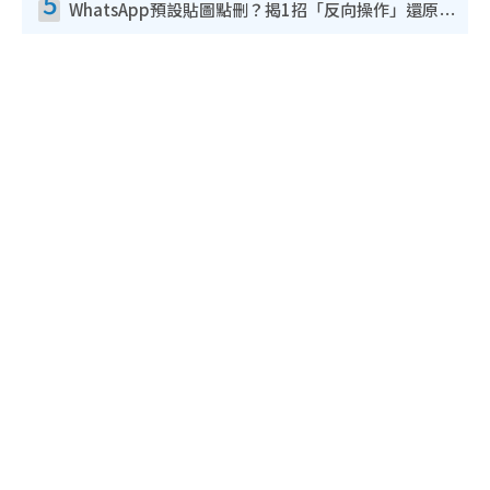
5
WhatsApp預設貼圖點刪？揭1招「反向操作」還原簡潔介面 附3步實測教學