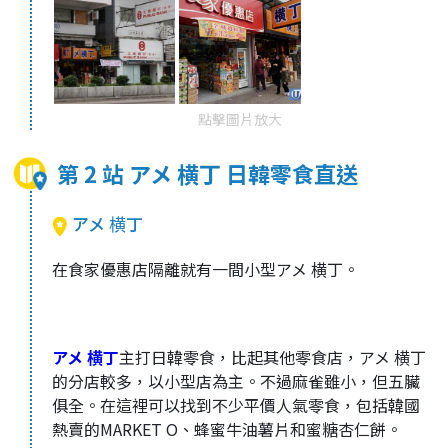
點擊圖片放大
第 2 站 アメ 横丁 日韓零食直送
アメ 横丁
在食家優惠店隔離就有一間小型アメ 横丁。
アメ 横丁
主打日韓零食，比起其他零食店，アメ 横丁
的分店較多，以小型店為主。不過麻雀雖小，但五臟
俱全。在這裡可以找到不少平價人氣零食，包括韓國
熱賣的MARKET O、蜂蜜牛油薯片和蜜糖杏仁餅。