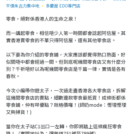
平價朱古力集中地
多慶屋 EDO專門店
零食，絕對係香港人的生命之泉！
而一講起零食，相信唔少人第一時間都會諗起阿信屋。其
實香港賣零食的不單只得阿信屋，還有其他零食店。
以下要為你介紹的零食鋪，大家應該都覺得熟口熟面，好
似間唔中都會經過一間。但到底呢幾間零食店又有什麼分
別？千祈唔好以為呢幾間零食店是千篇一律，實情是各有
春秋。
今次小編帶你遊太子，一次過走盡香港各大零食店，拆解
這幾間零食店的賣點，細數邊款零食最抵買！成條街都係
零食鋪，仲有咩優點？咪格價囉！(師奶mode：慳埋慳埋
又夠掃貨！)
當你在太子站C1出口一左轉，你即將踏上這條瘋狂零食
路！（實際地址為：彌敦道751號至789號）