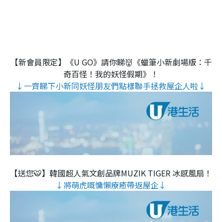
【新會員限定】《U GO》請你睇👹《蠟筆小新劇場版：千
奇百怪！我的妖怪假期》！
↓一齊睇下小新同妖怪朋友們點樣聯手拯救屋企人啦↓
【送您🐯】韓國超人氣文創品牌MUZIK TIGER 冰感風扇！
↓將萌虎嘅慵懶療癒帶返屋企↓