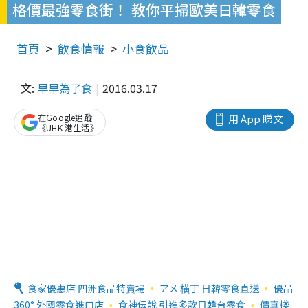
格價最強零食街！ 教你平掃歐美日韓零食
首頁
飲食情報
小食飲品
文:
早早為了食
2016.03.17
在Google追蹤
用 App 睇文
《UHK 港生活》
食家優惠店 四洲食品特賣場
アメ 横丁 日韓零食直送
優品
360° 外國零食進口店
食神伝說 引進多款日韓台零食
價真棧