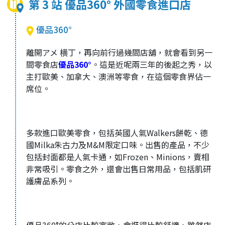
第 3 站 優品360° 外國零食進口店
優品360°
離開アメ 横丁，再向前行過幾間店舖，就會看到另一
間零食店
優品360°
。這是近呢兩三年的後起之秀，以
主打歐美、加拿大、澳洲等零食，在這個零食界佔一
席位。
多款進口歐美零食，包括英國人氣Walkers餅乾、德
國Milka朱古力及M&M限定口味。出售的產品，不少
包括封面都是人氣卡通，如Frozen、Minions，賣相
非常吸引。零食之外，還會出售日常用品，包括肌研
護膚品系列。
優品360°的分店比較寬敞，會逛得比較舒適，雖然店