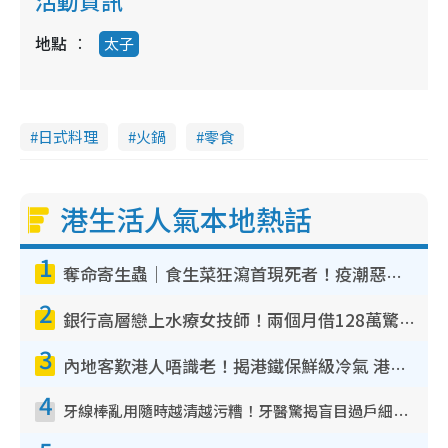
活動資訊
地點
太子
日式料理
火鍋
零食
港生活人氣本地熱話
1
奪命寄生蟲｜食生菜狂瀉首現死者！疫潮惡化錄1.8萬宗病例 揭洗菜3大謬誤
2
銀行高層戀上水療女技師！兩個月借128萬驚覺「沉船」沉落火海 揭背後疑似邪教操控賣淫
3
內地客歎港人唔識老！揭港鐵保鮮級冷氣 港人求放過：咪投訴
4
牙線棒亂用隨時越清越污糟！牙醫驚揭盲目過戶細菌恐致蛀牙：呢種先係日常真保養