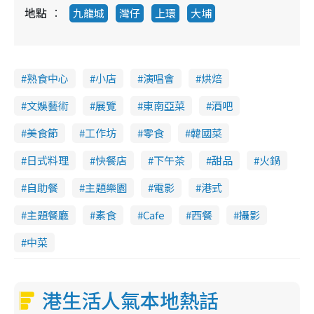
地點
九龍城
灣仔
上環
大埔
熟食中心
小店
演唱會
烘焙
文娛藝術
展覽
東南亞菜
酒吧
美食節
工作坊
零食
韓國菜
日式料理
快餐店
下午茶
甜品
火鍋
自助餐
主題樂園
電影
港式
主題餐廳
素食
Cafe
西餐
攝影
中菜
港生活人氣本地熱話