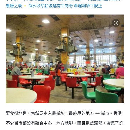
餐廳之最
深水埗芽莊城越南牛肉粉 滴漏咖啡平靚正
要食得地道，當然要走入最街坊、最麻甩的地方 — 街市。香港
不少街市都設有熟食中心，地方就腳，而且臥虎藏龍，雲集了許