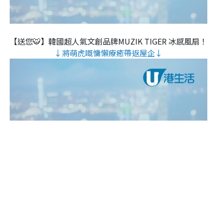
【送您🐯】韓國超人氣文創品牌MUZIK TIGER 冰感風扇！
↓將萌虎嘅慵懶療癒帶返屋企↓