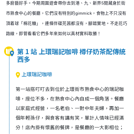
多廚藝好手。今期周圍遊會帶你去到港、九、新界5間藏身於街
市熟食中心的餐廳，它們沒有特別的gimmick，食物上不只沒有
頂着球「棉花糖」，連條伴碟芫茜都沒有，腳踏實地。不走花巧
路線，即管看看它們多年來如何以真材實料取勝！
第 1 站 上環瑞記咖啡 樽仔奶茶配傳統
西多
上環瑞記咖啡
第一站搭叮叮去到位於上環街市熟食中心的瑞記咖
啡，座位不多，在熟食中心內自成一個角落。餐廳
以家庭式經營，一名老伯、一對中年夫婦，再加一
個年輕孫仔，與食客有講有笑，單計人情味已經滿
分！店內掛有懷舊的餐牌，是餐廳的一大影相位；