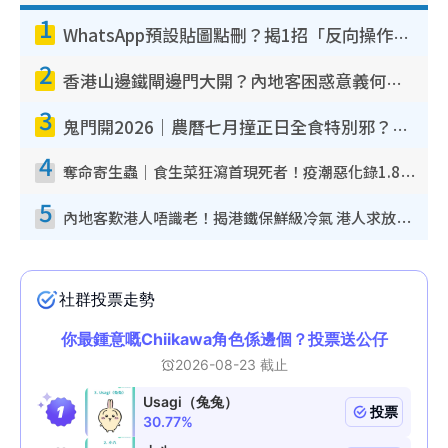
1
WhatsApp預設貼圖點刪？揭1招「反向操作」還原簡潔介面 附3步實測教學
2
香港山邊鐵閘邊門大開？內地客困惑意義何在！網民神回覆：呢種叫法理性防禦
3
鬼門開2026｜農曆七月撞正日全食特別邪？專家警告切忌做一事！揭4大禁忌+2招保平安
4
奪命寄生蟲｜食生菜狂瀉首現死者！疫潮惡化錄1.8萬宗病例 揭洗菜3大謬誤
5
內地客歎港人唔識老！揭港鐵保鮮級冷氣 港人求放過：咪投訴