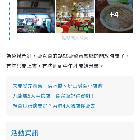
+4
點擊圖片放大
為免摸門釘，要覓食的話就要留意餐廳的開放時間了，
有些只開上晝，有些則到中午才開始營業。
未開發先興奮 洪水橋、屏山隱匿小店遊
九龍城5大手信店 食完飯記得買喇！
想食炒蛋邊間好？香港4大熱店你要去
活動資訊