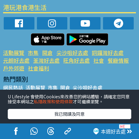
港玩港食港生活
活動展覽
市集
開倉
尖沙咀好去處
銅鑼灣好去處
元朗好去處
荃灣好去處
旺角好去處
社會
餐廳情報
戶外郊遊
社會福利
熱門類別
網民熱話
活動展覽
市集
開倉
尖沙咀好去處
銅鑼灣好去處
元朗好去處
荃灣好去處
旺角好去處
社會
U Lifestyle 會使用Cookies來改善您的網站體驗，請確定您同意
接受本網站之
私隱政策和使用條款
才可繼續瀏覽。
餐廳情報
戶外郊遊
熱門標籤
我已閱讀及同意
#UGO搵好去處
#人氣活動推介
#美食社群熱話
#親子玩樂好去處
#ULifestyle應用程式
#限時搶
本週好去處
#UJetso禮物放送
#ULifestyle商戶中心
#著數
#網絡熱話