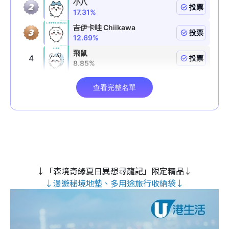
↓「森境奇緣夏日異想尋龍記」限定精品↓
↓漫遊秘境地墊、多用途旅行收納袋↓