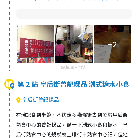
+2
點擊圖片放大
第 2 站 皇后街曾記粿品 潮式糖水小食
皇后街曾記粿品
在瑞記食到半飽，不妨走多幾條街去到位於皇后街
熟食中心的曾記粿品，試一下潮式小食和糖水！皇
后街熟食中心的規模較上環街市熟食中心細，但地