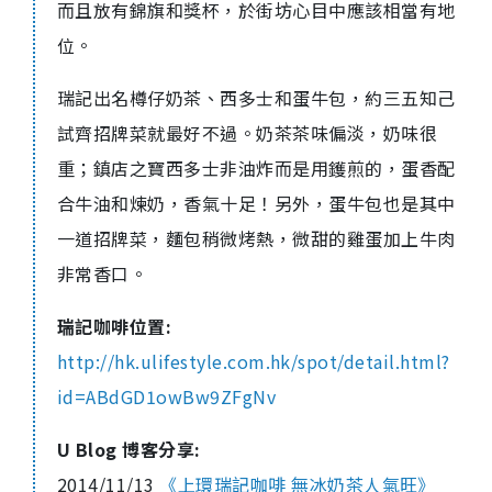
而且放有錦旗和獎杯，於街坊心目中應該相當有地
位。
瑞記出名樽仔奶茶、西多士和蛋牛包，約三五知己
試齊招牌菜就最好不過。奶茶茶味偏淡，奶味很
重；鎮店之寶西多士非油炸而是用鑊煎的，蛋香配
合牛油和煉奶，香氣十足！另外，蛋牛包也是其中
一道招牌菜，麵包稍微烤熱，微甜的雞蛋加上牛肉
非常香口。
瑞記咖啡位置:
http://hk.ulifestyle.com.hk/spot/detail.html?
id=ABdGD1owBw9ZFgNv
U Blog 博客分享:
2014/11/13
《上環瑞記咖啡 無冰奶茶人氣旺》