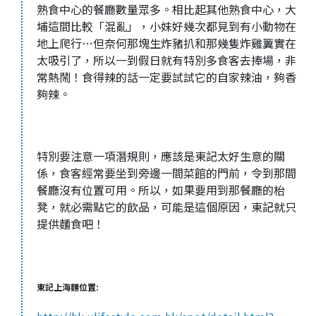
熟食中心的餐廳數量眾多。相比起其他熟食中心，大
埔這間比較「混亂」，小妹好幾次都見到有小動物在
地上爬行…但奈何那塊生炸豬扒和那幾隻炸雞翼實在
太吸引了，所以一到假日就有特別多食客去捧場，非
常熱鬧！食得辣的話一定要試試它的自家辣油，夠香
夠辣。
特別要注意一項潛規則，應該是東記太好生意的關
係，食客經常要坐到旁邊一間菜館的門前，令到那間
餐廳沒有位置可用。所以，如果要用到那餐廳的枱
凳，就必需點它的飲品，可能是這個原因，東記就只
提供麵食吧！
東記上海麵位置: