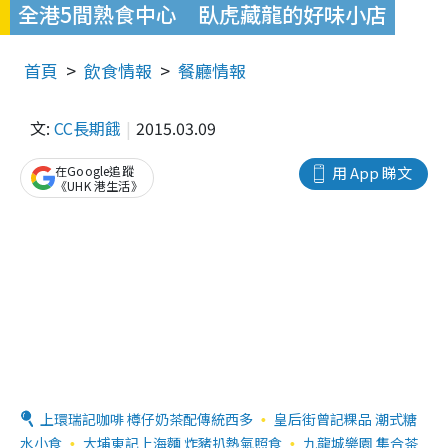
全港5間熟食中心 臥虎藏龍的好味小店
首頁
飲食情報
餐廳情報
文:
CC長期餓
2015.03.09
在Google追蹤
用 App 睇文
《UHK 港生活》
上環瑞記咖啡 樽仔奶茶配傳統西多
皇后街曾記粿品 潮式糖
水小食
大埔東記上海麵 炸豬扒熱氣照食
九龍城樂園 集合茶