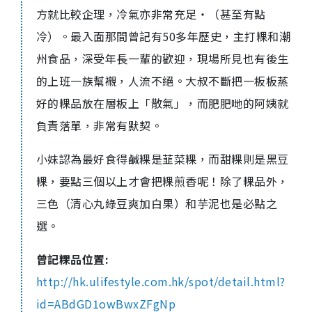
方就比較企理，冷氣亦非常充足‧（甚至有點
冷）。最入面那間曾記有50多年歷史，主打粿和潮
州食品，深受年長一輩的歡迎，現場所見也有後生
的上班一族幫襯，人流不絕。大叔不斷把一板板蒸
好的粿品放在層板上「散氣」，而肥肥哋的阿姨就
負責落單，非常有默契。
小妹認為最好食得鹹粿是韮菜粿，而甜粿則是黑豆
粿，要點三個以上才會把粿煎香呢！除了粿品外，
三色（清心丸綠豆爽加白果）和芋泥也是必點之
選。
曾記粿品位置:
http://hk.ulifestyle.com.hk/spot/detail.html?
id=ABdGD1owBwxZFgNp