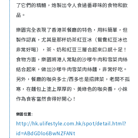
了它們的精髓，炮製出令人食過番尋味的食物和飲
品。
樂園完全表現了香港茶餐廳的特色，用料簡單，但
製作認真，尤其是那杯奶茶紅豆冰（鴛鴦紅豆冰也
非常好喝），茶、奶和紅豆三層合起來口感十足！
食物方面，樂園將港人常點的沙嗲牛肉和雪菜肉絲
結合起來，做出沙嗲牛肉雪菜肉絲麵，非常好吃。
另外，餐廳的咖央多士/西多也是招牌菜，老闆不孤
寒，在麵包上塗上厚厚的、黃綠色的咖央醬，小妹
作為食客當然食得好開心！
樂園位置:
http://hk.ulifestyle.com.hk/spot/detail.html?
id=ABdGDlo6BwNZFANt