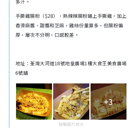
多汁。
手撕雞腸粉（$28），熱辣辣腸粉鋪上手撕雞，加上
香滑麻醬、甜醬和芝麻，雞絲份量算多，但腸粉偏
厚，層次不分明，口感較差。
地址：荃灣大河道18號地皇廣場1樓大食王美食廣場
6號舖
+3
點擊圖片放大