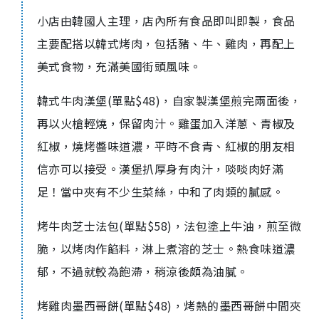
小店由韓國人主理，店內所有食品即叫即製，食品
主要配搭以韓式烤肉，包括豬、牛、雞肉，再配上
美式食物，充滿美國街頭風味。
韓式牛肉漢堡(單點$48)，自家製漢堡煎完兩面後，
再以火槍輕燒，保留肉汁。雞蛋加入洋蔥、青椒及
紅椒，燒烤醬味道濃，平時不食青、紅椒的朋友相
信亦可以接受。漢堡扒厚身有肉汁，啖啖肉好滿
足！當中夾有不少生菜絲，中和了肉類的膩感。
烤牛肉芝士法包(單點$58)，法包塗上牛油，煎至微
脆，以烤肉作餡料，淋上煮溶的芝士。熱食味道濃
郁，不過就較為飽滯，稍涼後頗為油膩。
烤雞肉墨西哥餅(單點$48)，烤熱的墨西哥餅中間夾