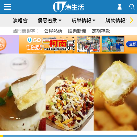
演唱會
優惠著數
玩樂情報
購物情報
熱門關鍵字：
公屋熱話
娛樂新聞
定期存款