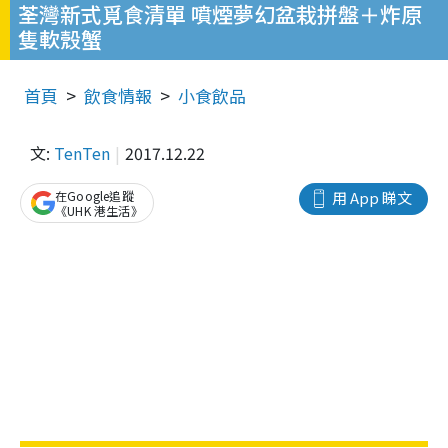
荃灣新式覓食清單 噴煙夢幻盆栽拼盤＋炸原
隻軟殼蟹
首頁
飲食情報
小食飲品
文:
TenTen
2017.12.22
在Google追蹤
用 App 睇文
《UHK 港生活》