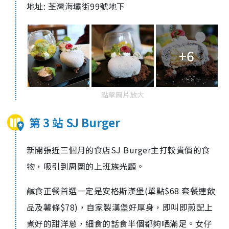
地址: 荃灣海壩街99號地下
+6
點擊圖片放大
第 3 站 SJ Burger
新開張近三個月的食店SJ Burger主打較貴價的食
物，吸引到周圍的上班族光顧。
鹹食正餐首選一定是安格斯漢堡(單點$68 套餐連飲
品及薯條$78)，自家製漢堡好厚身，即叫即煎配上
煮好的甜洋蔥，細食的話食半個都夠哂滿足。女仔