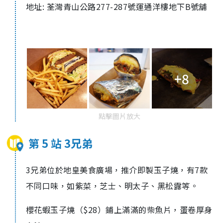
地址: 荃灣青山公路277-287號運通洋樓地下B號舖
+8
點擊圖片放大
第 5 站 3兄弟
3兄弟位於地皇美食廣場，推介即製玉子燒，有7款
不同口味，如紫菜，芝士、明太子、黑松露等。
櫻花蝦玉子燒（$28）鋪上滿滿的柴魚片，蛋卷厚身