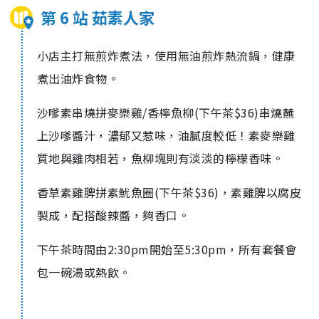
第 6 站 茹素人家
小店主打無煎炸煮法，使用無油煎炸熱流鍋，健康
煮出油炸食物。
沙嗲素串燒拼麥樂雞/香檸魚柳(下午茶$36)串燒蘸
上沙嗲醬汁，濃郁又惹味，油膩度較低！素麥樂雞
質地與雞肉相若，魚柳塊則有淡淡的檸檬香味。
香草素雞脾拼素魷魚圈(下午茶$36)，素雞脾以腐皮
製成，配搭酸辣醬，夠香口。
下午茶時間由2:30pm開始至5:30pm，所有套餐會
包一碗湯或熱飲。