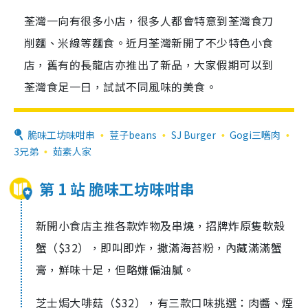
荃灣一向有很多小店，很多人都會特意到荃灣食刀
削麵、米線等麵食。近月荃灣新開了不少特色小食
店，舊有的長龍店亦推出了新品，大家假期可以到
荃灣食足一日，試試不同風味的美食。
脆味工坊味咁串
荳子beans
SJ Burger
Gogi三嚿肉
3兄弟
茹素人家
第 1 站 脆味工坊味咁串
新開小食店主推各款炸物及串燒，招牌炸原隻軟殼
蟹（$32），即叫即炸，撒滿海苔粉，內藏滿滿蟹
膏，鮮味十足，但略嫌偏油膩。
芝士焗大啡菇（$32），有三款口味挑選：肉醬、煙