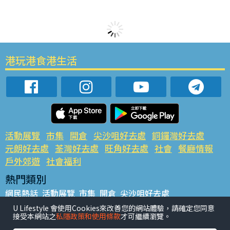
港玩港食港生活
活動展覽
市集
開倉
尖沙咀好去處
銅鑼灣好去處
元朗好去處
荃灣好去處
旺角好去處
社會
餐廳情報
戶外郊遊
社會福利
熱門類別
網民熱話
活動展覽
市集
開倉
尖沙咀好去處
銅鑼灣好去處
元朗好去處
荃灣好去處
旺角好去處
社會
U Lifestyle 會使用Cookies來改善您的網站體驗，請確定您同意
接受本網站之
私隱政策和使用條款
才可繼續瀏覽。
餐廳情報
戶外郊遊