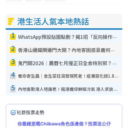
港生活人氣本地熱話
1
WhatsApp預設貼圖點刪？揭1招「反向操作」還原簡潔介面 附3步實測教學
2
香港山邊鐵閘邊門大開？內地客困惑意義何在！網民神回覆：呢種叫法理性防禦
3
鬼門開2026｜農曆七月撞正日全食特別邪？專家警告切忌做一事！揭4大禁忌+2招保平安
4
奪命寄生蟲｜食生菜狂瀉首現死者！疫潮惡化錄1.8萬宗病例 揭洗菜3大謬誤
5
內地客歎港人唔識老！揭港鐵保鮮級冷氣 港人求放過：咪投訴