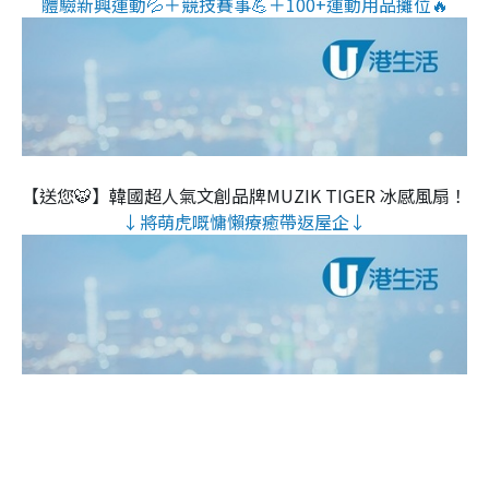
體驗新興運動💦＋競技賽事💪＋100+運動用品攤位🔥
【送您🐯】韓國超人氣文創品牌MUZIK TIGER 冰感風扇！
↓將萌虎嘅慵懶療癒帶返屋企↓