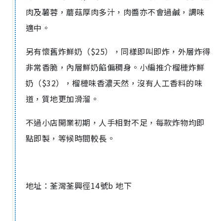
肉及薯蓉，蘑菇厚肉多汁，肉醬亦不會過鹹，調味
適中。
另有懷舊炸鮮奶（$25），同樣即叫即炸，外層炸得
非常香脆，內層鮮奶餡偏稠身。小編推介榴槤炸鮮
奶（$32），榴槤味香濃天然，沒有人工香料的味
道，質地更加滑溜。
不過小店開業初期，人手相對不足，每款炸物均即
點即製，等候時間較長。
地址：荃灣荃興徑14號b 地下