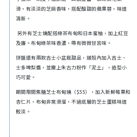
滑，有淡淡的芝麻香味，搭配酸甜的蘋果蓉，味道
清新。
另外有芝士燒配搭綠茶布甸和日本蜜柚，加上紅豆
及廉。布甸綠茶味香濃，帶有微微甘苦味。
拼盤還有兩款吉士小盆栽甜品，撻殻內加入吉士、
士多啤梨醬，並撒上朱古力粉作「泥土」，造型小
巧可愛。
期間限間焦糖芝士布甸燒（$55），加入新鮮莓果和
杏仁片，布甸非常滑溜，不過底層的芝士蛋糕味道
較淡。