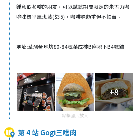
鍾意飲咖啡的朋友，可以試試期間限定的朱古力咖
啡味梳乎厘班戟($35)，咖啡味頗重但不怕苦。
地址:荃灣鱟地坊80-84號華成樓B座地下B4號舖
+8
點擊圖片放大
第 4 站 Gogi三嚿肉