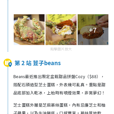
+7
點擊圖片放大
第 2 站 荳子beans
Beans最近推出限定盆栽甜品拼盤Cozy（$88），
搭配石頭造型芝士蛋糕，外表幾可亂真。重點是甜
品底部加入乾冰，上枱時有噴煙效果，非常夢幻！
芝士蛋糕外層是芝麻慕絲蛋糕，內有忌廉芝士和柚
子蘋果，以及牛油餅底，口感豐富。慕絲質地軟