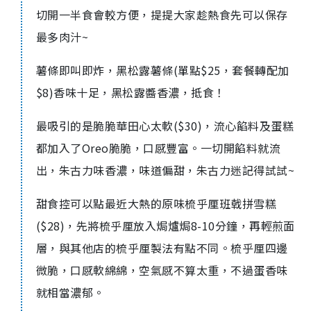
切開一半食會較方便，提提大家趁熱食先可以保存
最多肉汁~
薯條即叫即炸，黑松露薯條(單點$25，套餐轉配加
$8)香味十足，黑松露醬香濃，抵食！
最吸引的是脆脆華田心太軟($30)，流心餡料及蛋糕
都加入了Oreo脆脆，口感豐富。一切開餡料就流
出，朱古力味香濃，味道偏甜，朱古力迷記得試試~
甜食控可以點最近大熱的原味梳乎厘班戟拼雪糕
($28)，先將梳乎厘放入焗爐焗8-10分鐘，再輕煎面
層，與其他店的梳乎厘製法有點不同。梳乎厘四邊
微脆，口感軟綿綿，空氣感不算太重，不過蛋香味
就相當濃郁。