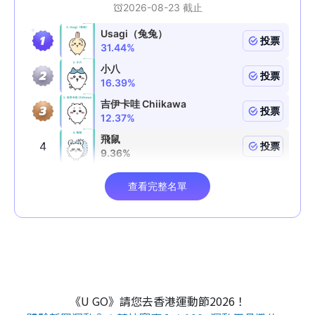
《U GO》請您去香港運動節2026！