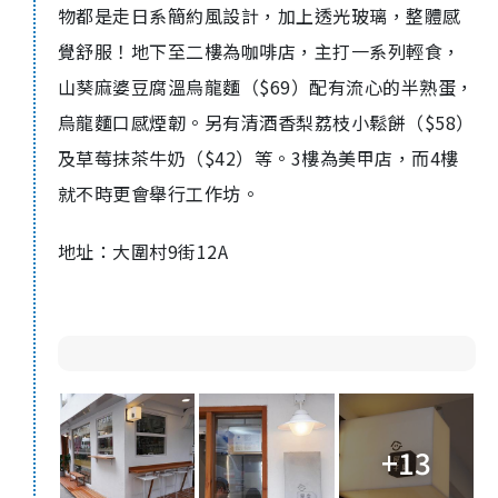
物都是走日系簡約風設計，
加上透
光
玻璃，整體感
覺舒服
！地下至二樓為咖啡店，主打一系列輕食，
山葵麻婆豆腐溫烏龍麵（
$69
）
配有流心的半熟蛋，
烏龍麵口感煙韌
。
另有清酒香梨荔枝小鬆餅（
$58
）
及草莓抹茶牛奶（
$42
）
等。
3
樓為美甲店，而
4
樓
就
不時更會舉
行
工作坊。
地址：大圍村9街12A
+13