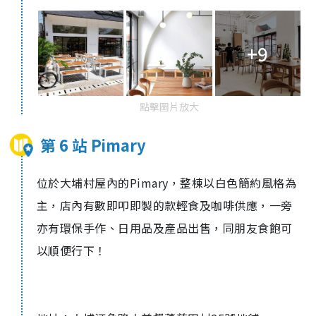
+9
點擊圖片放大
第 6 站 Pimary
位於大埔村屋內的
Pimary
，整棟以白色簡約風格為
主，店內有數即叩即製的款輕食及咖啡供應，一旁
亦有環保手作、日用品及產品出售，同朋友食飽可
以順便行下！