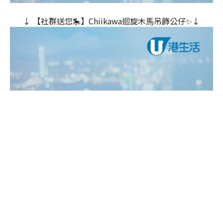
↓ 【社群送您🎠】Chiikawa迴旋木⾺吊飾公仔✨↓