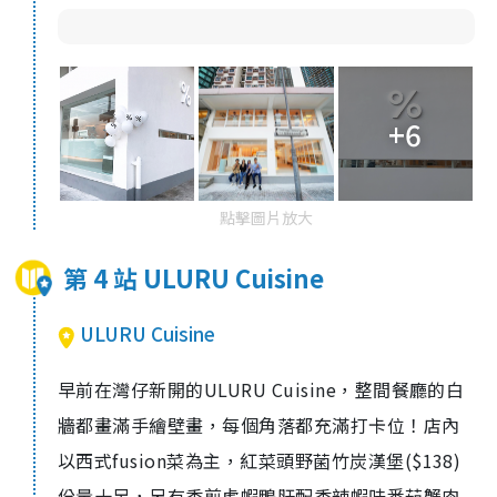
+6
點擊圖片放大
第 4 站 ULURU Cuisine
ULURU Cuisine
早前在灣仔新開的ULURU Cuisine，整間餐廳的白
牆都畫滿手繪壁畫，每個角落都充滿打卡位！店內
以西式fusion菜為主，
紅菜頭野菌竹炭漢堡
($138)
份量十足，另有香煎虎蝦鴨肝配香辣蝦味番茄蟹肉