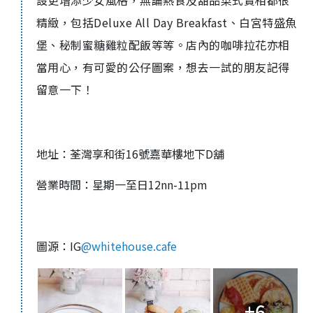
精緻，包括
Deluxe All Day Breakfast
、
白宮特盛魚
堡
、
秘制蜜糖雞粒配
飯
等等。店內的咖啡拉花亦相
當用心，有可愛的公仔圖案，想去一試的朋友記得
留意一下！
地址：荃灣享和街16號嘉華樓地下D舖
營業時間：星期一至日12nn-11pm
圖源：IG
@whitehouse.cafe
+6