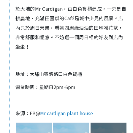
於大埔的
Mr Cardigan
，由白色貨櫃建成，一旁是
自
耕農
地
，充滿田園感的
Café
是城中少見的風景。店
內只於周日營業，看著四周綠油油的田地嘆花茶，
非常舒服和愜意。不妨選一個周日相約好友到店內
坐坐！
地址：大埔山寮路路口白色貨櫃
營業時間：星期日2pm-6pm
來源：FB@
Mr cardigan plant house