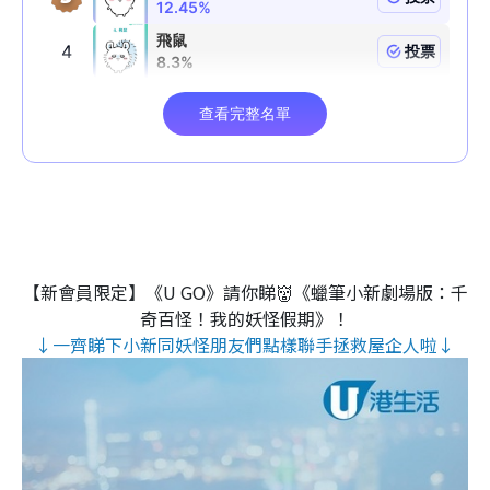
【新會員限定】《U GO》請你睇👹《蠟筆小新劇場版：千
奇百怪！我的妖怪假期》！
↓一齊睇下小新同妖怪朋友們點樣聯手拯救屋企人啦↓