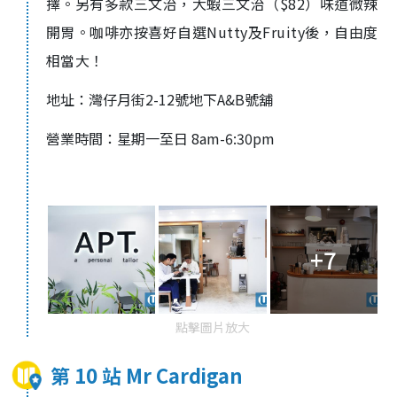
擇。另有多款三文治，大蝦三文治（
$82
）味道微辣
開胃。咖啡亦按喜好自選
Nutty
及
Fruity
後，自由度
相當大！
地址：灣仔月街2-12號地下A&B號舖
營業時間：星期一至日 8am-6:30pm
+7
點擊圖片放大
第 10 站 Mr Cardigan