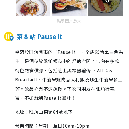
點擊圖片放大
第 8 站 Pause it
坐落於旺角鬧市的「
Pause It
」，全店以簡單白色為
主，是個位於繁忙都市中的舒適空間。店內有多款
特色熱食供應，包括芝士黑松露薯條 、
All Day
Breakfadt
、牛油果雞肉意大利飯及炒蛋牛油果多士
等。飲品亦有不少選擇。下次同朋友在旺角行完
街，不如就到
Pause it
醫肚！
地址：旺角山東街
84
號地下
營業時間：星期一至日
10
am
-
10pm