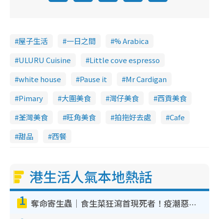
屋子生活
一日之間
% Arabica
ULURU Cuisine
Little cove espresso
white house
Pause it
Mr Cardigan
Pimary
大圍美食
灣仔美食
西貢美食
荃灣美食
旺角美食
拍拖好去處
Cafe
甜品
西餐
港生活人氣本地熱話
1
奪命寄生蟲｜食生菜狂瀉首現死者！疫潮惡化錄1.8萬宗病例 揭洗菜3大謬誤