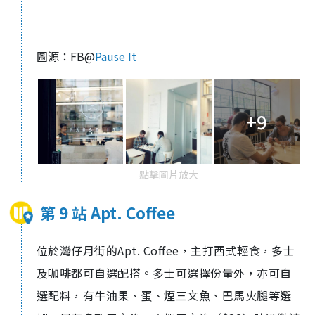
圖源：FB@
Pause It
+9
點擊圖片放大
第 9 站 Apt. Coffee
位於灣仔月街的
Apt. Coffee
，主打西式輕食，多士
及咖啡都可自選配搭。多士可選擇份量外，亦可自
選配料，有牛油果、蛋、煙三文魚、巴馬火腿等選