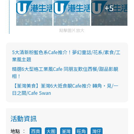
+5
點擊圖片放大
5大清新粉藍色系Cafe推介！夢幻童話/花系/素食/工
業風主題
精選6大型格工業風Cafe 同朋友歎住西餐/甜品影靚
相！
【荃灣美食】荃灣6大抵食靚Cafe推介 轉角‧見/一
日之間/Cafe Swan
活動資訊
地點
西貢
大圍
荃灣
旺角
灣仔