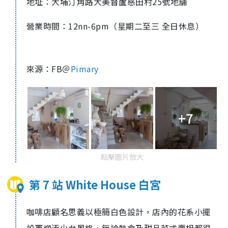
地址：大埔汀角路大美督蘆慈田村
25
號地舖
營業時間：
12
nn-6pm
（星期二至三 全日休息）
來源：FB＠
Pimary
+7
點擊圖片放大
第 7 站 White House 白宮
咖啡店顧名思義以極簡白色設計，店內的花系小擺
設更增添少女風格，無論熱食及甜品菜式賣相都很