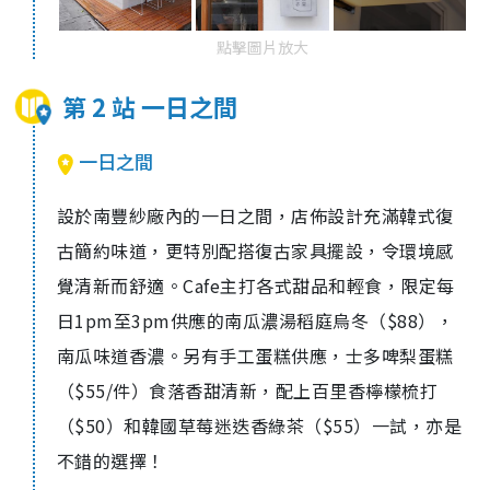
點擊圖片放大
第 2 站 一日之間
一日之間
設於南豐紗廠內的一日之間，店佈設計充滿韓式復
古簡約味道，更特別配搭復古家具擺設，令環境感
覺清新而舒適。Cafe主打各式甜品和輕食，限定每
日1pm至3pm供應的南瓜濃湯稻庭烏冬（$88），
南瓜
味道
香
濃
。另有手工蛋糕供應，
士多啤梨蛋糕
（
$55/
件）食落香甜清新
，
配上
百里香檸檬梳打
（
$50
）
和
韓國草莓迷迭香綠茶（
$55
）
一試，亦是
不錯的選擇！