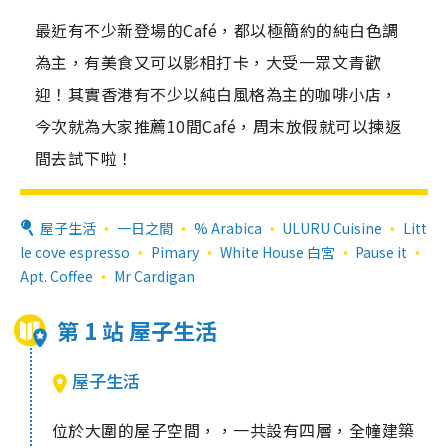
最近有不少新登場的Café，都以極簡約的純白色調
為主，有美食又可以影相打卡，大受一眾文青歡
迎！其實香港有不少以純白風格為主的咖啡小店，
今次就為大家推薦10間Café，周末放假就可以揀返
間去試下啦！
屋子生活
一日之間
% Arabica
ULURU Cuisine
Litt
le cove espresso
Pimary
White House 白宮
Pause it
Apt. Coffee
Mr Cardigan
第 1 站 屋子生活
屋子生活
位於大圍的屋子空間，，一共設有四層，全幢建築