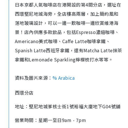
日本京都人氣咖啡店在港開設的第4間分店，選址在
西環堅尼地城海旁，全店樓高兩層，加上簡約風和
落地玻璃設計，可以一邊一歎咖啡一邊欣賞維港海
景！店內供應多款飲品，包括
Espresso
濃縮咖啡、
Americano
美式咖啡、
Caffe Latte
咖啡拿鐵、
Spanish Latte
西班牙拿鐵，還有
Matcha Latte
抹茶
拿鐵和
Lemonade Sparkling
檸檬梳打水等等
。
資料及圖片來源：
% Arabica
西環分店
地址：堅尼地城爹核士街
1
號裕福大廈地下
G04
號舖
營業時間：星期一至日
9am - 7pm