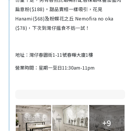
扁意粉
($188)
。甜
品
賣相一樣吸引，
花見
Hanami($68)
及粉蝶花之丘
Nemofira no oka
($78)
，下次到灣仔搵食不妨一試！
地址：灣仔春園街1-11號春暉大廈1樓
營業時間：星期一至日11:30am-11pm
+9