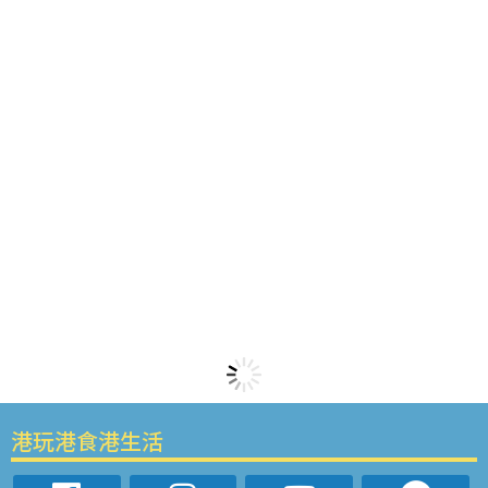
港玩港食港生活