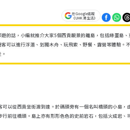
在Google追蹤
《UHK 港生活》
郊遊的話，小編就推介大家5個西貢靚景的離島，包括綠蛋島、
遊客可以進行浮潛、划獨木舟、玩飛索、野餐、露營等體驗。
走。
客可以從西貢坐街渡到達。於碼頭旁有一個名叫橋頭的小島，
步行前往橋頭。島上亦有形形色色的史前岩石，包括火成岩、