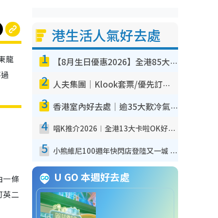
港生活人氣好去處
1
東龍
【8月生日優惠2026】全港85大食買玩著數攻略 自助餐/火鍋放題同行免費＋誠品/DONKI送現金券
不過
2
人夫集團｜Klook套票/優先訂票/公開發售搶飛攻略！附票價.購票連結.場地座位表
3
香港室內好去處｜逾35大歎冷氣室內好去處推介 室內活動免費避雨無懼落雨
4
唱K推介2026︱全港13大卡啦OK好去處！最平$36起 日文K都有！(附地址+收費詳情)
5
小熊維尼100週年快閃店登陸又一城 重現百畝森林經典場景／獨家限定盲盒登場／專屬DIY香水
U GO 本週好去處
由一條
可英二