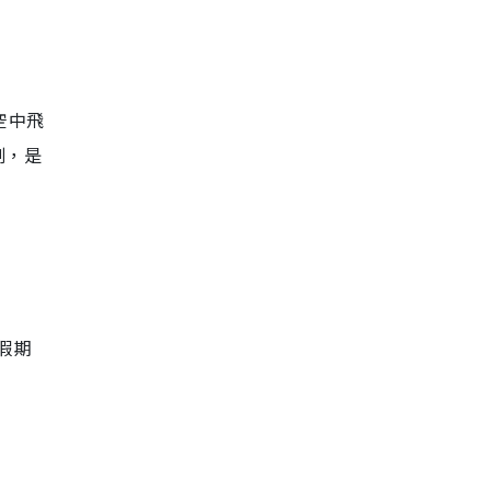
空中飛
刻，是
假期