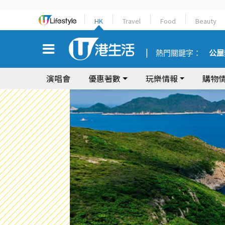
HK
Travel
Food
Beauty
熱門關鍵字：
公屋
演唱會
優惠著數
玩樂情報
購物