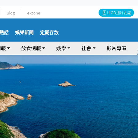
Blog
e-zone
U GO搵好去處
熱話
娛樂新聞
定期存款
情報
飲食情報
娛樂
社會
影片專區