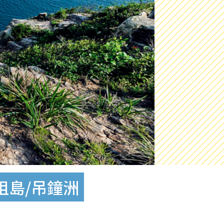
咀島/吊鐘洲