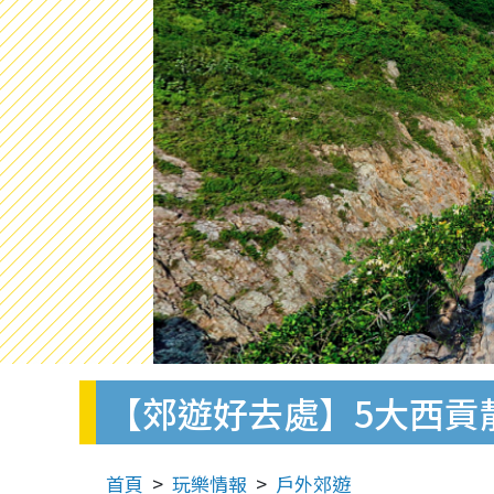
【郊遊好去處】5大西貢靚
首頁
玩樂情報
戶外郊遊