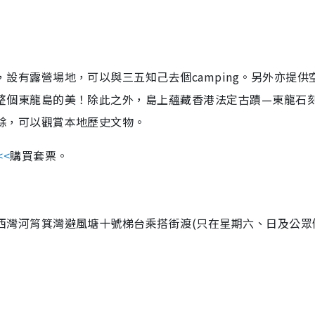
，設有露營場地，可以與三五知己去個
camping
。另外亦提供
整個東龍島的美！除此之外，島上蘊藏香港法定古蹟—東龍石
餘，可以觀賞本地歷史文物。
<<
購買套票。
西灣河筲箕灣避風塘十號梯台乘搭街渡
(
只在星期六、日及公眾