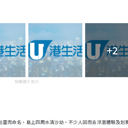
+2
點擊圖片放大
包蛋而命名，島上四周水清沙幼，不少人因而去浮潛體驗及划