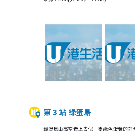
第 3 站 綠蛋島
綠蛋島由高空看上去似一隻綠色蛋黃的荷