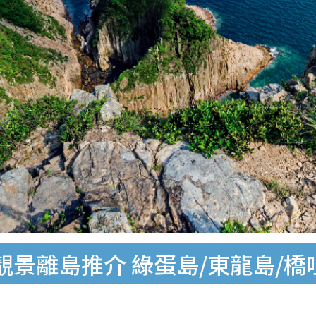
景離島推介 綠蛋島/東龍島/橋