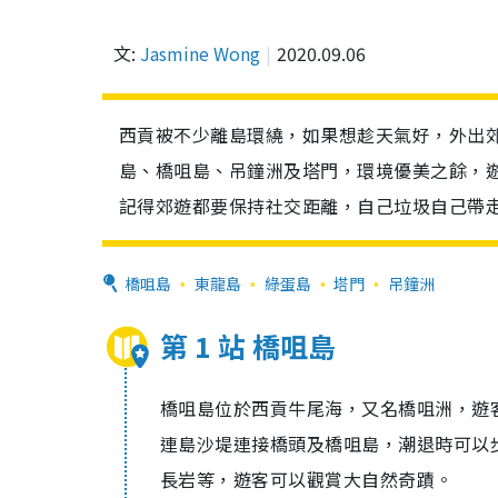
文:
Jasmine Wong
2020.09.06
西貢被不少離島環繞，如果想趁天氣好，外出
島、橋咀島、吊鐘洲及塔門，環境優美之餘，
記得郊遊都要保持社交距離，自己垃圾自己帶
橋咀島
東龍島
綠蛋島
塔門
吊鐘洲
第 1 站 橋咀島
橋咀島位於西貢牛尾海，又名橋咀洲，遊
連島沙堤連接橋頭及橋咀島，潮退時可以
長岩等，遊客可以觀賞大自然奇蹟。