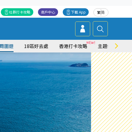
社群打卡攻略
商戶中心
下載 App
繁
简
周圍遊
18區好去處
香港打卡攻略
主題特集