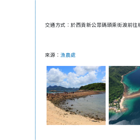
交通方式︰於西貢新公眾碼頭乘街渡前往
來源︰
漁農處