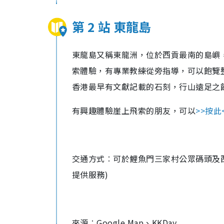
第 2 站 東龍島
東龍島又稱東龍洲，位於西貢最南的島嶼
索體驗，有專業教練從旁指導，可以飽覽
香港最早有文獻記載的石刻，行山遠足之
有興趣體驗崖上飛索的朋友，可以
>>按此
交通方式︰可於鯉魚門三家村公眾碼頭及
提供服務
)
來源︰Google Map、KKDay