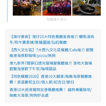
+7
點擊圖片放大
【灣仔美食】灣仔10大特色餐廳覓食推介 鯛魚湯烏
冬/和牛壽喜燒/焦糖蛋撻/仙后餐廳
【西九文化區】7大西九文化區餐廳/Cafe推介 飽覽
維港海景歎咖啡/pizza/熱狗
港九新界7間夢幻透光玻璃屋餐廳推介 落地大玻璃
飽覽海景歎下午茶/咖啡甜品
【特色餐廳2020】香港10大靚景/無敵海景餐廳推
薦！浪漫慶祝生日/情人節/紀念日/節日
香港10大抵食寵物友善餐廳推薦！ 貓狗專屬營地/
無敵大海景/狗狗好去處