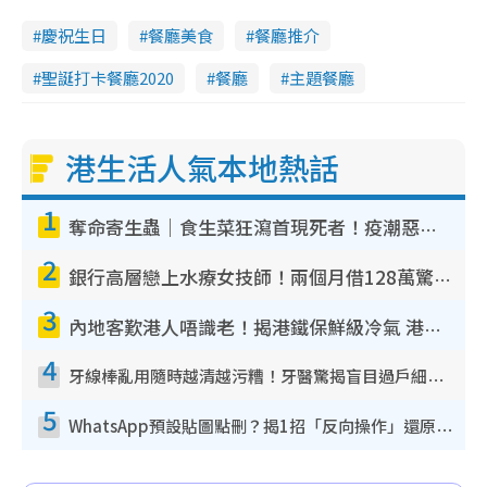
慶祝生日
餐廳美食
餐廳推介
聖誕打卡餐廳2020
餐廳
主題餐廳
港生活人氣本地熱話
1
奪命寄生蟲｜食生菜狂瀉首現死者！疫潮惡化錄1.8萬宗病例 揭洗菜3大謬誤
2
銀行高層戀上水療女技師！兩個月借128萬驚覺「沉船」沉落火海 揭背後疑似邪教操控賣淫
3
內地客歎港人唔識老！揭港鐵保鮮級冷氣 港人求放過：咪投訴
4
牙線棒亂用隨時越清越污糟！牙醫驚揭盲目過戶細菌恐致蛀牙：呢種先係日常真保養
5
WhatsApp預設貼圖點刪？揭1招「反向操作」還原簡潔介面 附3步實測教學