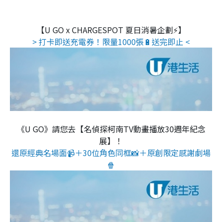
【U GO x CHARGESPOT 夏日消暑企劃⚡】
> 打卡即送充電券！限量1000張🔋送完即止 <
《U GO》請您去【名偵探柯南TV動畫播放30週年紀念
展】！
還原經典名場面📹＋30位角色同框📸＋原創限定感謝劇場
🍿