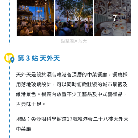
+7
點擊圖片放大
第 3 站 天外天
天外天是
設於酒店
唯港薈
頂層的中菜餐廳，餐廳採
用落地玻璃設計，可以
同時俯瞰壯觀的城市景觀及
維港景色。餐廳內放置不少工藝品及中式藝術品，
古典味十足。
地點：尖沙咀科學館道17號唯港薈二十八樓天外天
中菜廳