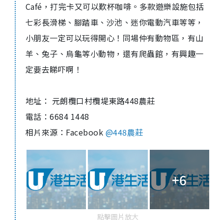
Café
，打完卡又可以歎杯咖啡。多款遊樂設施包括
七彩長滑梯、腳踏車、沙池、迷你電動汽車等等，
小朋友一定可以玩得開心！同場仲有動物區，有山
羊、兔子、烏龜等小動物，還有爬蟲館，有興趣一
定要去睇吓啊！
地址： 元朗欖口村欖堤東路
448
農莊
電話：
6684 1448
相片來源：
Facebook
@448農莊
+6
點擊圖片放大