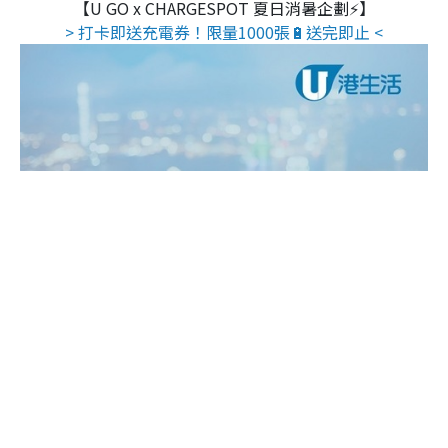
【U GO x CHARGESPOT 夏日消暑企劃⚡】
> 打卡即送充電券！限量1000張🔋送完即止 <