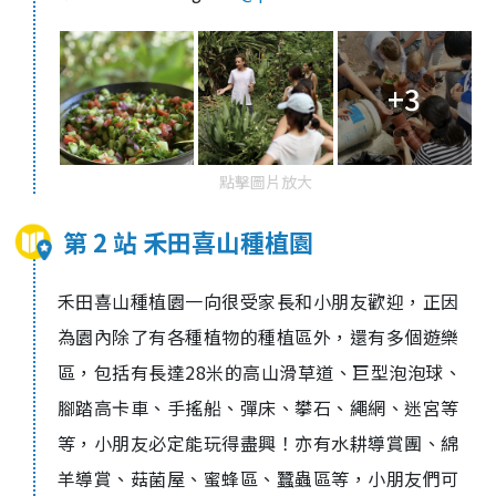
+3
點擊圖片放大
第 2 站 禾田喜山種植園
禾田喜山種植園一向很受家長和小朋友歡迎，正因
為園內除了有各種植物的種植區外，還有多個遊樂
區，包括有長達
28
米的高山滑草道、巨型泡泡球、
腳踏高卡車、手搖船、彈床、攀石、繩網、迷宮等
等，小朋友必定能玩得盡興！亦有水耕導賞團、綿
羊導賞、菇菌屋、蜜蜂區、蠶蟲區等，小朋友們可