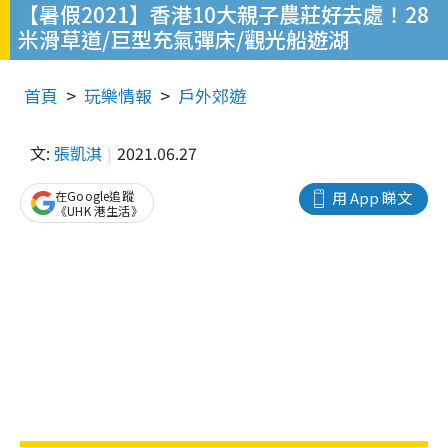
【暑假2021】香港10大親子農莊好去處！28
米滑草道/巨型充氣彈床/觀光船遊湖
首頁
玩樂情報
戶外郊遊
文:
張凱淇
2021.06.27
在Google追蹤
用 App 睇文
《UHK 港生活》