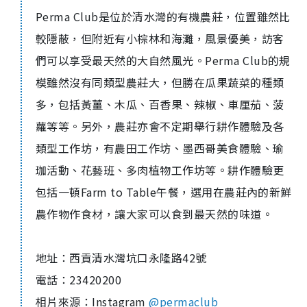
Perma Club
是位於清水灣的有機農莊，位置雖然比
較隱蔽，但附近有小棕林和海灘，風景優美，訪客
們可以享受最天然的大自然風光。
Perma Club
的規
模雖然沒有同類型農莊大，但勝在瓜果蔬菜的種類
多，包括黃薑、木瓜、百香果、辣椒、車厘茄、菠
蘿等等。另外，農莊亦會不定期舉行耕作體驗及各
類型工作坊，有農田工作坊、墨西哥美食體驗、瑜
珈活動、花藝班、多肉植物工作坊等。耕作體驗更
包括一頓
Farm to Table
午餐，選用在農莊內的新鮮
農作物作食材，讓大家可以食到最天然的味道。
地址：西貢清水灣坑口永隆路
4
2
號
電話：
23420200
相片來源：
I
nstagram
@permaclub