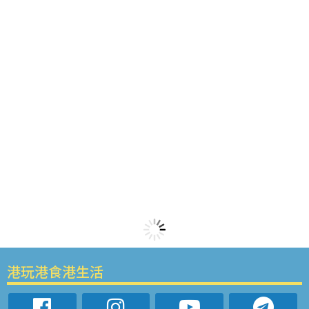
港玩港食港生活