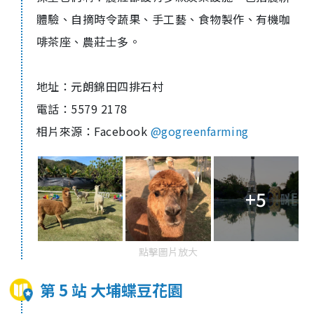
體驗、自摘時令蔬果、手工藝、食物製作、有機咖
啡茶座、農莊士多。
地址：元朗錦田四排石村
電話：
5579 2178
相片來源：
Face
book
@gogreenfarming
+5
點擊圖片放大
第 5 站 大埔蝶豆花園