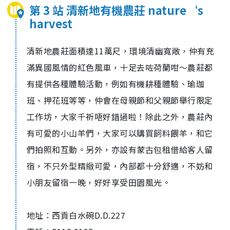
第 3 站 清新地有機農莊 nature‘s
harvest
清新地農莊面積達
11
萬尺，環境清幽寬敞，仲有充
滿異國風情的紅色風車，十足去咗荷蘭咁～農莊都
有提供各種體驗活動，例如有機耕種體驗、瑜珈
班、押花班等等，仲會在母親節和父親節舉行限定
工作坊，大家千祈唔好錯過啦！除此之外，農莊內
有可愛的小山羊們，大家可以購買飼料餵羊，和它
們拍照和互動。另外，亦設有蒙古包租借給客人留
宿，不只外型精緻可愛，內部都十分舒適，不妨和
小朋友留宿一晚，好好享受田園風光。
地址：西貢白水碗
D.D.227