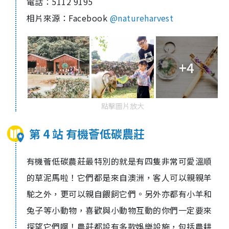
電話：
5112 9195
相片來源：
Facebook
@natureharvest
+4
點擊圖片放大
第 4 站 有機薈低碳農莊
有機薈低碳農莊最特別的就是有四隻非常可愛溫順
的草泥馬啦！它們都是來自澳洲，客人可以親親羊
駝之外，更可以親自餵飼它們。另外亦都有小羊和
兔子等小動物，喜歡與小動物互動的你們一定要來
探望它們啊！農莊都設有多款娛樂設施，包括農耕