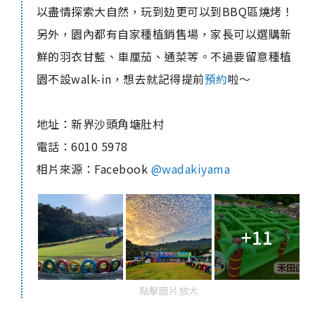
以盡情探索大自然，玩到攰更可以到
BBQ
區燒烤！
另外，園內都有自家種植銷售場，家長可以選購新
鮮的羽衣甘藍、車厘茄、通菜等。不過要留意種植
園不設
walk-in
，想去就記得提前
預約
啦～
地址：新界沙頭角塘肚村
電話：
6010 5978
相片來源：
Facebook
@wadakiyama
+11
點擊圖片放大