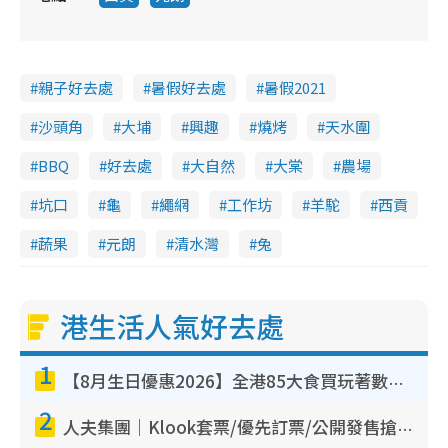
親子好去處
暑假好去處
暑假2021
沙頭角
大埔
興趣
燒烤
天水圍
BBQ
好去處
大自然
大棠
農場
坑口
龜
繩網
工作坊
羊駝
西貢
蔬果
元朗
清水灣
兔
港生活人氣好去處
1
【8月生日優惠2026】全港85大食買玩著數攻略 自助餐/火鍋放題同行免費＋誠品/DONKI送現金券
2
人夫集團｜Klook套票/優先訂票/公開發售搶飛攻略！附票價.購票連結.場地座位表