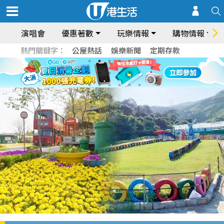
演唱會
優惠著數
玩樂情報
購物情報
熱門關鍵字：
公屋熱話
娛樂新聞
定期存款