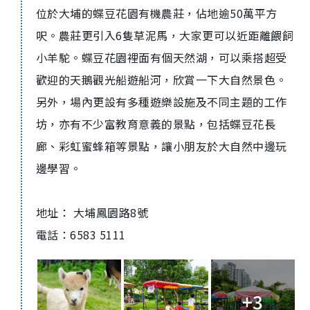
位於大埔的蝶豆花園有機農莊，佔地逾
50
萬平方
呎。農莊更引入
6
隻草泥馬，大家更可以近距離餵飼
小羊駝。蝶豆花園裡面有個天然湖，可以乘搭超受
歡迎的天鵝觀光船遊船河，欣賞一下大自然景色。
另外，場內更設有多種遊樂設施及不同主題的工作
坊，亦有不少富教育意義的景點，包括蝶豆花長
廊、彩虹蜜蜂箱等景點，讓小朋友於大自然中邊玩
邊學習。
地址： 大埔鳳園路
8
號
電話：
6583 5111
+3