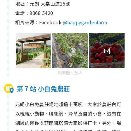
地址：元朗 大棠山道
1
5
號
電話：
9868 5420
相片來源：
Facebook
@happygardenfarm
+4
點擊圖片放大
第 7 站 小白兔農莊
元朗小白兔農莊場地超過十萬呎，大家於農莊內可
以親親小動物、爬繩網、滑草及自製小食，還有在
湖邊的迷你埃菲爾鐵塔讓大家影相打卡。另外，場