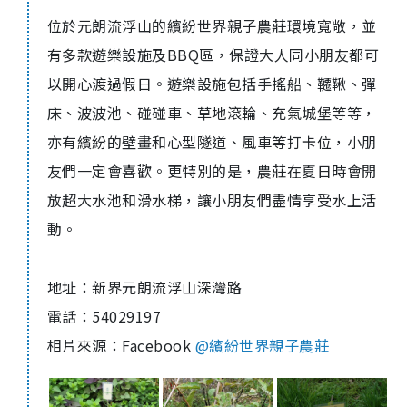
位於元朗流浮山的繽紛世界親子農莊環境寬敞，並
有多款遊樂設施及
BBQ
區，保證大人同小朋友都可
以開心渡過假日。遊樂設施包括手搖船、韆鞦、彈
床、波波池、碰碰車、草地滾輪、充氣城堡等等，
亦有繽紛的壁畫和心型隧道、風車等打卡位，小朋
友們一定會喜歡。更特別的是，農莊在夏日時會開
放超大水池和滑水梯，讓小朋友們盡情享受水上活
動。
地址：新界元朗流浮山深灣路
電話：
54029197
相片來源：
Face
book
@繽紛世界親子農莊