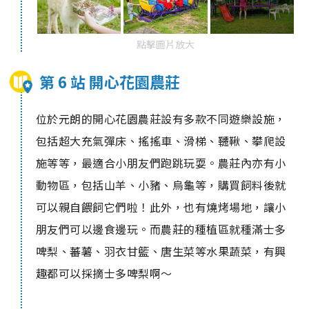
點擊圖片放大
第 6 站 開心花園農莊
位於元朗的開心花園農莊設有多款不同遊樂設施，
包括超大充氣彈床、搖搖車、滑梯、韆鞦、攀爬設
施等等，最適合小朋友們跑跳玩耍。農莊內亦有小
動物區，包括山羊、小豬、烏龜等，購買飼料後就
可以親自餵飼它們啦！此外，也有燒烤場地，讓小
朋友們可以邊食邊玩。而農莊的種植區就種滿士多
啤梨、蕃薯、羽衣甘籃、唐生菜等水果蔬菜，有興
趣都可以採摘士多啤梨啊～