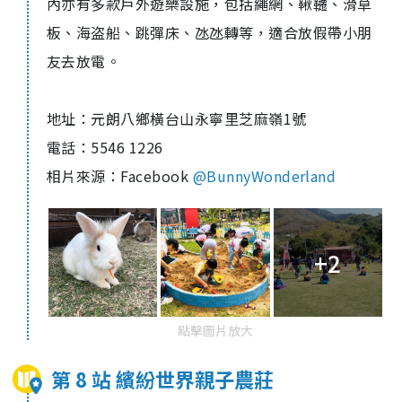
內亦有多款戶外遊樂設施，包括繩網、鞦韆、滑草
板、海盗船、跳彈床、氹氹轉等，適合放假帶小朋
友去放電。
地址：元朗八鄉橫台山永寧里芝麻嶺
1
號
電話：
5546 1226
相片來源：
Facebook
@BunnyWonderland
+2
點擊圖片放大
第 8 站 繽紛世界親子農莊