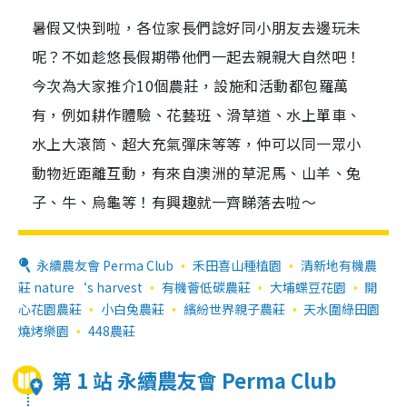
暑假又快到啦，各位家長們諗好同小朋友去邊玩未
呢？不如趁悠長假期帶他們一起去親親大自然吧！
今次為大家推介10個農莊，設施和活動都包羅萬
有，例如耕作體驗、花藝班、滑草道、水上單車、
水上大滾筒、超大充氣彈床等等，仲可以同一眾小
動物近距離互動，有來自澳洲的草泥馬、山羊、兔
子、牛、烏龜等！有興趣就一齊睇落去啦～
永續農友會 Perma Club
禾田喜山種植園
清新地有機農
莊 nature‘s harvest
有機薈低碳農莊
大埔蝶豆花園
開
心花園農莊
小白兔農莊
繽紛世界親子農莊
天水圍綠田園
燒烤樂園
448農莊
第 1 站 永續農友會 Perma Club