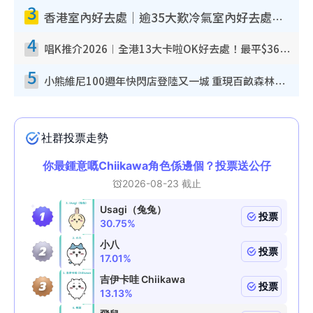
3
香港室內好去處｜逾35大歎冷氣室內好去處推介 室內活動免費避雨無懼落雨
4
唱K推介2026︱全港13大卡啦OK好去處！最平$36起 日文K都有！(附地址+收費詳情)
5
小熊維尼100週年快閃店登陸又一城 重現百畝森林經典場景／獨家限定盲盒登場／專屬DIY香水