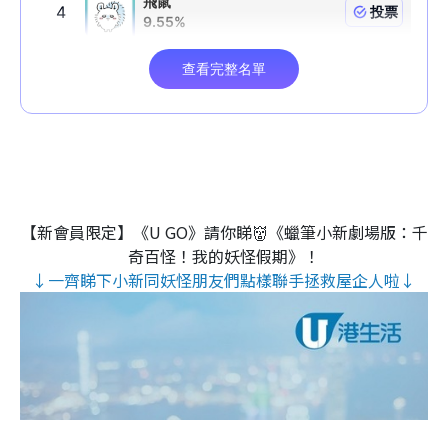
【新會員限定】《U GO》請你睇👹《蠟筆小新劇場版：千
奇百怪！我的妖怪假期》！
↓一齊睇下小新同妖怪朋友們點樣聯手拯救屋企人啦↓