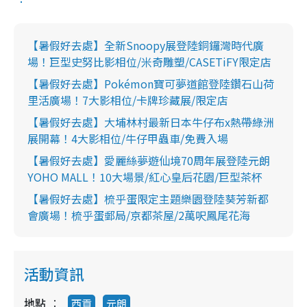
【暑假好去處】全新Snoopy展登陸銅鑼灣時代廣
場！巨型史努比影相位/米奇雕塑/CASETiFY限定店
【暑假好去處】Pokémon寶可夢道館登陸鑽石山荷
里活廣場！7大影相位/卡牌珍藏展/限定店
【暑假好去處】大埔林村最新日本牛仔布x熱帶綠洲
展開幕！4大影相位/牛仔甲蟲車/免費入場
【暑假好去處】愛麗絲夢遊仙境70周年展登陸元朗
YOHO MALL！10大場景/紅心皇后花園/巨型茶杯
【暑假好去處】梳乎蛋限定主題樂園登陸葵芳新都
會廣場！梳乎蛋郵局/京都茶屋/2萬呎鳳尾花海
活動資訊
地點
西貢
元朗