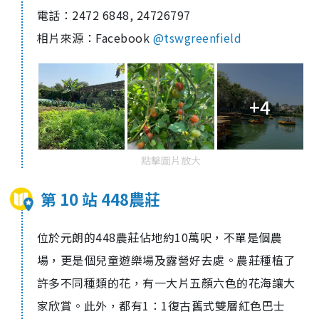
電話：
2472 6848, 24726797
相片來源：
F
acebook
@tswgreenfield
+4
點擊圖片放大
第 10 站 448農莊
位於元朗的
448
農莊佔地約
10
萬呎，不單是個農
場，更是個兒童遊樂場及露營好去處。農莊種植了
許多不同種類的花，有一大片五顏六色的花海讓大
家欣賞。此外，都有
1
：
1
復古舊式雙層紅色巴士