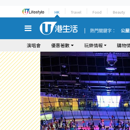
HK
Travel
Food
Beauty
熱門關鍵字：
公屋
演唱會
優惠著數
玩樂情報
購物