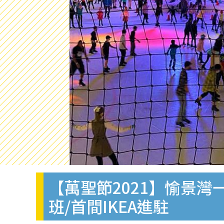
【萬聖節2021】愉景
班/首間IKEA進駐