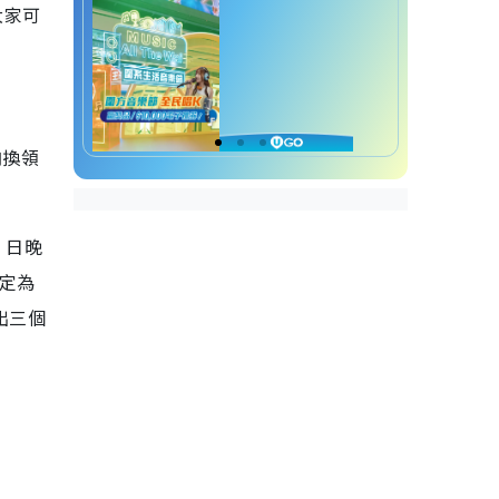
大家可
肉換領
1 日晚
設定為
出三個