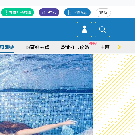
社群打卡攻略
商戶中心
下載 App
繁
简
周圍遊
18區好去處
香港打卡攻略
主題特集