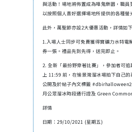
與活動！場地將佈置成為嘩鬼樂園，職員更會換
以按照個人喜好選擇場地所提供的各種螢
此外，萬聖節亦設2大優惠活動，詳情如
1.入場人士同步可免費獲得寶礦力水特電解質水
券一張。禮品先到先得，送完即止。
2. 全新「最扮野穿著比賽」，參加者可追蹤愉景灣溜
上 11:59 前，在愉景灣溜冰場拍下自己的萬聖
公開及於帖子內文標籤 #dbirhallo
月公眾溜冰時段通行證及 Green Comm
詳情
日期：29/10/2021 (星期五)