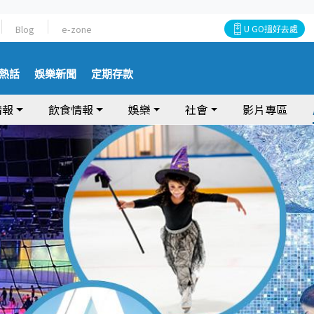
Blog
e-zone
U GO搵好去處
熱話
娛樂新聞
定期存款
情報
飲食情報
娛樂
社會
影片專區