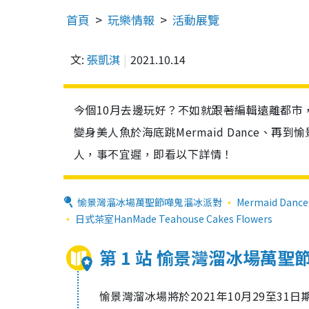
首頁
玩樂情報
活動展覽
文:
張凱淇
2021.10.14
今個10月去邊玩好？不如就跟著編輯遠離都市
變身美人魚於海底跳Mermaid Dance、
人，事不宜遲，即看以下詳情！
愉景灣溜冰場萬聖節嘩鬼溜冰派對
Mermaid Dan
日式茶室HanMade Teahouse Cakes Flowers
第 1 站 愉景灣溜冰場萬
愉景灣溜冰場將於2021年10月29至3