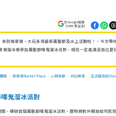
在Google追蹤
《UHK 港生活》
，來到愉景灣，大玩多項最新萬聖節及水上活動啦！，今次帶
再到愉景灣溜冰場參加萬聖節嘩鬼溜冰派對，相信一定能滿足各位愛
ce體驗
愉景灣Market Place
心鎖長廊
純白教堂
生活雜貨店Slow
聖節嘩鬼溜冰派對
1日期間，舉辦首個萬聖節嘩鬼溜冰派對，歷時將對外開放給市民