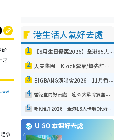
港生活人氣好去處
1
你從
【8月生日優惠2026】全港85大食買玩著數攻略 自助餐/火鍋放題同行免費＋誠品/DONKI送現金券
玩之
2
人夫集團｜Klook套票/優先訂票/公開發售搶飛攻略！附票價.購票連結.場地座位表
3
BIGBANG演唱會2026｜11月香港啟德開3場！實名制VIP申請、優先購票攻略
4
ood
香港室內好去處｜逾35大歎冷氣室內好去處推介 室內活動免費避雨無懼落雨
5
唱K推介2026︱全港13大卡啦OK好去處！最平$36起 日文K都有！(附地址+收費詳情)
U GO 本週好去處
到場參