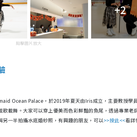
+2
點擊圖片放大
體驗
maid Ocean Palace，於2019年夏天由Iris成立，主要教授
載歌載舞。大家可以穿上優美而色彩鮮豔的魚尾，透過專業老
與另一半拍攝水底婚紗照，有興趣的朋友，可以
>>按此<<
看詳