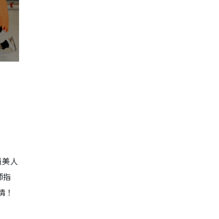
學員美人
師指
情！