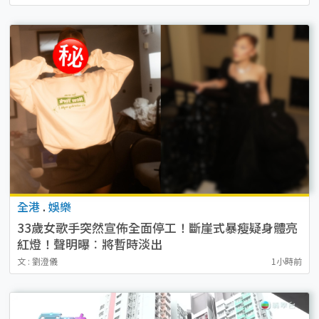
全港
.
娛樂
33歲女歌手突然宣佈全面停工！斷崖式暴瘦疑身體亮
紅燈！聲明曝︰將暫時淡出
文 : 劉澄儀
1小時前