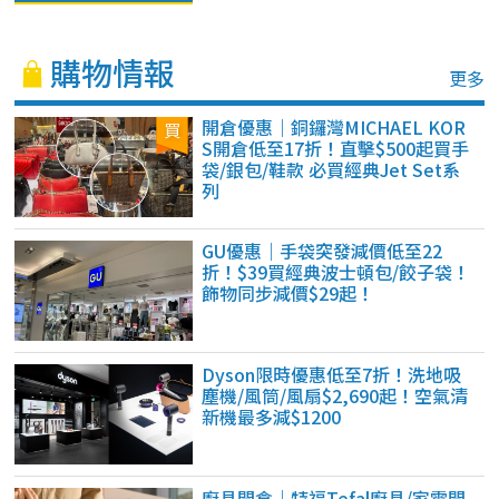
購物情報
更多
開倉優惠｜銅鑼灣MICHAEL KOR
S開倉低至17折！直擊$500起買手
袋/銀包/鞋款 必買經典Jet Set系
列
GU優惠｜手袋突發減價低至22
折！$39買經典波士頓包/餃子袋！
飾物同步減價$29起！
Dyson限時優惠低至7折！洗地吸
塵機/風筒/風扇$2,690起！空氣清
新機最多減$1200
廚具開倉｜特福Tefal廚具/家電開