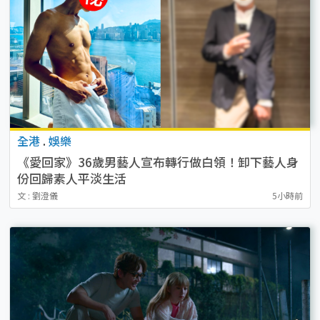
全港
.
娛樂
《愛回家》36歲男藝人宣布轉行做白領！卸下藝人身
份回歸素人平淡生活
文 : 劉澄儀
5小時前