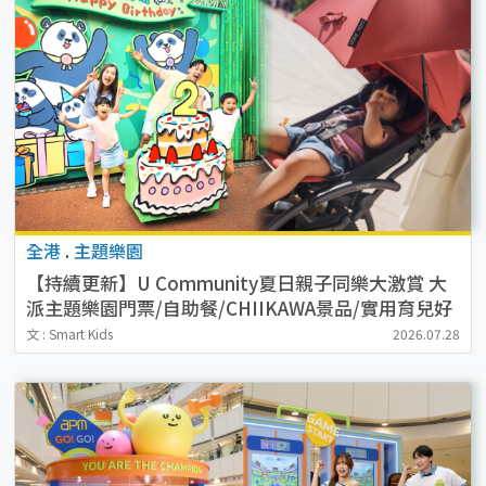
全港
.
主題樂園
【持續更新】U Community夏日親子同樂大激賞 大
派主題樂園門票/自助餐/CHIIKAWA景品/實用育兒好
物
文 : Smart Kids
2026.07.28