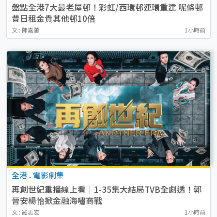
盤點全港7大最老屋邨！彩虹/西環邨連環重建 呢條邨
昔日租金貴其他邨10倍
文 : 陳嘉蕙
1小時前
全港
.
電影劇集
再創世紀重播線上看｜1-35集大結局TVB全劇透！郭
晉安楊怡掀金融海嘯商戰
文 : 羅志宏
1小時前