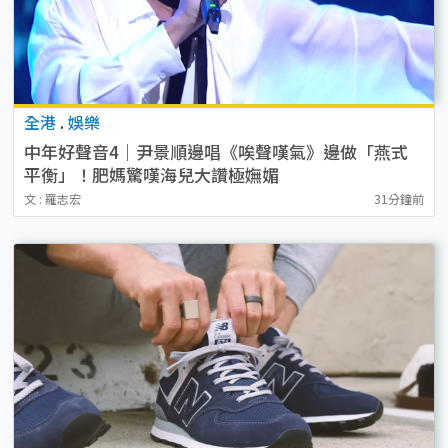
全港
.
娛樂
中年好聲音4｜尹景順邊唱《唉聲嘆氣》邊做「燕式
平衡」！肥媽驚嘆海兒大讚極嫵媚
文 : 羅志宏
31分鐘前