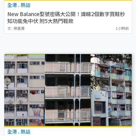
全港
.
熱話
New Balance型號密碼大公開！識睇2個數字買鞋秒
知功能免中伏 附5大熱門鞋款
文 : 陳嘉蕙
1小時前
全港
.
熱話