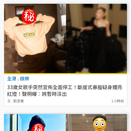
全港
.
娛樂
33歲女歌手突然宣佈全面停工！斷崖式暴瘦疑身體亮
紅燈！聲明曝︰將暫時淡出
文 : 劉澄儀
1小時前