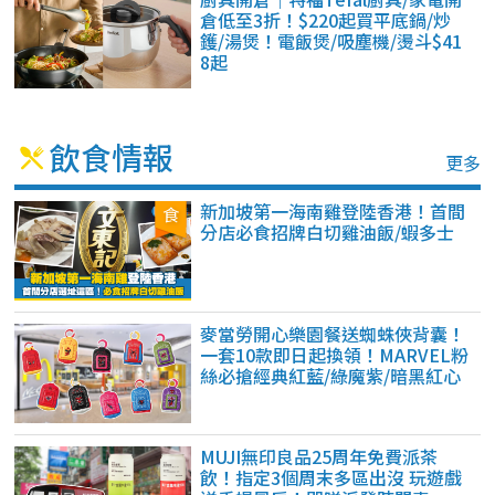
倉低至3折！$220起買平底鍋/炒
鑊/湯煲！電飯煲/吸塵機/燙斗$41
8起
飲食情報
更多
新加坡第一海南雞登陸香港！首間
分店必食招牌白切雞油飯/蝦多士
麥當勞開心樂園餐送蜘蛛俠背囊！
一套10款即日起換領！MARVEL粉
絲必搶經典紅藍/綠魔紫/暗黑紅心
MUJI無印良品25周年免費派茶
飲！指定3個周末多區出沒 玩遊戲