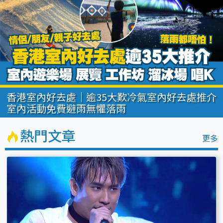
香港拍拖好去處｜逾12項情侶活動/室內戶外約
會地點推介 郊遊/賞日落/工作坊
熱門文章
更多