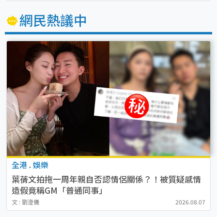
網民熱議中
全港
.
娛樂
葉蒨文拍拖一周年親自否認情侶關係？！被質疑感情
造假竟稱GM「普通同事」
文 : 劉澄儀
2026.08.07