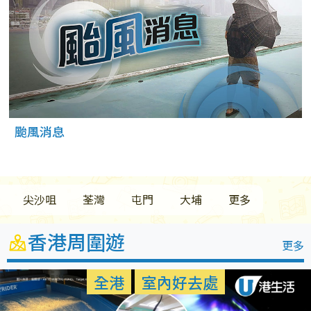
颱風消息
尖沙咀
荃灣
屯門
大埔
更多
香港周圍遊
更多
多區
室內好去處