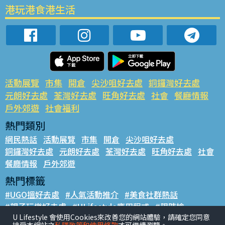
港玩港食港生活
活動展覽
市集
開倉
尖沙咀好去處
銅鑼灣好去處
元朗好去處
荃灣好去處
旺角好去處
社會
餐廳情報
戶外郊遊
社會福利
熱門類別
網民熱話
活動展覽
市集
開倉
尖沙咀好去處
銅鑼灣好去處
元朗好去處
荃灣好去處
旺角好去處
社會
餐廳情報
戶外郊遊
熱門標籤
#UGO搵好去處
#人氣活動推介
#美食社群熱話
#親子玩樂好去處
#ULifestyle應用程式
#限時搶
U Lifestyle 會使用Cookies來改善您的網站體驗，請確定您同意
#UJetso禮物放送
#ULifestyle商戶中心
#著數