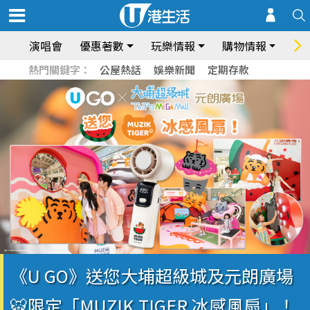
演唱會
優惠著數
玩樂情報
購物情報
飲
熱門關鍵字：
公屋熱話
娛樂新聞
定期存款
《U GO》送您大埔超級城及元朗廣場
🐯限定「MUZIK TIGER 冰感風扇」！