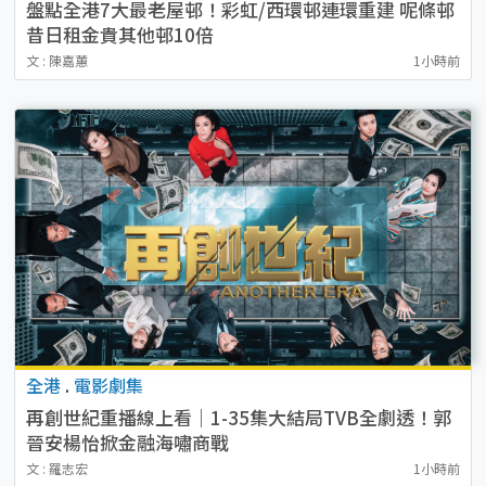
盤點全港7大最老屋邨！彩虹/西環邨連環重建 呢條邨
昔日租金貴其他邨10倍
文 : 陳嘉蕙
1小時前
全港
.
電影劇集
再創世紀重播線上看｜1-35集大結局TVB全劇透！郭
晉安楊怡掀金融海嘯商戰
文 : 羅志宏
1小時前