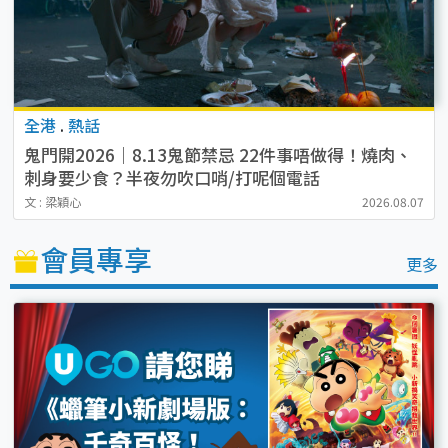
全港
.
熱話
鬼門開2026｜8.13鬼節禁忌 22件事唔做得！燒肉、
刺身要少食？半夜勿吹口哨/打呢個電話
文 : 梁穎心
2026.08.07
會員專享
更多