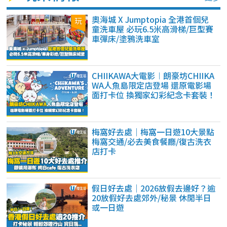
奧海城 X Jumptopia 全港首個兒
童洗車屋 必玩6.5米高滑梯/巨型賽
車彈床/塗鴉洗車室
CHIIKAWA大電影︱朗豪坊CHIIKA
WA人魚島限定店登場 還原電影場
面打卡位 換獨家幻彩紀念卡套裝！
梅窩好去處｜梅窩一日遊10大景點
梅窩交通/必去美食餐廳/復古洗衣
店打卡
假日好去處｜2026放假去邊好？逾
20放假好去處郊外/秘景 休閒半日
或一日遊