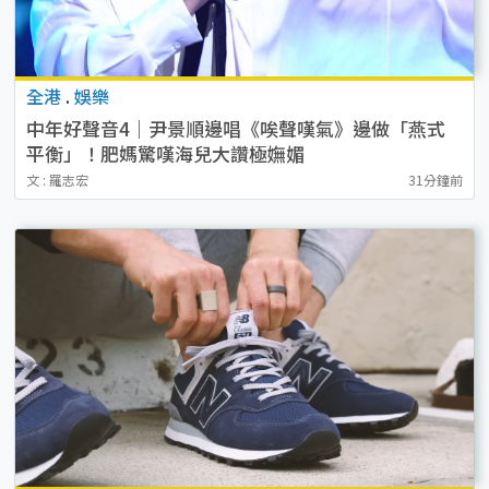
全港
.
娛樂
中年好聲音4｜尹景順邊唱《唉聲嘆氣》邊做「燕式
平衡」！肥媽驚嘆海兒大讚極嫵媚
文 : 羅志宏
31分鐘前