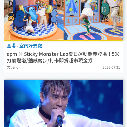
全港
.
室內好去處
apm × Sticky Monster Lab夏日運動慶典登場！5米
打氣燈塔/體感競步/打卡即賞超市現金券
文 : a.Ki
2026.07.31