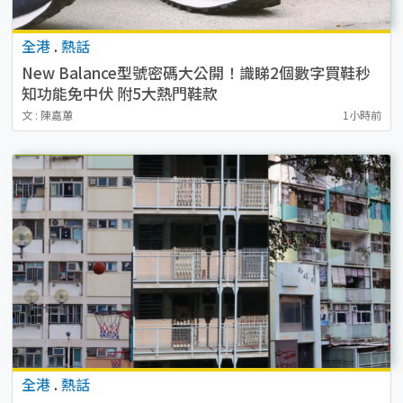
全港
.
熱話
New Balance型號密碼大公開！識睇2個數字買鞋秒
知功能免中伏 附5大熱門鞋款
文 : 陳嘉蕙
1小時前
全港
.
熱話