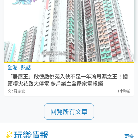
全港
.
熱話
「居屋王」啟德啟悅苑入伙不足一年淪甩漏之王！插
頭噴火花致大停電 多戶業主全屋家電報銷
文 : 羅志宏
1小時前
閱覽所有文章
玩樂情報
更多