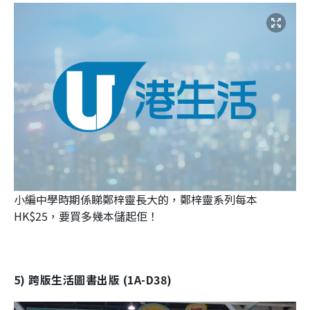
小編中學時期係睇鄭梓靈長大的，鄭梓靈系列每本
HK$25，要買多幾本儲起佢！
5) 跨版生活圖書出版 (1A-D38)