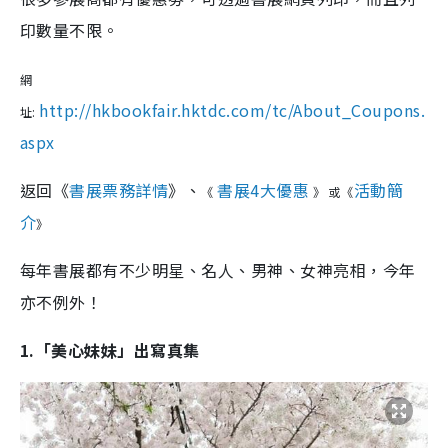
印數量不限。
網
http://hkbookfair.hktdc.com/tc/About_Coupons.
址:
aspx
返回《
書展票務詳情
》、
書展4大優惠
活動簡
《
》
或《
介
》
每年書展都有不少明星、名人、男神、女神亮相，今年
亦不例外！
1.「美心妹妹」出寫真集