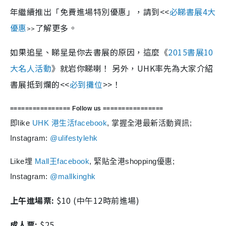
年繼續推出「免費進場特別優惠」，請到<<
必睇
書展4大
優惠
了解更多。
>>
如果追星、睇星是你去書展的原因，這麼《
2015書展10
大名人活動
》就岩你睇喇！ 另外，UHK率先為大家介紹
書展抵到爛的<<
必到攤位
>>！
================ Follow us
================
即like
UHK 港生活facebook
, 掌握全港最新活動資訊;
Instagram:
@ulifestylehk
Like埋
Mall王facebook
, 緊貼全港shopping優惠;
Instagram:
@mallkinghk
上午進場票:
$10 (中午12時前進場)
成人票:
$25