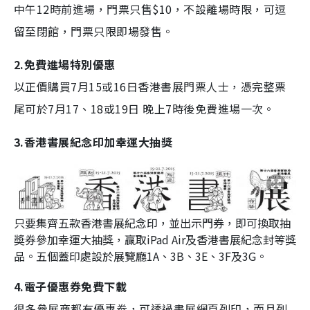
中午12時前進場，門票只售$10，不設離場時限，可逗
留至閉館，門票只限即場發售。
2.免費進場特別優惠
以正價購買7月15或16日香港書展門票人士，憑完整票
尾可於7月17、18或19日 晚上7時後免費進場一次。
3.香港書展紀念印加幸運大抽獎
只要集齊五款香港書展紀念印，並出示門券，即可換取抽
奬券參加幸運大抽獎，贏取iPad Air及香港書展紀念封等獎
品。五個蓋印處設於展覽廳1A、3B、3E、3F及3G。
4.電子優惠券免費下載
很多參展商都有優惠劵，可透過書展網頁列印，而且列