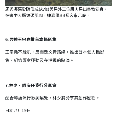
周秀娜舊愛陳偉成(Avis)與另外三位肌肉男出書教健身，
在書中大騷健碩肌肉，連嘉儀BB都客串示範。
6.男神王宗堯推首本攝影集
王宗堯不騷肌，反而走文青路線，推出首本個人攝影
集，紀錄雨傘運動及在港視的點滴。
7.林夕•詞海任我行分享會
配合粵語流行歌詞展覽，林夕將分享其創作歷程。
日期:7月19日