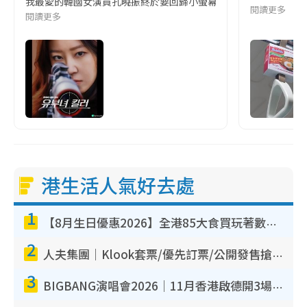
我最愛的韓國女演員孔曉振終於要回歸小螢幕啦!這次的劇本改編自同名
閱讀更多
閱讀更多
港生活人氣好去處
1
【8月生日優惠2026】全港85大食買玩著數攻略 自助餐/火鍋放題同行免費＋誠品/DONKI送現金券
2
人夫集團｜Klook套票/優先訂票/公開發售搶飛攻略！附票價.購票連結.場地座位表
3
BIGBANG演唱會2026｜11月香港啟德開3場！實名制VIP申請、優先購票攻略