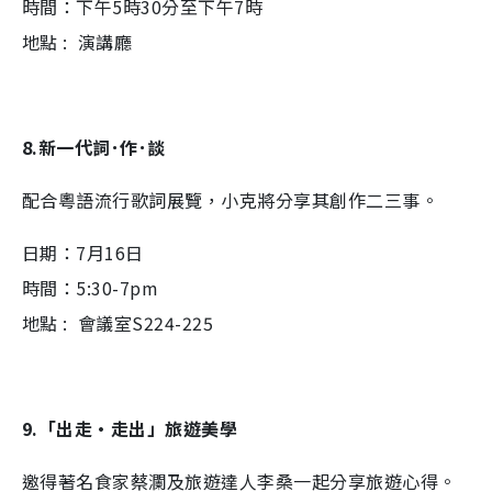
時間：下午5時30分至下午7時
地點 : 演講廳
8.新一代詞･作･談
配合粵語流行歌詞展覽，小克將分享其創作二三事。
日期：7月16日
時間：5:30-7pm
地點 : 會議室S224-225
9.「出走•走出」旅遊美學
邀得著名食家蔡瀾及旅遊達人李桑一起分享旅遊心得。