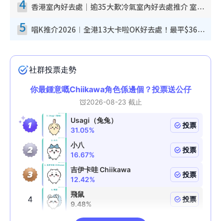
4
香港室內好去處｜逾35大歎冷氣室內好去處推介 室內活動免費避雨無懼落雨
5
唱K推介2026︱全港13大卡啦OK好去處！最平$36起 日文K都有！(附地址+收費詳情)