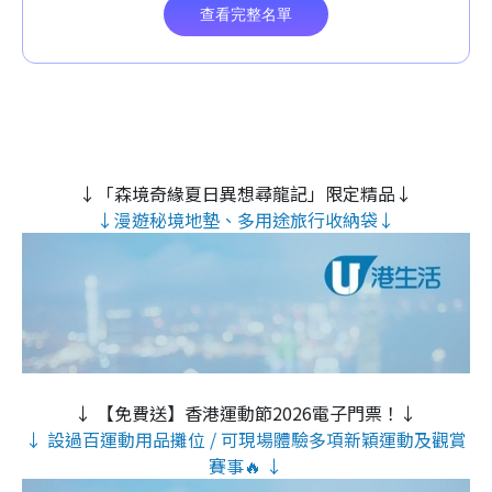
↓「森境奇緣夏日異想尋龍記」限定精品↓
↓漫遊秘境地墊、多用途旅行收納袋↓
↓ 【免費送】香港運動節2026電子門票！↓
↓ 設過百運動用品攤位 / 可現場體驗多項新穎運動及觀賞
賽事🔥 ↓