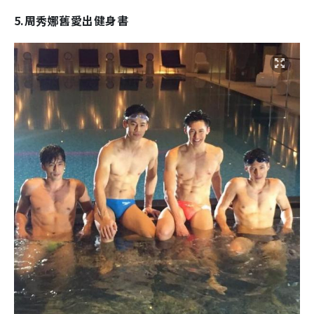
5.周秀娜舊愛出健身書