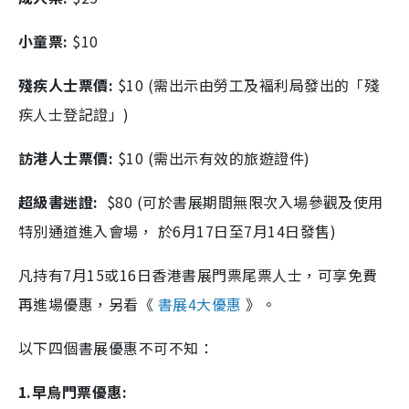
小童票:
$10
殘疾人士票價:
$10 (需出示由勞工及褔利局發出的「殘
疾人士登記證」)
訪港人士票價:
$10 (需出示有效的旅遊證件)
超級書迷證:
$80 (可於書展期間無限次入場參觀及使用
特別通道進入會場， 於6月17日至7月14日發售)
凡持有7月15或16日香港書展門票尾票人士，可享免費
再進場優惠，另看《
書展4大優惠
》。
以下四個書展優惠不可不知：
1.早烏門票優惠: